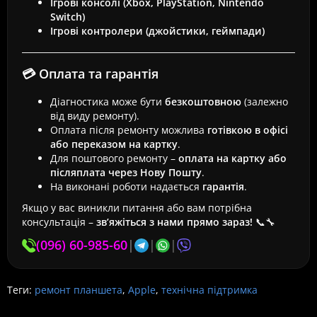
Ігрові консолі (Xbox, PlayStation, Nintendo
Switch)
Ігрові контролери (джойстики, геймпади)
💳 Оплата та гарантія
Діагностика може бути
безкоштовною
(залежно
від виду ремонту).
Оплата після ремонту можлива
готівкою в офісі
або переказом на картку
.
Для поштового ремонту –
оплата на картку або
післяплата через Нову Пошту
.
На виконані роботи надається
гарантія
.
Якщо у вас виникли питання або вам потрібна
консультація –
зв’яжіться з нами прямо зараз!
📞🔧
(096) 60-985-60
|
|
|
Теги:
ремонт планшета
,
Apple
,
технічна підтримка