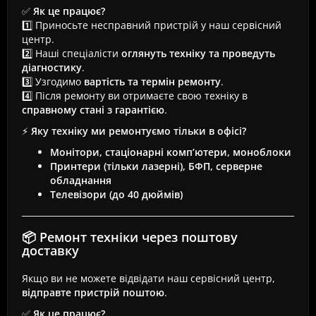
✅
Як це працює?
1️⃣ Приносьте несправний пристрій у наш сервісний
центр.
2️⃣ Наші спеціалісти
оглянуть техніку та проведуть
діагностику
.
3️⃣ Узгодимо
вартість та термін ремонту
.
4️⃣ Після ремонту ви отримаєте свою техніку в
справному стані з гарантією
.
⚡
Яку техніку ми ремонтуємо тільки в офісі?
Монітори, стаціонарні комп’ютери, моноблоки
Принтери (тільки лазерні), БФП, серверне
обладнання
Телевізори (до 40 дюймів)
📦 Ремонт техніки через поштову
доставку
Якщо ви не можете відвідати наш сервісний центр,
відправте пристрій поштою
.
✅
Як це працює?