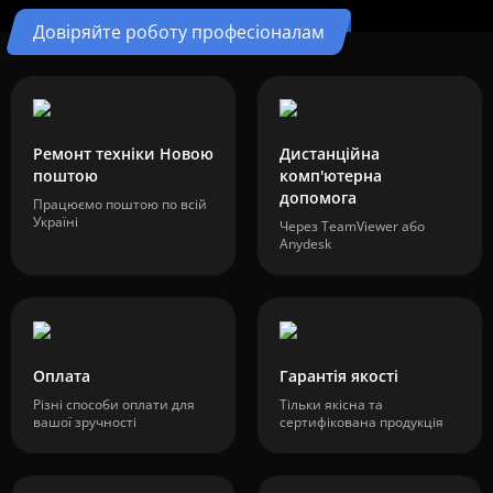
Довіряйте роботу професіоналам
Ремонт техніки Новою
Дистанційна
поштою
комп'ютерна
допомога
Працюємо поштою по всій
Україні
Через TeamViewer або
Anydesk
Оплата
Гарантія якості
Різні способи оплати для
Тільки якісна та
вашої зручності
сертифікована продукція