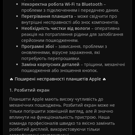
Некоректна робота Wi-Fi та Bluetooth
–
проблеми з підключенням і передачею даних.
Перегрівання планшета
– може свідчити про
внутрішні несправності або знос компонентів.
Необхідність чистки від вологи
– оперативна
реакція на потрапляння рідини для запобігання
серйозним пошкодженням.
Програмні збої
– зависання, проблеми з
оновленнями, вірусне зараження, які
потребують перепрошивки.
Заміна корпусних деталей
– тріщини, механічні
пошкодження або зношення кнопок.
🔥 Поширені несправності планшетів Apple 🔥
1. Розбитий екран
Планшети Apple мають високу чутливість до
механічних пошкоджень. Розбитий екран може не
тільки погіршити зовнішній вигляд, але й значно
вплинути на функціональність пристрою. Наша
команда професіоналів швидко та якісно замінить
розбитий дисплей, використовуючи тільки