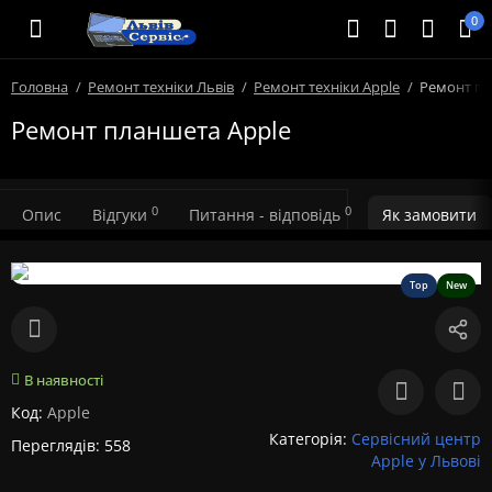
0
Головна
Ремонт техніки Львів
Ремонт техніки Apple
Ремонт пл
Ремонт планшета Apple
0
0
Опис
Відгуки
Питання - відповідь
Як замовити
Top
New
В наявності
Код:
Apple
Категорія:
Сервісний центр
Переглядів: 558
Apple у Львові