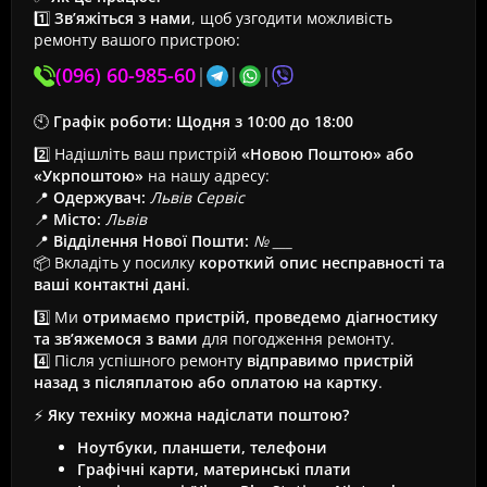
1️⃣
Зв’яжіться з нами
, щоб узгодити можливість
ремонту вашого пристрою:
(096) 60-985-60
|
|
|
🕙
Графік роботи:
Щодня з 10:00 до 18:00
2️⃣ Надішліть ваш пристрій
«Новою Поштою» або
«Укрпоштою»
на нашу адресу:
📍
Одержувач:
Львів Сервіс
📍
Місто:
Львів
📍
Відділення Нової Пошти:
№ ___
📦 Вкладіть у посилку
короткий опис несправності та
ваші контактні дані
.
3️⃣ Ми
отримаємо пристрій, проведемо діагностику
та зв’яжемося з вами
для погодження ремонту.
4️⃣ Після успішного ремонту
відправимо пристрій
назад з післяплатою або оплатою на картку
.
⚡
Яку техніку можна надіслати поштою?
Ноутбуки, планшети, телефони
Графічні карти, материнські плати