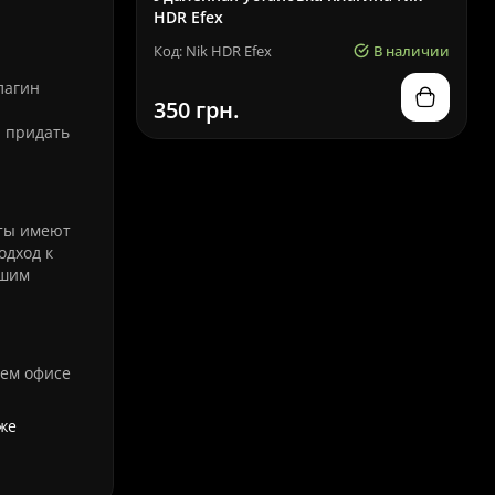
HDR Efex
Код: Nik HDR Efex
В наличии
лагин
350 грн.
и придать
сты имеют
одход к
ашим
шем офисе
же