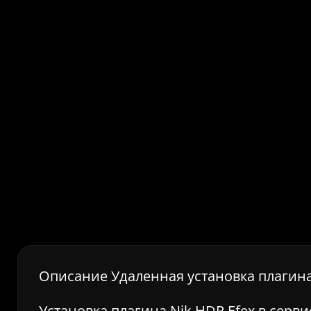
Описание Удаленная установка плагина
Установка плагина Nik HDR Efex в серв