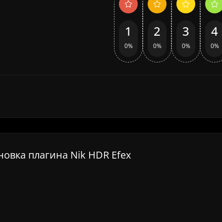
1
2
3
4
0%
0%
0%
0%
новка плагина Nik HDR Efex