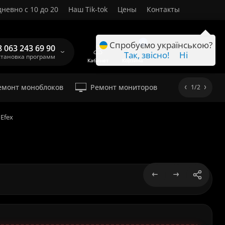
невно с 10 до 20
Наш Tik-tok
Цены
Контакты
RU
0
Спробуємо українською?
8 063 243 69 90
Так, звісно!
Ні
становка программ
Кабинет
Корзина
емонт моноблоков
Ремонт мониторов
1/2
Efex