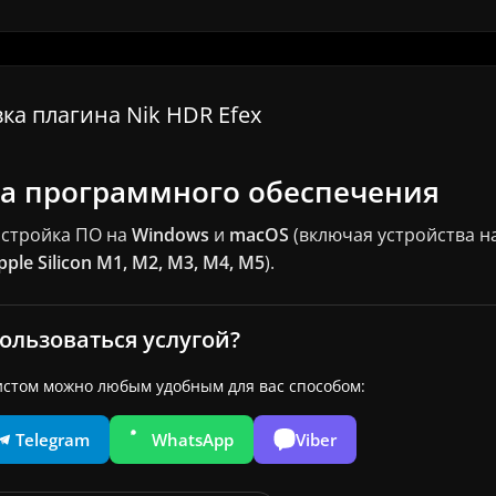
ка плагина Nik HDR Efex
ка программного обеспечения
астройка ПО на
Windows
и
macOS
(включая устройства н
pple Silicon M1, M2, M3, M4, M5
).
ользоваться услугой?
истом можно любым удобным для вас способом:
Telegram
WhatsApp
Viber