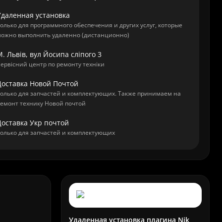
Удаленная установка
олько для программного обеспечения и других услуг, которые
ожно выполнить удаленно (дистанционно)
. Львів, вул Йосипа сліпого 3
ервісний центр по ремонту техніки
Доставка Новой Почтой
олько для запчастей и комплектующих. Также принимаем на
емонт технику Новой почтой
Доставка Укр почтой
олько для запчастей и комплектующих
Удаленная установка плагина Nik