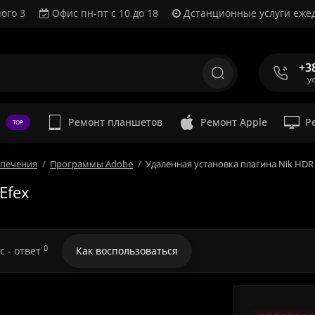
ого 3
Офис пн-пт с 10 до 18
Дстанционные услуги ежед
+3
у
Ремонт планшетов
Ремонт Apple
Р
TOP
спечения
Программы Adobe
Удаленная установка плагина Nik HDR 
Efex
0
с - ответ
Как воспользоваться