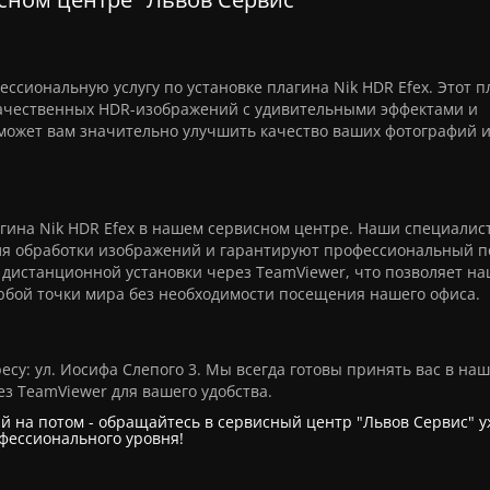
ссиональную услугу по установке плагина Nik HDR Efex. Этот п
ачественных HDR-изображений с удивительными эффектами и
может вам значительно улучшить качество ваших фотографий 
гина Nik HDR Efex в нашем сервисном центре. Наши специали
я обработки изображений и гарантируют профессиональный п
 дистанционной установки через TeamViewer, что позволяет н
любой точки мира без необходимости посещения нашего офиса.
су: ул. Иосифа Слепого 3. Мы всегда готовы принять вас в на
ез TeamViewer для вашего удобства.
й на потом - обращайтесь в сервисный центр "Львов Сервис" у
офессионального уровня!