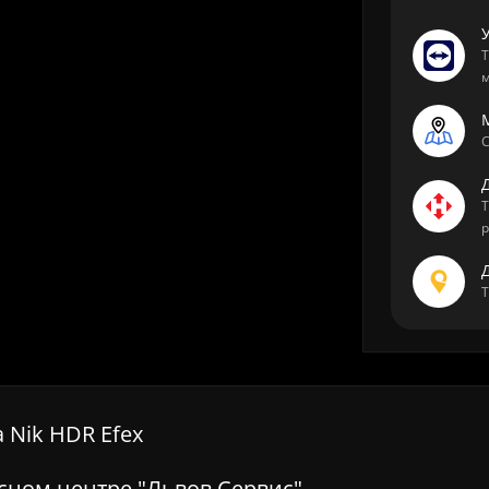
Т
м
М
С
Т
р
Т
 Nik HDR Efex
исном центре "Львов Сервис"