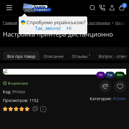
0
Спробуємо українською?
Главная
Компьютерные услуги
Настройка оргтехники
Настро
Так, звісно!
Ні
Настройка принтера дистанционно
1
Все про товар
Описание
Отзывы
Вопрос - ответ
Hit
Top
New
В наличии
Код:
Printer
Категория:
Printer
Просмотров: 1152
1