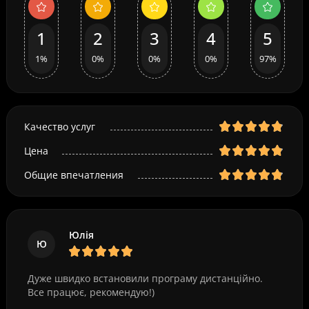
1
2
3
4
5
1%
0%
0%
0%
97%
Качество услуг
Цена
Общие впечатления
Юлія
Ю
Дуже швидко встановили програму дистанційно.
Все працює, рекомендую!)