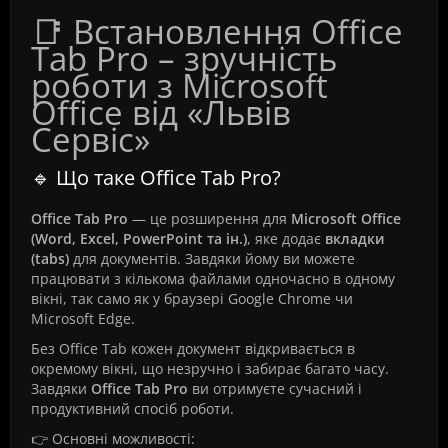
📑 Встановлення Office
Tab Pro – зручність
роботи з Microsoft
Office від «Львів
Сервіс»
🔹 Що таке Office Tab Pro?
Office Tab Pro
— це розширення для
Microsoft Office
(Word, Excel, PowerPoint та ін.)
, яке додає
вкладки
(tabs)
для документів. Завдяки йому ви можете
працювати з кількома файлами одночасно в одному
вікні, так само як у браузері Google Chrome чи
Microsoft Edge.
Без Office Tab кожен документ відкривається в
окремому вікні, що незручно і забирає багато часу.
Завдяки
Office Tab Pro
ви отримуєте сучасний і
продуктивний спосіб роботи.
👉 Основні можливості: