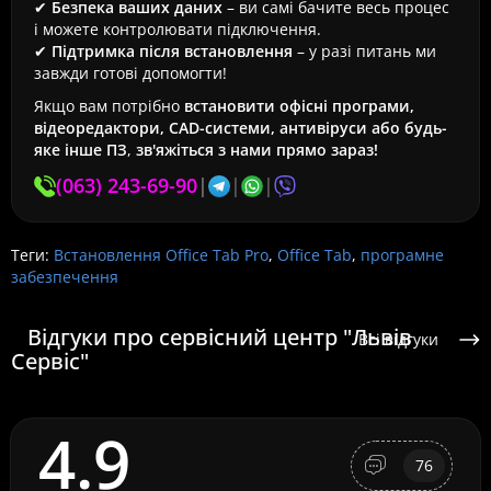
✔
Безпека ваших даних
– ви самі бачите весь процес
і можете контролювати підключення.
✔
Підтримка після встановлення
– у разі питань ми
завжди готові допомогти!
Якщо вам потрібно
встановити офісні програми,
відеоредактори, CAD-системи, антивіруси або будь-
яке інше ПЗ
,
зв'яжіться з нами прямо зараз!
(063) 243-69-90
|
|
|
Теги:
Встановлення Office Tab Pro
,
Office Tab
,
програмне
забезпечення
Відгуки про сервісний центр "Львів
Всі відгуки
Сервіс"
4.9
76