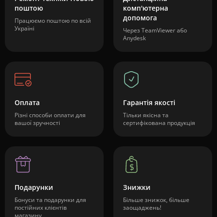
поштою
комп'ютерна
допомога
Працюємо поштою по всій
Україні
Через TeamViewer або
Anydesk
Оплата
Гарантія якості
Різні способи оплати для
Тільки якісна та
вашої зручності
сертифікована продукція
Подарунки
Знижки
Бонуси та подарунки для
Більше знижок, більше
постійних клієнтів
заощаджень!
магазину