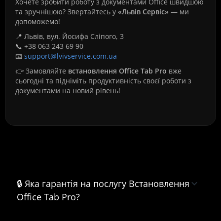
Хочете зробити роботу з документами Office швидшою
та зручнішою? Звертайтесь у
«Львів Сервіс»
— ми
допоможемо!
📍 Львів, вул. Йосифа Сліпого, 3
📞 +38 063 243 69 90
📧
support@lvivservice.com.ua
👉 Замовляйте
встановлення Office Tab Pro
вже
сьогодні та підніміть продуктивність своєї роботи з
документами на новий рівень!
Часті питання про Встановлення
Office Tab Pro
🔒 Яка гарантія на послугу Встановлення
Office Tab Pro?