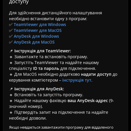
доступу
Для здійснення дистанційного налаштування
необхідно встановити одну з програм:
✅
TeamViewer для Windows
✅
TeamViewer для MacOS
✅
AnyDesk для Windows
✅
AnyDesk для MacOS
📌
Інструкція для TeamViewer:
🔹 Завантажте та встановіть програму.
🔹 Запустіть TeamViewer та надайте нашому
спеціалісту
ID та пароль
для підключення.
🔹 Для MacOS необхідно додатково
надати доступ
до
керування комп’ютером –
інструкція тут
.
📌
Інструкція для AnyDesk:
🔹 Встановіть та запустіть програму.
🔹 Надайте нашому фахівцю
ваш AnyDesk-адрес
(9-
значний номер).
🔹 Підтвердіть запит на підключення та надайте
необхідні дозволи.
Якщо невдається завантажити програму для віддаленого