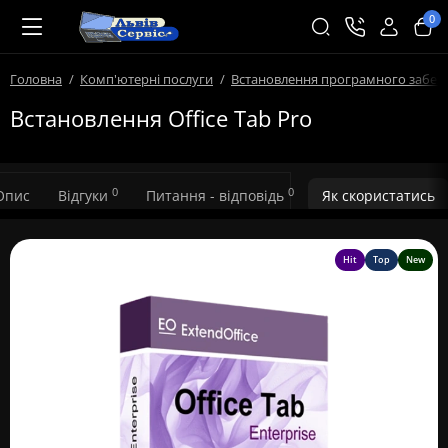
0
Головна
Комп'ютерні послуги
Встановлення програмного забез
Встановлення Office Tab Pro
0
0
Опис
Відгуки
Питання - відповідь
Як скористатись
Hit
Top
New