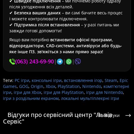
✔
Швидке підключення
– ми почнемо роботу одразу
після узгодження всіх деталей.
✔
Безпека ваших даних
– ви самі бачите весь процес
і можете контролювати підключення.
✔
Підтримка після встановлення
– у разі питань ми
завжди готові допомогти!
Якщо вам потрібно
встановити офісні програми,
відеоредактори, CAD-системи, антивіруси або будь-
яке інше ПЗ
,
зв'яжіться з нами прямо зараз!
(063) 243-69-90
|
|
|
Теги:
PC ігри
,
консольні ігри
,
встановлення ігор
,
Steam
,
Epic
Games
,
GOG
,
Origin
,
Xbox
,
PlayStation
,
Nintendo
,
комп'ютерні
ігри
,
ігри для Xbox
,
ігри для PlayStation
,
ігри для Nintendo
,
ігри з роздільним екраном
,
локальні мультіплеєрні ігри
Відгуки про сервісний центр "Львів
Всі відгуки
Сервіс"