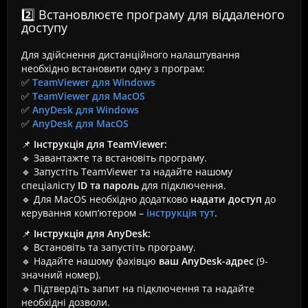
2️⃣ Встановлюєте програму для віддаленого
доступу
Для здійснення дистанційного налаштування
необхідно встановити одну з програм:
✅
TeamViewer для Windows
✅
TeamViewer для MacOS
✅
AnyDesk для Windows
✅
AnyDesk для MacOS
📌
Інструкція для TeamViewer:
🔹 Завантажте та встановіть програму.
🔹 Запустіть TeamViewer та надайте нашому
спеціалісту
ID та пароль
для підключення.
🔹 Для MacOS необхідно додатково
надати доступ
до
керування комп’ютером –
інструкція тут
.
📌
Інструкція для AnyDesk:
🔹 Встановіть та запустіть програму.
🔹 Надайте нашому фахівцю
ваш AnyDesk-адрес
(9-
значний номер).
🔹 Підтвердіть запит на підключення та надайте
необхідні дозволи.