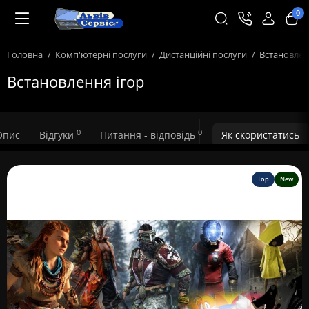
0
Головна
Комп'ютерні послуги
Дистанційні послуги
Встановлен
Встановлення ігор
0
0
Опис
Відгуки
Питання - відповідь
Як скористатись
Top
New