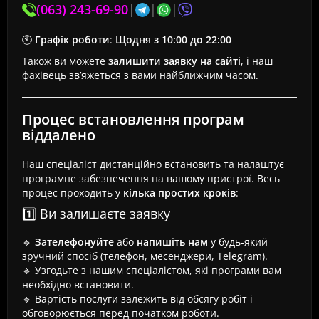
(063) 243-69-90
|
|
|
🕙
Графік роботи
:
Щодня з 10:00 до 22:00
Також ви можете
залишити заявку на сайті
, і наш
фахівець зв’яжеться з вами найближчим часом.
Процес встановлення програм
віддалено
Наш спеціаліст дистанційно встановить та налаштує
програмне забезпечення на вашому пристрої. Весь
процес проходить у
кілька простих кроків
:
1️⃣ Ви залишаєте заявку
🔹
Зателефонуйте
або
напишіть нам
у будь-який
зручний спосіб (телефон, месенджери, Telegram).
🔹 Узгодьте з нашим спеціалістом, які програми вам
необхідно встановити.
🔹 Вартість послуги залежить від обсягу робіт і
обговорюється перед початком роботи.