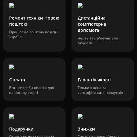
Ремонт техніки Новою
Дистанційна
поштою
комп'ютерна
допомога
Працюємо поштою по всій
Україні
Через TeamViewer або
Anydesk
Оплата
Гарантія якості
Різні способи оплати для
Тільки якісна та
вашої зручності
сертифікована продукція
Подарунки
Знижки
Бонуси та подарунки для
Більше знижок, більше