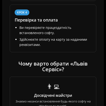
КРОК 4
Перевірка та оплата
Ви перевіряєте працездатність
встановленого софту.
Здійснюєте оплату на карту за наданими
реквізитами.
Чому варто обрати «Львів
Сервіс»?
👨‍💻
Досвідчені майстри
Знаємо нюанси встановлення будь-якого софту на