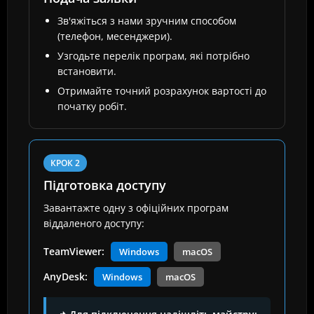
Зв'яжіться з нами зручним способом
(телефон, месенджери).
Узгодьте перелік програм, які потрібно
встановити.
Отримайте точний розрахунок вартості до
початку робіт.
КРОК 2
Підготовка доступу
Завантажте одну з офіційних програм
віддаленого доступу:
TeamViewer:
Windows
macOS
AnyDesk:
Windows
macOS