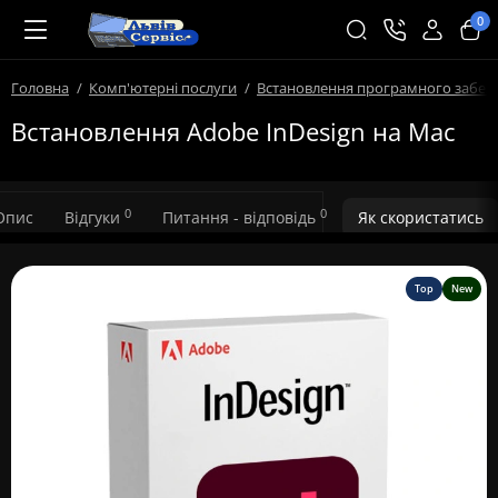
0
Головна
Комп'ютерні послуги
Встановлення програмного забез
Встановлення Adobe InDesign на Mac
0
0
Опис
Відгуки
Питання - відповідь
Як скористатись
Top
New