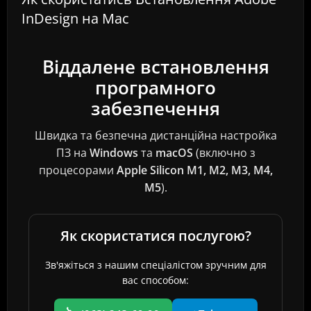
InDesign на Mac
Віддалене встановлення
програмного
забезпечення
Швидка та безпечна дистанційна настройка
ПЗ на
Windows
та
macOS
(включно з
процесорами
Apple Silicon M1, M2, M3, M4
,
M5
).
Як скористатися послугою?
Зв'яжіться з нашим спеціалістом зручним для
вас способом: