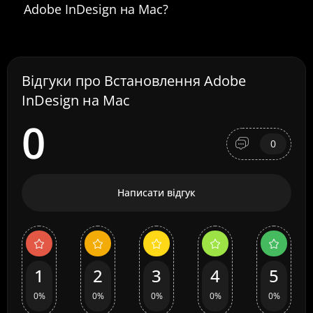
Adobe InDesign на Mac?
Відгуки про Встановлення Adobe
InDesign на Mac
0
0
Написати відгук
1
2
3
4
5
0%
0%
0%
0%
0%