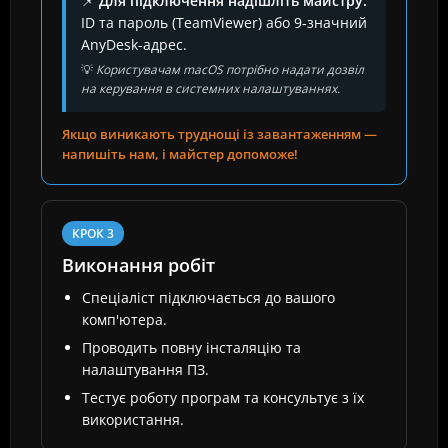
📌
Для підключення надішліть майстру:
ID та пароль (TeamViewer) або 9-значний
AnyDesk-адрес.
💡
Користувачам macOS потрібно надати дозвіл
на керування в системних налаштуваннях.
Якщо виникають труднощі із завантаженням —
напишіть нам, і майстер допоможе!
КРОК 3
Виконання робіт
Спеціаліст підключається до вашого
комп'ютера.
Проводить повну інсталяцію та
налаштування ПЗ.
Тестує роботу програм та консультує з їх
використання.