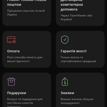
поштою
комп'ютерна
допомога
Працюємо поштою по всій
Україні
Через TeamViewer або
Anydesk
Оплата
Гарантія якості
Різні способи оплати для
Тільки якісна та
вашої зручності
сертифікована продукція
Подарунки
Знижки
Бонуси та подарунки для
Більше знижок, більше
постійних клієнтів
заощаджень!
магазину