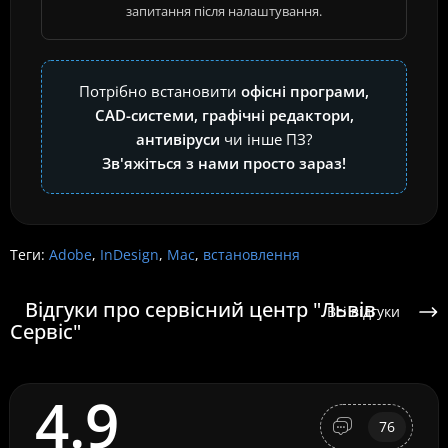
запитання після налаштування.
Потрібно встановити
офісні програми,
CAD-системи, графічні редактори,
антивіруси
чи інше ПЗ?
Зв'яжіться з нами просто зараз!
Теги:
Adobe
,
InDesign
,
Mac
,
встановлення
Відгуки про сервісний центр "Львів
Всі відгуки
Сервіс"
4.9
76