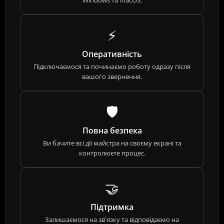
Windows та macOS.
⚡
Оперативність
Підключаємося та починаємо роботу одразу після
вашого звернення.
🛡️
Повна безпека
Ви бачите всі дії майстра на своєму екрані та
контролюєте процес.
🤝
Підтримка
Залишаємося на зв'язку та відповідаємо на