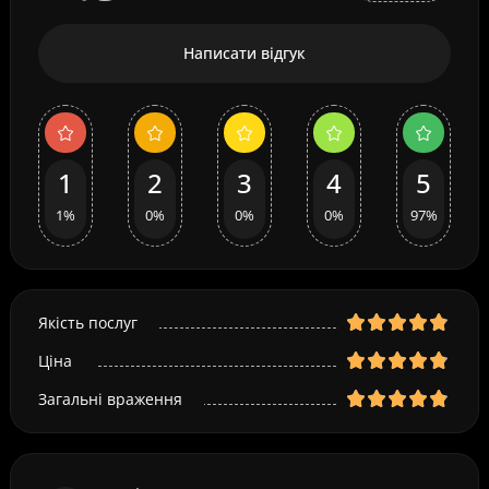
Написати відгук
1
2
3
4
5
1%
0%
0%
0%
97%
Якість послуг
Ціна
Загальні враження