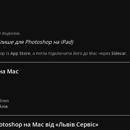
 ліцензію.
(лише для Photoshop на iPad)
op із
App Store
, а потім підключити його до Mac через
Sidecar
.
на Mac
ndows
йлів
toshop на Mac від «Львів Сервіс»