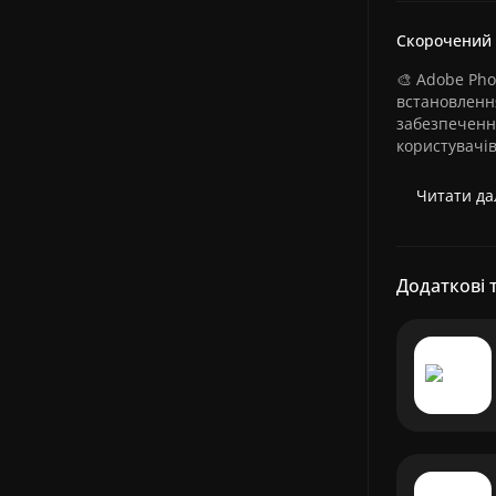
Скорочений
🎨 Adobe Pho
встановленн
забезпеченн
користувачів
Читати дал
Додаткові 