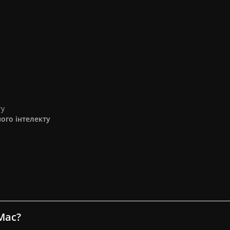
ту
ого інтелекту
Mac?