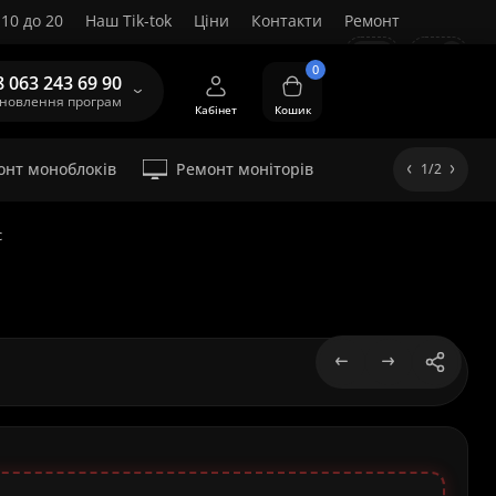
10 до 20
Наш Tik-tok
Ціни
Контакти
Ремонт
UA
0
8 063 243 69 90
ановлення програм
Кабінет
Кошик
онт моноблоків
Ремонт моніторів
1/2
c