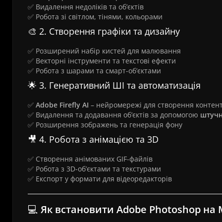
✅ Видалення недоліків та об’єктів
✅ Робота зі світлом, тінями, кольорами
🎨 2. Створення графіки та дизайну
✅ Розширений набір кистей для малювання
✅ Векторні інструменти та текстові ефекти
✅ Робота з шарами та смарт-об’єктами
🌟 3. Генеративний ШІ та автоматизація
✅
Adobe Firefly AI
– нейромережі для створення контен
✅ Видалення та додавання об’єктів за допомогою
штучн
✅ Розширення зображень та генерація фону
🎥 4. Робота з анімацією та 3D
✅ Створення анімованих GIF-файлів
✅ Робота з 3D-об’єктами та текстурами
✅ Експорт у формати для відеоредакторів
💻
Як встановити Adobe Photoshop на 