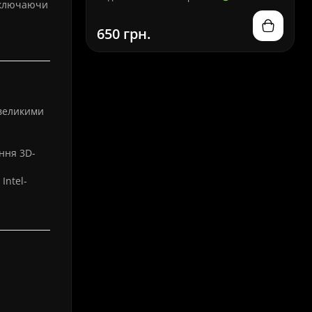
 включаючи
650 грн.
 великими
ння 3D-
Intel-