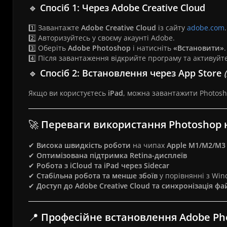
🔹
Спосіб 1: Через Adobe Creative Cloud
1️⃣ Завантажте
Adobe Creative Cloud
із сайту
adobe.com
.
2️⃣ Авторизуйтесь у своєму акаунті Adobe.
3️⃣ Оберіть
Adobe Photoshop
і натисніть
«Встановити»
.
4️⃣ Після завантаження відкрийте програму та активуйте
🔹
Спосіб 2: Встановлення через App Store
Якщо ви користуєтесь
iPad
, можна завантажити Photosh
🚀
Переваги використання Photoshop 
✔
Висока швидкість роботи
на чипах
Apple M1/M2/M3
✔
Оптимізована підтримка Retina-дисплеїв
✔
Робота з iCloud та iPad через Sidecar
✔
Стабільна робота та менше збоїв
у порівнянні з Wi
✔
Доступ до Adobe Creative Cloud та синхронізація фа
📍
Професійне встановлення Adobe Pho