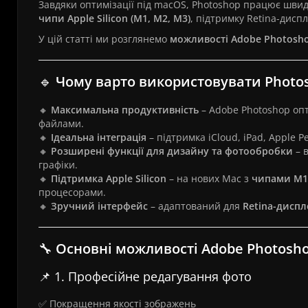
Завдяки оптимізації під macOS, Photoshop працює швид
чипи Apple Silicon (M1, M2, M3)
, підтримку Retina-диспл
У цій статті ми розглянемо
можливості Adobe Photosho
🔹
Чому варто використовувати Photo
🔸
Максимальна продуктивність
– Adobe Photoshop опт
файлами.
🔸
Ідеальна інтеграція
– підтримка iCloud, iPad, Apple P
🔸
Розширені функції для дизайну та фотообробки
– 
графіки.
🔸
Підтримка Apple Silicon
– на нових Mac з
чипами M1
процесорами.
🔸
Зручний інтерфейс
– адаптований для
Retina-диспл
🔧
Основні можливості Adobe Photosh
📌 1. Професійне редагування фото
✅ Покращення якості зображень