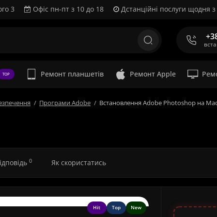
ого 3
Офіс пн-пт з 10 до 18
Дстанційні послуги щодня з 
+3
вст
Ремонт планшетів
Ремонт Apple
Рем
TOP
езпечення
Програми Adobe
Встановлення Adobe Photoshop на Ma
0
відповідь
Як скористатись
Hit
Top
New