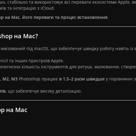
ко, стабільно та використовує всі переваги екосистеми Apple,
еїв та інтеграцію з iCloud.
p на Mac, його переваги та процес встановлення
.
shop на Mac?
имізований під macOS, що забезпечує швидку роботу навіть із
encil та інших пристроїв Apple.
величезна кількість інструментів для ретуші, малювання, створе
, M2, M3
Photoshop працює
в 1,5–2 рази швидше
у порівнянні з 
еїв
, що забезпечує високу деталізацію.
op на Mac