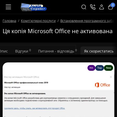
0
Головна
Комп'ютерні послуги
Встановлення програмного забез
Ця копія Microsoft Office не активована
0
0
Опис
Відгуки
Питання - відповідь
Як скористатись
Hit
Top
New