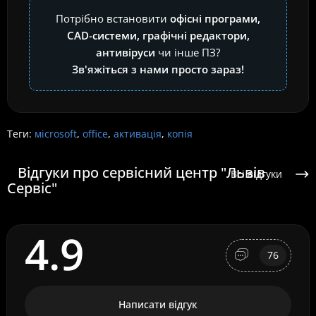
Потрібно встановити
офісні програми,
CAD-системи, графічні редактори,
антивіруси
чи інше ПЗ?
Зв'яжіться з нами просто зараз!
Теги:
мicrosoft
,
office
,
активація
,
копія
Відгуки про сервісний центр "Львів
Всі відгуки
Сервіс"
4.9
76
Написати відгук