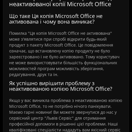
неактивованої копії Microsoft Office
Що таке Ця копія Microsoft Office не
активована і чому вона виникає?
Помилка "Ця копія Microsoft Office не активована"
може з'являтися при спробі відкрити будь-який
продукт з пакету Microsoft Office. Це повідомлення
означає, що встановлену копію продукту не було
зареєстровано і не було активовано. Тому користувач
не може використовувати більшість функціональних
можливостей програм можливість зберігання,
редагування, друк та ін.
Як успішно вирішити проблему з
неактивованою копією Microsoft Office?
Якщо у вас виникла проблема з неактивованою копією
Microsoft Office, то не потрібно нічого панікувати.
Маємо гарні новини! Ви можете звернутися до нас у
сервісний центр "Львів Сервіс" для отримання
професійної допомоги в рішенні цієї проблеми. Наші
кваліфіковані спеціалісти нададуть вам якісний сервіс