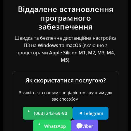
Віддалене встановлення
програмного
забезпечення
Швидка та безпечна дистанційна настройка
ПЗ на
Windows
та
macOS
(включно з
процесорами
Apple Silicon M1, M2, M3, M4
,
M5
).
Як скористатися послугою?
Зв'яжіться з нашим спеціалістом зручним для
вас способом:
(063) 243-69-90
Telegram
WhatsApp
Viber