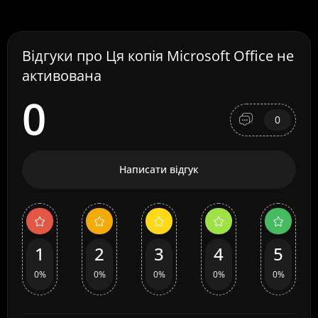
Відгуки про Ця копія Microsoft Office не
активована
0
0
Написати відгук
1
2
3
4
5
0%
0%
0%
0%
0%