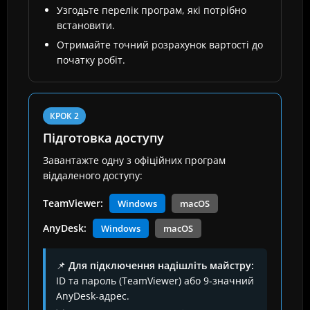
Узгодьте перелік програм, які потрібно
встановити.
Отримайте точний розрахунок вартості до
початку робіт.
КРОК 2
Підготовка доступу
Завантажте одну з офіційних програм
віддаленого доступу:
TeamViewer:
Windows
macOS
AnyDesk:
Windows
macOS
📌
Для підключення надішліть майстру:
ID та пароль (TeamViewer) або 9-значний
AnyDesk-адрес.