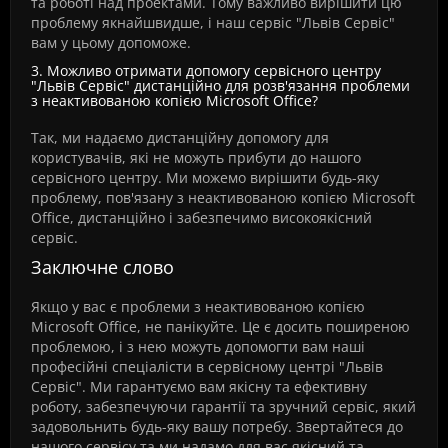
та роботі над проектами. Тому важливо вирішити цю
проблему якнайшвидше, і наш сервіс "Львів Сервіс"
вам у цьому допоможе.
3. Можливо отримати допомогу сервісного центру
"Львів Сервіс" дистанційно для розв'язання проблеми
з неактивованою копією Microsoft Office?
Так, ми надаємо дистанційну допомогу для
користувачів, які не можуть прибути до нашого
сервісного центру. Ми можемо вирішити будь-яку
проблему, пов'язану з неактивованою копією Microsoft
Office, дистанційно і забезпечимо високоякісний
сервіс.
Заключне слово
Якщо у вас є проблеми з неактивованою копією
Microsoft Office, не панікуйте. Це є досить поширеною
проблемою, і з нею можуть допомогти вам наші
професійні спеціалісти в сервісному центрі "Львів
Сервіс". Ми гарантуємо вам якісну та ефективну
роботу, забезпечуючи гарантії та зручний сервіс, який
задовольнить будь-яку вашу потребу. Звертайтеся до
нашого сервісу та ми надамо для вас якісний та