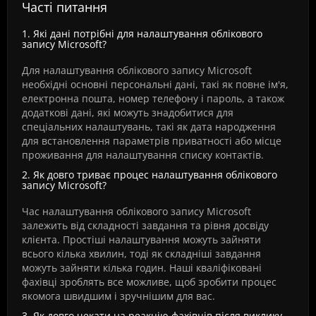
Часті питання
1. Які дані потрібні для налаштування облікового
запису Microsoft?
Для налаштування облікового запису Microsoft
необхідні основні персональні дані, такі як повне ім'я,
електронна пошта, номер телефону і пароль, а також
додаткові дані, які можуть знадобитися для
спеціальних налаштувань, такі як дата народження
для встановлення параметрів приватності або місце
проживання для налаштування списку контактів.
2. Як довго триває процес налаштування облікового
запису Microsoft?
Час налаштування облікового запису Microsoft
залежить від складності завдання та рівня досвіду
клієнта. Простіші налаштування можуть зайняти
всього кілька хвилин, тоді як складніші завдання
можуть зайняти кілька годин. Наші кваліфіковані
фахівці зроблять все можливе, щоб зробити процес
якомога швидшим і зручнішим для вас.
3. Як довго чекати на реакцію фахівців після виклику