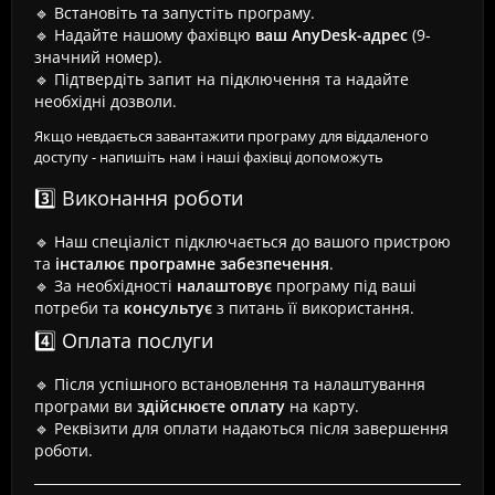
🔹 Встановіть та запустіть програму.
🔹 Надайте нашому фахівцю
ваш AnyDesk-адрес
(9-
значний номер).
🔹 Підтвердіть запит на підключення та надайте
необхідні дозволи.
Якщо невдається завантажити програму для віддаленого
доступу - напишіть нам і наші фахівці допоможуть
3️⃣ Виконання роботи
🔹 Наш спеціаліст підключається до вашого пристрою
та
інсталює програмне забезпечення
.
🔹 За необхідності
налаштовує
програму під ваші
потреби та
консультує
з питань її використання.
4️⃣ Оплата послуги
🔹 Після успішного встановлення та налаштування
програми ви
здійснюєте оплату
на карту.
🔹 Реквізити для оплати надаються після завершення
роботи.