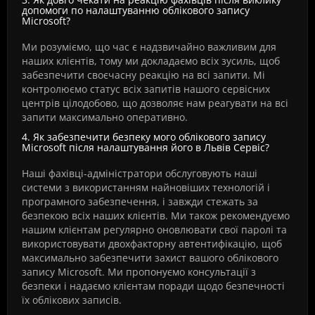
допомоги по налаштуванню облікового запису
Microsoft?
Ми розуміємо, що час є надзвичайно важливим для
наших клієнтів, тому ми докладаємо всіх зусиль, щоб
забезпечити своєчасну реакцію на всі запити. Mi
контролюємо статус всіх запитів нашого сервісних
центрів цілодобово, що дозволяє нам реагувати на всі
запити максимально оперативно.
4. Як забезпечити безпеку мого облікового запису
Microsoft після налаштування його в Львів Сервіс?
Наші фахівці-адміністратори обслуговують наші
системи з використанням найновіших технологій і
програмного забезпечення, і завжди стежать за
безпекою всіх наших клієнтів. Ми також рекомендуємо
нашим клієнтам регулярно оновлювати свої паролі та
використовувати двохфакторну автентифікацію, щоб
максимально забезпечити захист вашого облікового
запису Microsoft. Ми пропонуємо консультації з
безпеки і надаємо клієнтам поради щодо безпечності
їх облікових записів.