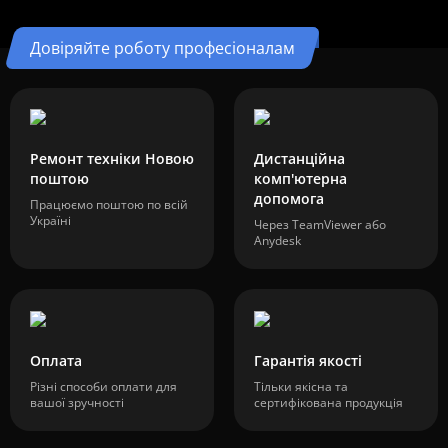
Довіряйте роботу професіоналам
Ремонт техніки Новою
Дистанційна
поштою
комп'ютерна
допомога
Працюємо поштою по всій
Україні
Через TeamViewer або
Anydesk
Оплата
Гарантія якості
Різні способи оплати для
Тільки якісна та
вашої зручності
сертифікована продукція