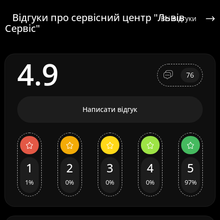
Відгуки про сервісний центр "Львів
Всі відгуки
Сервіс"
4.9
76
Написати відгук
1
2
3
4
5
1%
0%
0%
0%
97%