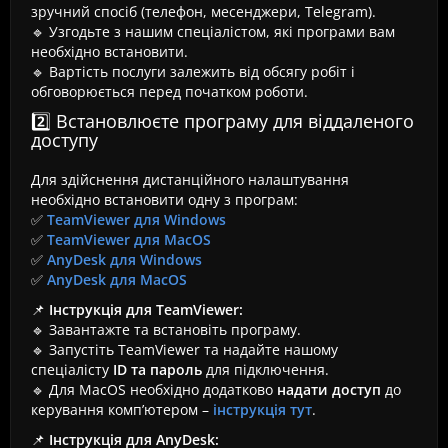
зручний спосіб (телефон, месенджери, Telegram).
🔹 Узгодьте з нашим спеціалістом, які програми вам
необхідно встановити.
🔹 Вартість послуги залежить від обсягу робіт і
обговорюється перед початком роботи.
2️⃣ Встановлюєте програму для віддаленого
доступу
Для здійснення дистанційного налаштування
необхідно встановити одну з програм:
✅
TeamViewer для Windows
✅
TeamViewer для MacOS
✅
AnyDesk для Windows
✅
AnyDesk для MacOS
📌
Інструкція для TeamViewer:
🔹 Завантажте та встановіть програму.
🔹 Запустіть TeamViewer та надайте нашому
спеціалісту
ID та пароль
для підключення.
🔹 Для MacOS необхідно додатково
надати доступ
до
керування комп’ютером –
інструкція тут
.
📌
Інструкція для AnyDesk: