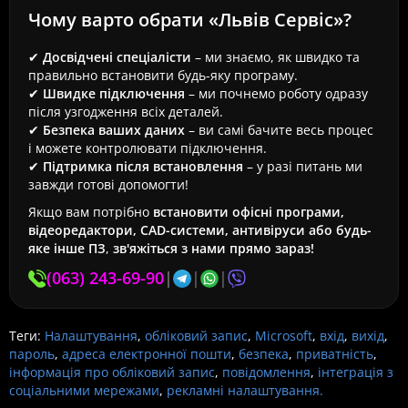
Чому варто обрати «Львів Сервіс»?
✔
Досвідчені спеціалісти
– ми знаємо, як швидко та
правильно встановити будь-яку програму.
✔
Швидке підключення
– ми почнемо роботу одразу
після узгодження всіх деталей.
✔
Безпека ваших даних
– ви самі бачите весь процес
і можете контролювати підключення.
✔
Підтримка після встановлення
– у разі питань ми
завжди готові допомогти!
Якщо вам потрібно
встановити офісні програми,
відеоредактори, CAD-системи, антивіруси або будь-
яке інше ПЗ
,
зв'яжіться з нами прямо зараз!
(063) 243-69-90
|
|
|
Теги:
Налаштування
,
обліковий запис
,
Microsoft
,
вхід
,
вихід
,
пароль
,
адреса електронної пошти
,
безпека
,
приватність
,
інформація про обліковий запис
,
повідомлення
,
інтеграція з
соціальними мережами
,
рекламні налаштування.