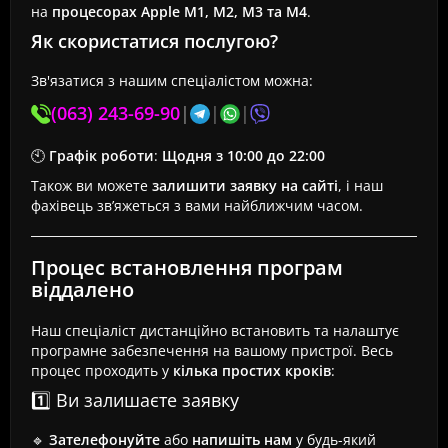
на
процесорах Apple M1, M2, M3 та M4
.
Як скористатися послугою?
Зв'язатися з нашим спеціалістом можна:
(063) 243-69-90
|
|
|
🕙
Графік роботи
:
Щодня з 10:00 до 22:00
Також ви можете
залишити заявку на сайті
, і наш
фахівець зв’яжеться з вами найближчим часом.
Процес встановлення програм
віддалено
Наш спеціаліст дистанційно встановить та налаштує
програмне забезпечення на вашому пристрої. Весь
процес проходить у
кілька простих кроків
:
1️⃣ Ви залишаєте заявку
🔹
Зателефонуйте
або
напишіть нам
у будь-який