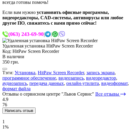
всегда готовы помочь!
Если вам нужно
установить офисные программы,
видеоредакторы, CAD-системы, антивирусы или любое
другое ПО
,
свяжитесь с нами прямо сейчас!
(063) 243-69-90
|
|
|
Удаленная установка HitPaw Screen Recorder
Код: HitPaw Screen Recorder
В наличии
350 грн.
Тэги:
Установка
,
HitPaw Screen Recorder
,
запись экрана
,
программное обеспечение
,
видеозапись
,
видеоредактор
,
аудиозапись
,
передача данных
,
онлайн-утилита
,
видеоформат
,
формат файла
Отзывы о сервисном центре "Львов Сервис"
Все отзывы
4.9
76
Написать отзыв
1
1%