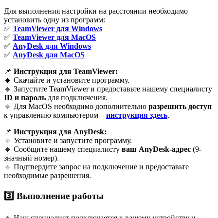
Для выполнения настройки на расстоянии необходимо
установить одну из программ:
✅
TeamViewer для Windows
✅
TeamViewer для MacOS
✅
AnyDesk для Windows
✅
AnyDesk для MacOS
📌
Инструкция для TeamViewer:
🔹 Скачайте и установите программу.
🔹 Запустите TeamViewer и предоставьте нашему специалисту
ID и пароль
для подключения.
🔹 Для MacOS необходимо дополнительно
разрешить доступ
к управлению компьютером –
инструкция здесь
.
📌
Инструкция для AnyDesk:
🔹 Установите и запустите программу.
🔹 Сообщите нашему специалисту
ваш AnyDesk-адрес
(9-
значный номер).
🔹 Подтвердите запрос на подключение и предоставьте
необходимые разрешения.
3️⃣ Выполнение работы
🔹 Наш специалист подключается к вашему устройству и