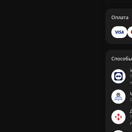
Оплата
Способы 
Т
м
М
С
Т
р