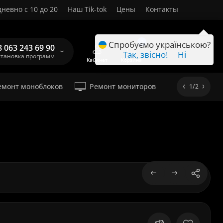
невно с 10 до 20
Наш Tik-tok
Цены
Контакты
RU
0
Спробуємо українською?
8 063 243 69 90
Так, звісно!
Ні
становка программ
Кабинет
Корзина
емонт моноблоков
Ремонт мониторов
1/2