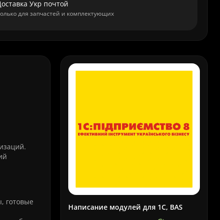
Доставка Укр почтой
олько для запчастей и комплектующих
изаций.
ий
, готовые
Написание модулей для 1С, BAS