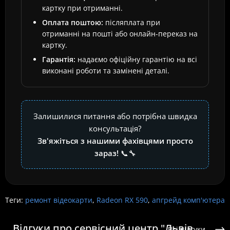
картку при отриманні.
Оплата поштою:
післяплата при
отриманні на пошті або онлайн-переказ на
картку.
Гарантія:
надаємо офіційну гарантію на всі
виконані роботи та замінені деталі.
Залишилися питання або потрібна швидка
консультація?
Зв'яжіться з нашими фахівцями просто
зараз!
📞🔧
Теги:
ремонт відеокарти
,
Radeon RX 590
,
апгрейд комп'ютера
Відгуки про сервісний центр "Львів
Всі відгуки