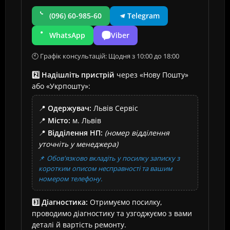
(096) 60-985-60
Telegram
WhatsApp
Viber
🕙 Графік консультацій: Щодня з 10:00 до 18:00
2️⃣ Надішліть пристрій
через «Нову Пошту»
або «Укрпошту»:
📍
Одержувач:
Львів Сервіс
📍
Місто:
м. Львів
📍
Відділення НП:
(номер відділення
уточніть у менеджера)
📌
Обов'язково вкладіть у посилку записку з
коротким описом несправності та вашим
номером телефону.
3️⃣ Діагностика:
Отримуємо посилку,
проводимо діагностику та узгоджуємо з вами
деталі й вартість ремонту.