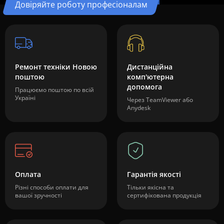
Довіряйте роботу професіоналам
Ремонт техніки Новою
Дистанційна
поштою
комп'ютерна
допомога
Працюємо поштою по всій
Україні
Через TeamViewer або
Anydesk
Оплата
Гарантія якості
Різні способи оплати для
Тільки якісна та
вашої зручності
сертифікована продукція