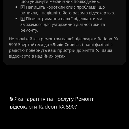
щоб уникнути механічних пошкоджень.
2️⃣ Напишіть короткий опис проблеми, що
виникла, і надішліть його разом з відеокартою.
3️⃣ Після отримання вашої відеокарти ми
зв'яжемося для узгодження діагностики та
ремонту.
Не зволікайте з ремонтом вашої відеокарти Radeon RX
590! Звертайтеся до
«Львів Сервіс»
, і наші фахівці з
радістю повернуть ваш пристрій до життя 🛠️. Ваша
відеокарта в надійних руках!
Часті питання про Ремонт
відеокарти Radeon RX 590
🔒 Яка гарантія на послугу Ремонт
відеокарти Radeon RX 590?