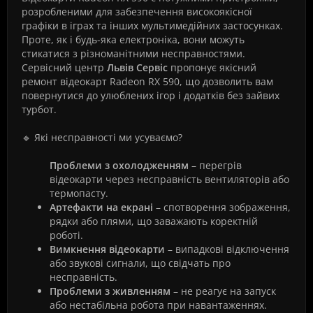
розробленими для забезпечення високоякісної
графіки в іграх та інших мультимедійних застосунках.
Проте, як і будь-яка електроніка, вони можуть
стикатися з різноманітними несправностями.
Сервісний центр
Львів Сервіс
пропонує якісний
ремонт відеокарт Radeon RX 590, що дозволить вам
повернутися до улюблених ігор і додатків без зайвих
турбот.
🔹 Які несправності ми усуваємо?
Проблеми з охолодженням
– перегрів
відеокарти через несправність вентиляторів або
термопасту.
Артефакти на екрані
– спотворення зображення,
рядки або плями, що заважають коректній
роботі.
Вимкнення відеокарти
– випадкові відключення
або звукові сигнали, що свідчать про
несправність.
Проблеми з живленням
– не реагує на запуск
або нестабільна робота при навантаженнях.