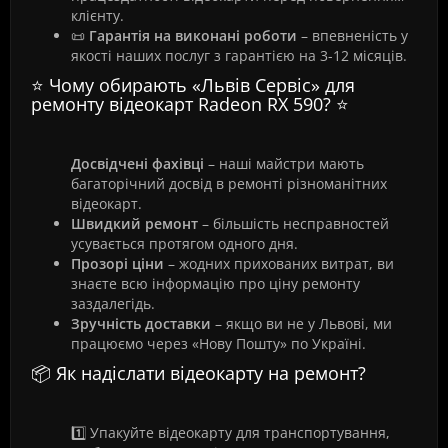
клієнту.
📜
Гарантія на виконані роботи
– впевненість у
якості наших послуг з гарантією на 3-12 місяців.
⭐ Чому обирають «Львів Сервіс» для
ремонту відеокарт Radeon RX 590? ⭐
Досвідчені фахівці
– наші майстри мають
багаторічний досвід в ремонті різноманітних
відеокарт.
Швидкий ремонт
– більшість несправностей
усувається протягом одного дня.
Прозорі ціни
– жодних прихованих витрат, ви
знаєте всю інформацію про ціну ремонту
заздалегідь.
Зручність доставки
– якщо ви не у Львові, ми
працюємо через «Нову Пошту» по Україні.
📦 Як надіслати відеокарту на ремонт?
1️⃣ Упакуйте відеокарту для транспортування,