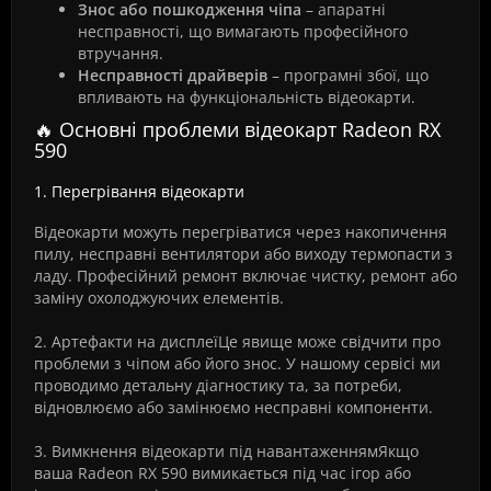
Знос або пошкодження чіпа
– апаратні
несправності, що вимагають професійного
втручання.
Несправності драйверів
– програмні збої, що
впливають на функціональність відеокарти.
🔥 Основні проблеми відеокарт Radeon RX
590
1. Перегрівання відеокарти
Відеокарти можуть перегріватися через накопичення
пилу, несправні вентилятори або виходу термопасти з
ладу. Професійний ремонт включає чистку, ремонт або
заміну охолоджуючих елементів.
2. Артефакти на дисплеїЦе явище може свідчити про
проблеми з чіпом або його знос. У нашому сервісі ми
проводимо детальну діагностику та, за потреби,
відновлюємо або замінюємо несправні компоненти.
3. Вимкнення відеокарти під навантаженнямЯкщо
ваша Radeon RX 590 вимикається під час ігор або