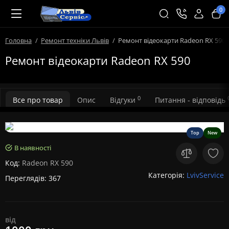
0
Головна
Ремонт техніки Львів
Ремонт відеокарти Radeon RX 590
Ремонт відеокарти Radeon RX 590
0
Все про товар
Опис
Відгуки
Питання - відповідь
Top
New
В наявності
Код:
Radeon RX 590
Категорія:
LvivService
Переглядів: 367
від