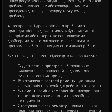
інших ресурсомістких завдань, це може бути ознакою
проблем із живленням або охолодженням. Ми
проведемо детальну перевірку та усунемо цю
проблему.
4. Несправності драйверівЧасто проблеми з
працездатністю відеокарт можуть бути викликані
застарілими або некоректно встановленими
драйверами. Ми готові оновити і налаштувати
програмне забезпечення для оптимальної роботи.
🔧 Як проходить ремонт відеокарти Radeon RX 590?
🔍
Діагностика пристрою
– безкоштовне
виявлення несправностей за допомогою
сучасних тестових приладів.
💬
Узгодження вартості ремонту
– детальна
консультація про необхідні роботи та їх вартість.
🔧
Ремонт / заміна компонентів
– використання
тільки якісних запчастин та професійних
інструментів.
🧪
Тестування після ремонту
– повна перевірка
працездатності відеокарти перед поверненням