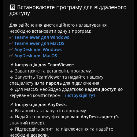
2️⃣ Встановлюєте програму для віддаленого
доступу
Для здійснення дистанційного налаштування
необхідно встановити одну з програм:
✅
TeamViewer для Windows
✅
TeamViewer для MacOS
✅
AnyDesk для Windows
✅
AnyDesk для MacOS
📌
Інструкція для TeamViewer:
🔹 Завантажте та встановіть програму.
🔹 Запустіть TeamViewer та надайте нашому
спеціалісту
ID та пароль
для підключення.
🔹 Для MacOS необхідно додатково
надати доступ
до
керування комп’ютером –
інструкція тут
.
📌
Інструкція для AnyDesk:
🔹 Встановіть та запустіть програму.
🔹 Надайте нашому фахівцю
ваш AnyDesk-адрес
(9-
значний номер).
🔹 Підтвердіть запит на підключення та надайте
необхідні дозволи.