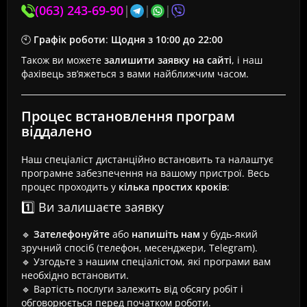
(063) 243-69-90
|
|
|
🕙
Графік роботи
:
Щодня з 10:00 до 22:00
Також ви можете
залишити заявку на сайті
, і наш
фахівець зв’яжеться з вами найближчим часом.
Процес встановлення програм
віддалено
Наш спеціаліст дистанційно встановить та налаштує
програмне забезпечення на вашому пристрої. Весь
процес проходить у
кілька простих кроків
:
1️⃣ Ви залишаєте заявку
🔹
Зателефонуйте
або
напишіть нам
у будь-який
зручний спосіб (телефон, месенджери, Telegram).
🔹 Узгодьте з нашим спеціалістом, які програми вам
необхідно встановити.
🔹 Вартість послуги залежить від обсягу робіт і
обговорюється перед початком роботи.