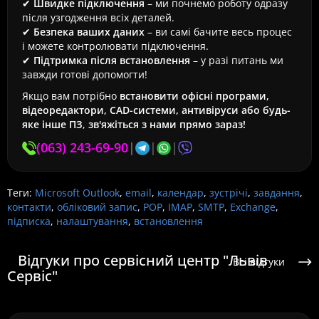
✔
Швидке підключення
– ми почнемо роботу одразу
після узгодження всіх деталей.
✔
Безпека ваших даних
– ви самі бачите весь процес
і можете контролювати підключення.
✔
Підтримка після встановлення
– у разі питань ми
завжди готові допомогти!
Якщо вам потрібно
встановити офісні програми,
відеоредактори, CAD-системи, антивіруси або будь-
яке інше ПЗ
,
зв'яжіться з нами прямо зараз!
(063) 243-69-90
|
|
|
Теги:
Microsoft Outlook
,
email
,
календар
,
зустрічі
,
завдання
,
контакти
,
обліковий запис
,
POP
,
IMAP
,
SMTP
,
Exchange
,
підписка
,
налаштування
,
встановлення
Відгуки про сервісний центр "Львів
Всі відгуки
Сервіс"