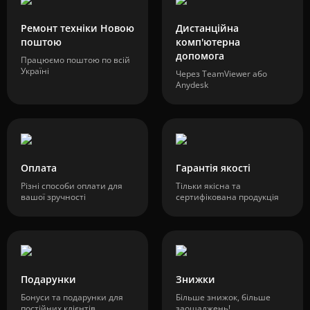
Ремонт техніки Новою
Дистанційна
поштою
комп'ютерна
допомога
Працюємо поштою по всій
Україні
Через TeamViewer або
Anydesk
Оплата
Гарантія якості
Різні способи оплати для
Тільки якісна та
вашої зручності
сертифікована продукція
Подарунки
Знижки
Бонуси та подарунки для
Більше знижок, більше
постійних клієнтів
заощаджень!