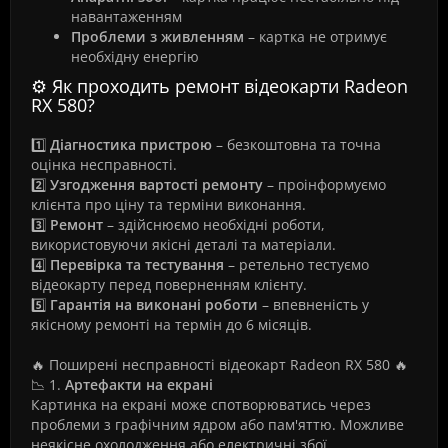
навантаженням
Проблеми з живленням
– картка не отримує
необхідну енергію
⚙️ Як проходить ремонт відеокарти Radeon
RX 580?
1️⃣
Діагностика пристрою
– безкоштовна та точна
оцінка несправності.
2️⃣
Узгодження вартості ремонту
– проінформуємо
клієнта про ціну та терміни виконання.
3️⃣
Ремонт
– здійснюємо необхідні роботи,
використовуючи якісні деталі та матеріали.
4️⃣
Перевірка та тестування
– ретельно тестуємо
відеокарту перед поверненням клієнту.
5️⃣
Гарантія на виконані роботи
– впевненість у
якісному ремонті на термін до 6 місяців.
🔥 Поширені несправності відеокарт Radeon RX 580 🔥
📉 1.
Артефакти на екрані
Картинка на екрані може спотворюватись через
проблеми з графічним ядром або пам'яттю. Можливе
неякісне охолодження або електричні збої.