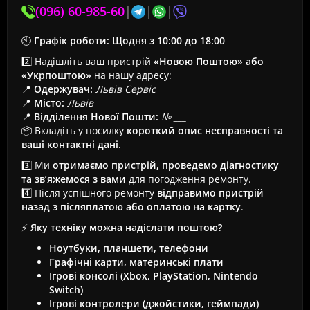
(096) 60-985-60
|
|
|
🕙
Графік роботи:
Щодня з 10:00 до 18:00
2️⃣ Надішліть ваш пристрій
«Новою Поштою» або
«Укрпоштою»
на нашу адресу:
📍
Одержувач:
Львів Сервіс
📍
Місто:
Львів
📍
Відділення Нової Пошти:
№ ___
📦 Вкладіть у посилку
короткий опис несправності та
ваші контактні дані
.
3️⃣ Ми
отримаємо пристрій, проведемо діагностику
та зв’яжемося з вами
для погодження ремонту.
4️⃣ Після успішного ремонту
відправимо пристрій
назад з післяплатою або оплатою на картку
.
⚡
Яку техніку можна надіслати поштою?
Ноутбуки, планшети, телефони
Графічні карти, материнські плати
Ігрові консолі (Xbox, PlayStation, Nintendo
Switch)
Ігрові контролери (джойстики, геймпади)