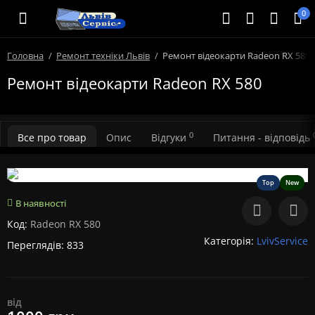
0
Головна
Ремонт техніки Львів
Ремонт відеокарти Radeon RX 580
Ремонт відеокарти Radeon RX 580
0
Все про товар
Опис
Відгуки
Питання - відповідь
Top
New
В наявності
Код:
Radeon RX 580
Категорія:
LvivService
Переглядів: 833
від