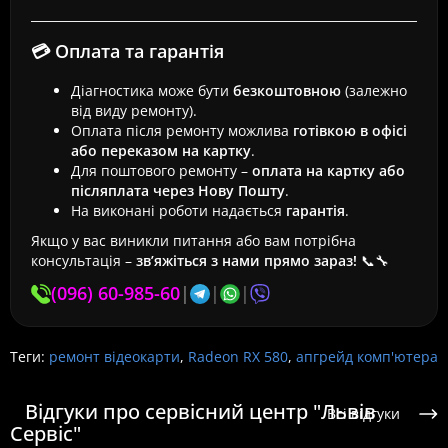
💳 Оплата та гарантія
Діагностика може бути
безкоштовною
(залежно
від виду ремонту).
Оплата після ремонту можлива
готівкою в офісі
або переказом на картку
.
Для поштового ремонту –
оплата на картку або
післяплата через Нову Пошту
.
На виконані роботи надається
гарантія
.
Якщо у вас виникли питання або вам потрібна
консультація –
зв’яжіться з нами прямо зараз!
📞🔧
(096) 60-985-60
|
|
|
Теги:
ремонт відеокарти
,
Radeon RX 580
,
апгрейд комп'ютера
Відгуки про сервісний центр "Львів
Всі відгуки
Сервіс"