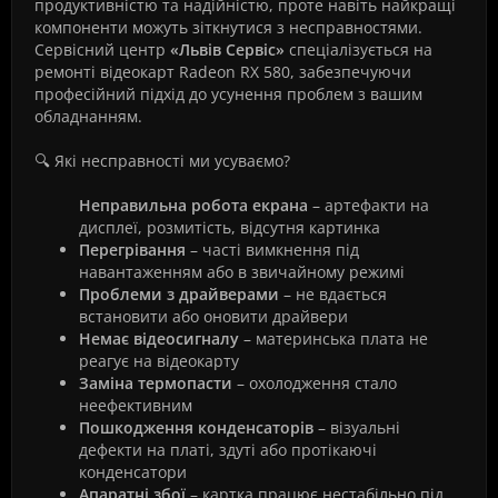
продуктивністю та надійністю, проте навіть найкращі
компоненти можуть зіткнутися з несправностями.
Сервісний центр
«Львів Сервіс»
спеціалізується на
ремонті відеокарт Radeon RX 580, забезпечуючи
професійний підхід до усунення проблем з вашим
обладнанням.
🔍 Які несправності ми усуваємо?
Неправильна робота екрана
– артефакти на
дисплеї, розмитість, відсутня картинка
Перегрівання
– часті вимкнення під
навантаженням або в звичайному режимі
Проблеми з драйверами
– не вдається
встановити або оновити драйвери
Немає відеосигналу
– материнська плата не
реагує на відеокарту
Заміна термопасти
– охолодження стало
неефективним
Пошкодження конденсаторів
– візуальні
дефекти на платі, здуті або протікаючі
конденсатори
Апаратні збої
– картка працює нестабільно під