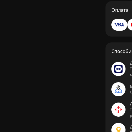
Оплата
Способи 
Т
м
М
С
Т
р