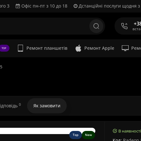
ого 3
Офіс пн-пт з 10 до 18
Дстанційні послуги щодня з 
+3
вст
Ремонт планшетів
Ремонт Apple
Рем
TOP
65
0
відповідь
Як замовити
В наявності
Top
New
Код:
Radeon 