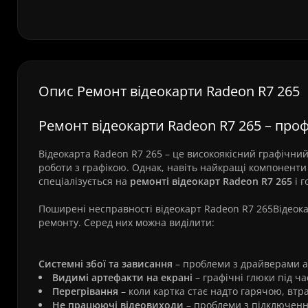
Опис Ремонт відеокарти Radeon R7 265
Ремонт відеокарти Radeon R7 265 – про
Відеокарта Radeon R7 265 – це високоякісний графічний 
роботи з графікою. Однак, навіть найкращі компоненти
спеціалізується на
ремонті відеокарт Radeon R7 265
і г
Поширені несправності відеокарт Radeon R7 265Відеока
ремонту. Серед них можна виділити:
Системні збої та зависання
– проблеми з драйверами 
Видимі артефакти на екрані
– графічні глюки під час
Перегрівання
– коли картка стає надто гарячою, втр
Не працюючі відеовиходи
– проблеми з підключенн