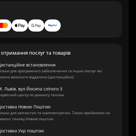
отримання послуг та товарів
Дистанційне встановлення
ільки для програмного забезпечення та інших послуг які
ожна виконати віддалено (дистанційно)
. Львів, вул Йосипа сліпого 3
ервісний центр по ремонту техніки
Доставка Новою Поштою
ільки для запчастин та комплектуючих. Також приймаємо на
емонт техніку Новою поштою
Доставка Укр поштою