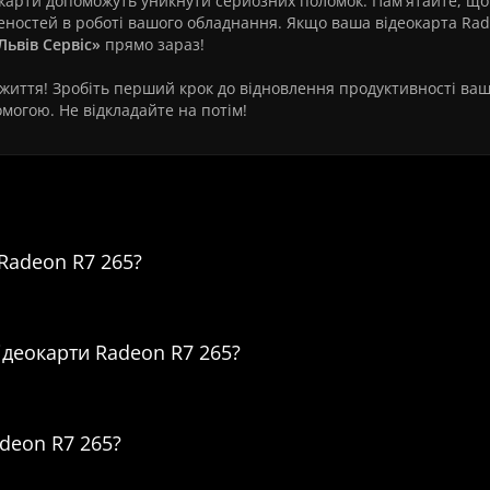
карти допоможуть уникнути серйозних поломок. Пам'ятайте, що
еностей в роботі вашого обладнання. Якщо ваша відеокарта Ra
Львів Сервіс»
прямо зараз!
 життя! Зробіть перший крок до відновлення продуктивності ваш
омогою. Не відкладайте на потім!
емонт відеокарти Radeon R7 265
 Radeon R7 265?
ідеокарти Radeon R7 265?
adeon R7 265?