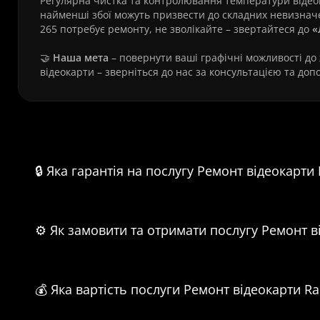
Регулярна чистка та контролювання температури відео
найменші збої можуть призвести до складних невизнач
265 потребує ремонту, не зволікайте – звертайтеся до
«
🤝
Наша мета
– повернути ваші графічні можливості до
відеокарти – зверніться до нас за консультацією та доп
Часті питання про Р
🔒 Яка гарантія на послугу Ремонт відеокарти
⚙️ Як замовити та отримати послугу Ремонт в
💰 Яка вартість послуги Ремонт відеокарти R