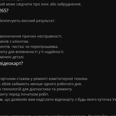
ий може свідчити про знос або забруднення.
265?
безпечують якісний результат:
визначення причин несправності.
інів з клієнтом.
нентів, чистка чи перепрошивка.
ту для впевненості у її надійності.
мінені деталі.
відеокарт?
торічним стажем у ремонті комп'ютерної техніки.
ь збоїв займають менше одного робочого дня.
 технологій для діагностики та ремонту.
монту перед початком робіт.
ою
, що дозволяє вам надіслати відеокарту з будь-якого куточка У