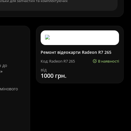
ільки для запчастин та комплектуючих
Ремонт відеокарти Radeon R7 265
Код: Radeon R7 265
В наявності
р до
від
с»
1000 грн.
рмінового