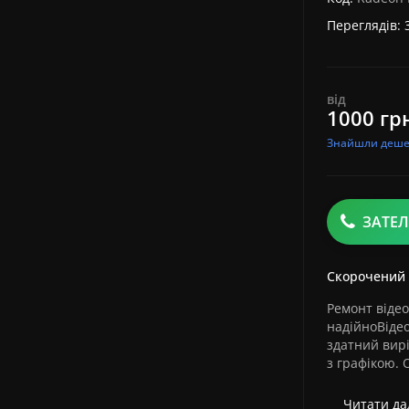
Переглядів: 
від
1000 гр
Знайшли деш
ЗАТЕ
Скорочений
Ремонт відео
надійноВідео
здатний вирі
з графікою. О
Читати дал