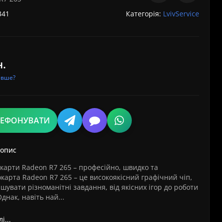
341
Категорія:
LvivService
н.
евше?
ЛЕФОНУВАТИ
 опис
карти Radeon R7 265 – професійно, швидко та
карта Radeon R7 265 – це високоякісний графічний чіп,
шувати різноманітні завдання, від якісних ігор до роботи
днак, навіть най...
і...