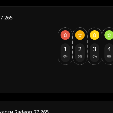
7 265
1
2
3
4
0%
0%
0%
0%
окарти Radeon R7 265