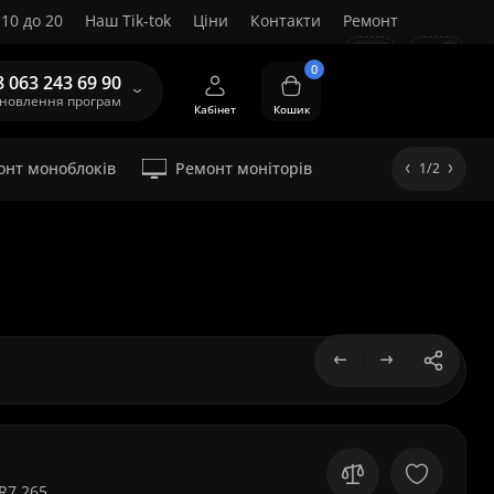
10 до 20
Наш Tik-tok
Ціни
Контакти
Ремонт
UA
0
8 063 243 69 90
ановлення програм
Кабінет
Кошик
онт моноблоків
Ремонт моніторів
1/2
R7 265