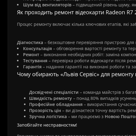
Шум від вентиляторів
– підвищений рівень шуму, як
Як проходить ремонт відеокарти Radeon R7 
Процес ремонту включає кілька ключових етапів, які за
Діагностика
– безкоштовне перевіряння пристрою для 
Консультація
– обговорення вартості ремонту та терм
Ремонт
– виконання необхідних робіт: заміна компо
Тестування
– перевірка роботи відеокарти після ремон
Гарантія
– надання гарантії на виконані роботи та за
Чому обирають «Львів Сервіс» для ремонту 
Досвідчені спеціалісти
– команда майстрів з бага
Швидкість ремонту
– понад 80% випадків усунен
Професійне обладнання
– використання сучасних
Прозорість цін
– ви дізнаєтеся точну вартість ре
Зручна логістика
– ми працюємо з
Новою Пошт
Запобігайте несправностям!