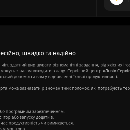
Т
фесійно, швидко та надійно
чіп, здатний вирішувати різноманітні завдання, від якісних іго
 можуть з часом виходити з ладу. Сервісний центр
«Львів Серві
отовий допомогти вам у відновленні їхньої продуктивності.
рта може зазнавати різноманітних поломок, які потребують те
або програмним забезпеченням.
 ігор або запуску додатків.
ачає продуктивність чи вимикається.
ям монітора.