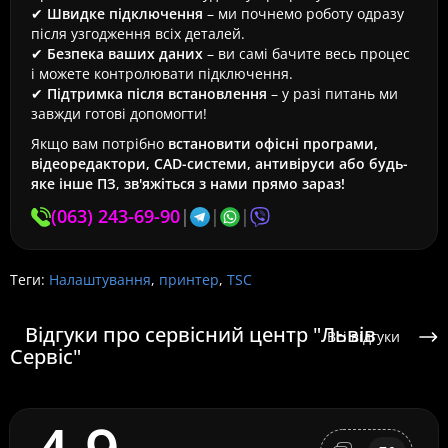
✔
Швидке підключення
– ми почнемо роботу одразу
після узгодження всіх деталей.
✔
Безпека ваших даних
– ви самі бачите весь процес
і можете контролювати підключення.
✔
Підтримка після встановлення
– у разі питань ми
завжди готові допомогти!
Якщо вам потрібно
встановити офісні програми,
відеоредактори, CAD-системи, антивіруси або будь-
яке інше ПЗ
,
зв'яжіться з нами прямо зараз!
(063) 243-69-90
|
|
|
Теги:
Налаштування
,
принтер
,
TSC
Відгуки про сервісний центр "Львів
Всі відгуки
Сервіс"