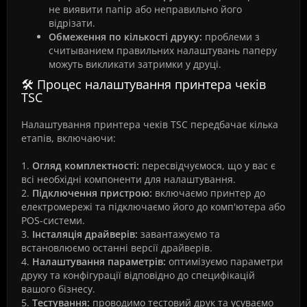
не виявити папір або неправильно його
відрізати.
Обмеження по кількості друку:
проблеми з
считыванием правильних налаштувань паперу
можуть викликати затримки у друці.
🛠️ Процес налаштування принтера чеків
TSC
Налаштування принтера чеків TSC передбачає кілька
етапів, включаючи:
1.
Огляд комплектності:
пересвідчуємося, що у вас є
всі необхідні компоненти для налаштування.
2.
Підключення пристрою:
включаємо принтер до
електромережі та підключаємо його до комп'ютера або
POS-системи.
3.
Інсталяція драйверів:
завантажуємо та
встановлюємо останні версії драйверів.
4.
Налаштування параметрів:
оптимізуємо параметри
друку та конфігурації відповідно до специфікацій
вашого бізнесу.
5.
Тестування:
проводимо тестовий друк та усуваємо