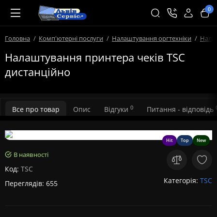
0
Головна
Комп'ютерні послуги
Налаштування оргтехніки
Нала
Налаштування принтера чеків TSC
дистанційно
0
Все про товар
Опис
Відгуки
Питання - відповідь
Hit
Top
New
В наявності
Код:
TSC
Категорія:
TSC
Переглядів: 655