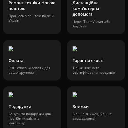
Ремонт техніки Новою
Дистанційна
поштою
комп'ютерна
допомога
Працюємо поштою по всій
Україні
Через TeamViewer або
Anydesk
Оплата
Гарантія якості
Різні способи оплати для
Тільки якісна та
вашої зручності
сертифікована продукція
Подарунки
Знижки
Бонуси та подарунки для
Більше знижок, більше
постійних клієнтів
заощаджень!
магазину