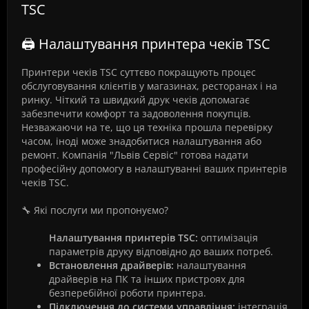
TSC
🖨️ Налаштування принтера чеків TSC
Принтери чеків TSC суттєво покращують процес
обслуговування клієнтів у магазинах, ресторанах і на
ринку. Чіткий та швидкий друк чеків допомагає
забезпечити комфорт та задоволення покупців.
Незважаючи на те, що ця техніка прошла перевірку
часом, іноді може знадобитися налаштування або
ремонт. Компанія "Львів Сервіс" готова надати
професійну допомогу в налаштуванні ваших принтерів
чеків TSC.
🔧 Які послуги ми пропонуємо?
Налаштування принтерів TSC:
оптимізація
параметрів друку відповідно до ваших потреб.
Встановлення драйверів:
налаштування
драйверів на ПК та інших пристроях для
безперебійної роботи принтера.
Підключення до системи управління:
інтеграція