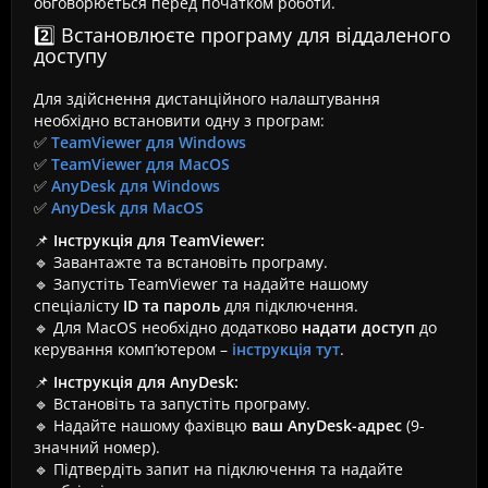
обговорюється перед початком роботи.
2️⃣ Встановлюєте програму для віддаленого
доступу
Для здійснення дистанційного налаштування
необхідно встановити одну з програм:
✅
TeamViewer для Windows
✅
TeamViewer для MacOS
✅
AnyDesk для Windows
✅
AnyDesk для MacOS
📌
Інструкція для TeamViewer:
🔹 Завантажте та встановіть програму.
🔹 Запустіть TeamViewer та надайте нашому
спеціалісту
ID та пароль
для підключення.
🔹 Для MacOS необхідно додатково
надати доступ
до
керування комп’ютером –
інструкція тут
.
📌
Інструкція для AnyDesk:
🔹 Встановіть та запустіть програму.
🔹 Надайте нашому фахівцю
ваш AnyDesk-адрес
(9-
значний номер).
🔹 Підтвердіть запит на підключення та надайте