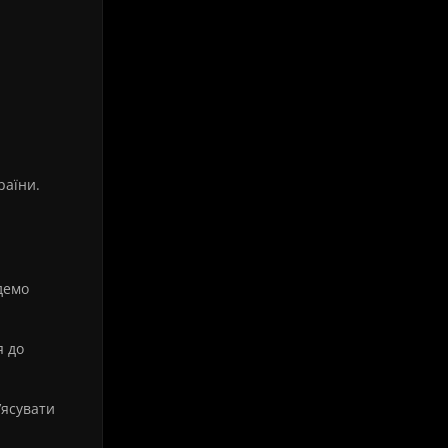
раїни.
демо
я до
’ясувати