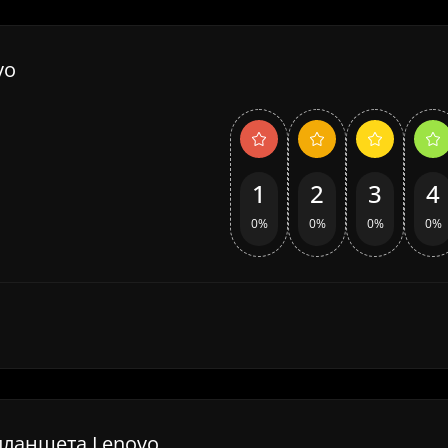
vo
1
2
3
4
0%
0%
0%
0%
 планшета Lenovo