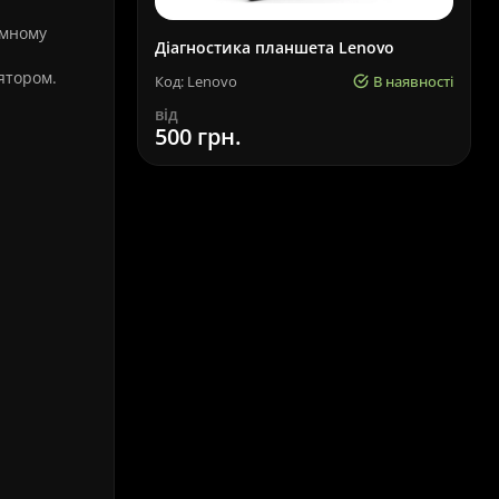
амному
Діагностика планшета Lenovo
ятором.
Код: Lenovo
В наявності
від
500 грн.