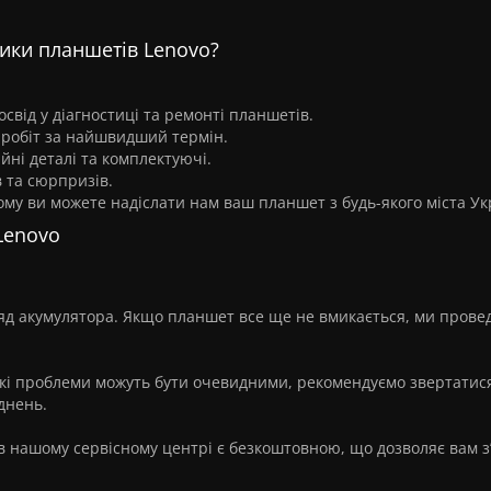
.
тики планшетів Lenovo?
свід у діагностиці та ремонті планшетів.
 робіт за найшвидший термін.
ні деталі та комплектуючі.
 та сюрпризів.
у ви можете надіслати нам ваш планшет з будь-якого міста Ук
 Lenovo
ряд акумулятора. Якщо планшет все ще не вмикається, ми прове
які проблеми можуть бути очевидними, рекомендуємо звертатис
днень.
 в нашому сервісному центрі є безкоштовною, що дозволяє вам з