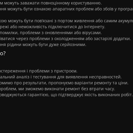
ом можуть заважати повноцінному користуванню.
ння можуть бути ознакою апаратних проблем або збоїв у прогр
кою можуть бути пов’язані з портом живлення або самим акумул
режі або неможливість підключитися до Інтернету.
 помилки, проблеми з оновленнями або вірусами.
ватися через проблеми з охолодженням або застарілі додатки.
ння рідини можуть бути дуже серйозними.
vo?
остереження і проблеми з пристроєм.
тальний аналіз і тестування для виявлення несправностей.
домимо про результати, пропонуємо варіанти ремонту та ціни.
проблем, ми зможемо виконати ремонт без втрати часу.
оводжуються гарантією, що підтверджує якість виконаних робіт.