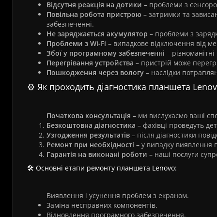
Відсутня реакція на дотики
– проблеми з сенсор
Повільна робота пристрою
– затримки та зависа
забезпеченні.
Не заряджається акумулятор
– проблеми з заряд
Проблеми з Wi-Fi
– випадкове відключення від ме
Збої у програмному забезпеченні
– різноманітні
Перегрівання устройства
– пристрій може перегрі
Пошкодження через вологу
– наслідки потрапля
⚙️ Як проходить діагностика планшета Leno
Початкова консультація
– ми вислухаємо ваші сп
Безкоштовна діагностика
– фахівці проведуть де
Узгодження результатів
– після діагностики пові
Ремонт при необхідності
– у випадку виявлення 
Гарантія на виконані роботи
– наші послуги супр
🛠️ Основні етапи ремонту планшета Lenovo:
Виявлення і усунення проблем з екраном.
Заміна несправних компонентів.
Відновлення програмного забезпечення.