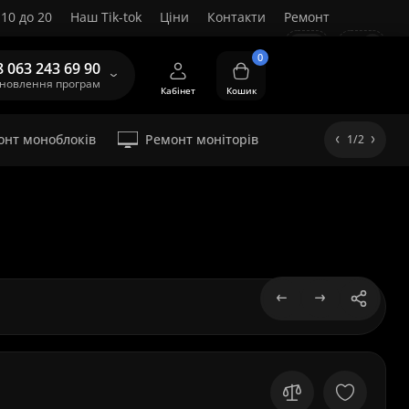
10 до 20
Наш Tik-tok
Ціни
Контакти
Ремонт
UA
0
8 063 243 69 90
ановлення програм
Кабінет
Кошик
онт моноблоків
Ремонт моніторів
1/2