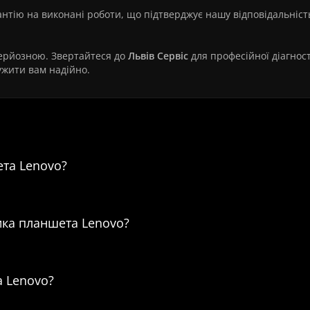
нтію на виконані роботи, що підтверджує нашу відповідальніст
 серйозною. Звертайтеся до
Львів Сервіс
для професійної діагнос
ужити вам надійно.
 Діагностика планшета Lenovo
ета Lenovo?
тика планшета Lenovo?
а Lenovo?