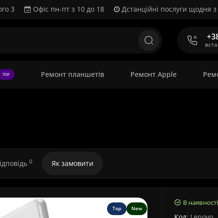
ого 3
Офіс пн-пт з 10 до 18
Дстанційні послуги щодня з 
+3
вст
Ремонт планшетів
Ремонт Apple
Рем
TOP
0
відповідь
Як замовити
В наявності
Top
New
Код:
Lenovo