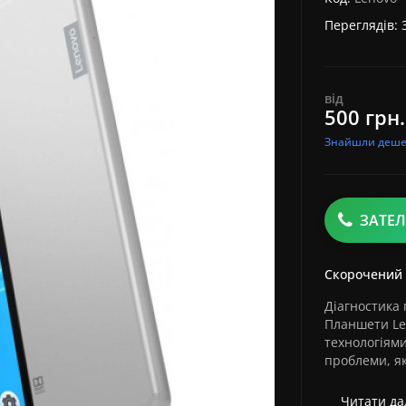
Переглядів: 
від
500 грн.
Знайшли деш
ЗАТЕ
Скорочений
Діагностика 
Планшети Le
технологіями
проблеми, як
Читати дал