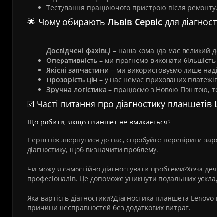
Тестування працюючого пристрою після ремонту
🌟 Чому обирають
Львів Сервіс
для діагнос
Досвідчені фахівці
– наша команда має великий до
Оперативність
– ми прагнемо виконати більшість
Якісні запчастини
– ми використовуємо лише надій
Прозорість цін
– у нас немає прихованих платежів
Зручна логістика
– працюємо з Новою Поштою, том
☑️ Часті питання про діагностику планшетів
Що робити, якщо планшет не вмикається?
Перш ніж звернутися до нас, спробуйте перевірити за
діагностику, щоб визначити проблему.
Чи можу я самостійно діагностувати проблеми?Хоча де
професіоналів. Це допоможе уникнути подальших ускла
Яка вартість діагностики?Діагностика планшета Lenovo
причини несправностей без додаткових витрат.