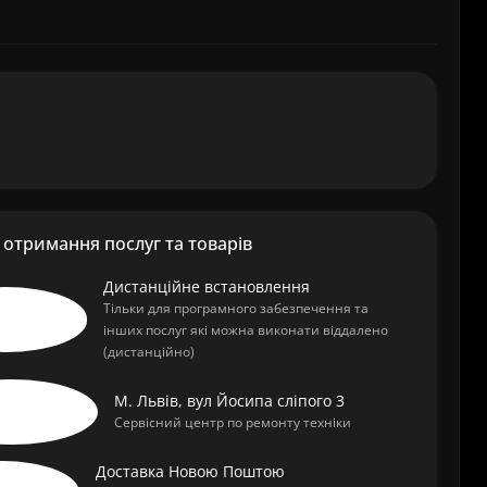
отримання послуг та товарів
Дистанційне встановлення
Тільки для програмного забезпечення та
інших послуг які можна виконати віддалено
(дистанційно)
М. Львів, вул Йосипа сліпого 3
Сервісний центр по ремонту техніки
Доставка Новою Поштою