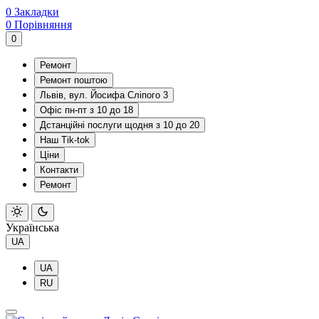
0
Закладки
0
Порівняння
0
Ремонт
Ремонт поштою
Львів, вул. Йосифа Сліпого 3
Офіс пн-пт з 10 до 18
Дстанційні послуги щодня з 10 до 20
Наш Tik-tok
Ціни
Контакти
Ремонт
Українська
UA
UA
RU