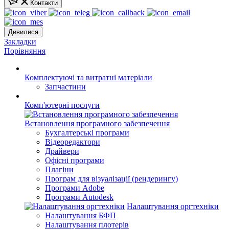
Контакти
Дивилися
Закладки
Порівняння
Комплектуючі та витратні матеріали
Запчастини
Комп'ютерні послуги
Встановлення програмного забезпечення
Бухгалтерські програми
Відеоредактори
Драйвери
Офісні програми
Плагіни
Програм для візуалізації (рендерингу)
Програми Adobe
Програми Autodesk
Налаштування оргтехніки
Налаштування БФП
Налаштування плотерів