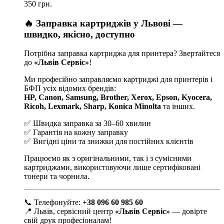
350 грн.
🔥 Заправка картриджів у Львові —
швидко, якісно, доступно
Потрібна заправка картриджа для принтера? Звертайтеся
до
«Львів Сервіс»
!
Ми професійно заправляємо картриджі для принтерів і
БФП усіх відомих брендів:
HP, Canon, Samsung, Brother, Xerox, Epson, Kyocera,
Ricoh, Lexmark, Sharp, Konica Minolta
та інших.
✅ Швидка заправка за 30–60 хвилин
✅ Гарантія на кожну заправку
✅ Вигідні ціни та знижки для постійних клієнтів
Працюємо як з оригінальними, так і з сумісними
картриджами, використовуючи лише сертифіковані
тонери та чорнила.
📞 Телефонуйте:
+38 096 60 985 60
📍 Львів, сервісний центр
«Львів Сервіс»
— довірте
свій друк професіоналам!