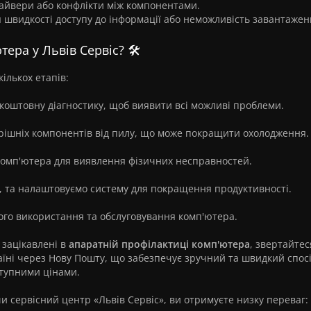
райвери або конфлікти між компонентами.
 швидкості доступу до інформації або неможливість завантажен
ера у Львів Сервіс? 🛠️
ількох етапів:
коштовну діагностику, щоб виявити всі можливі проблеми.
ішніх компонентів від пилу, що може покращити охолодження.
комп'ютера для виявлення фізичних несправностей.
 та налаштовуємо систему для покращення продуктивності.
го використання та обслуговування комп'ютера.
 зацікавлені в
апаратній профілактиці комп'ютера
, звертайтес
аїні через Нову Пошту, що забезпечує зручний та швидкий спос
ступними цінами.
 сервісний центр «Львів Сервіс», ви отримуєте низку переваг: