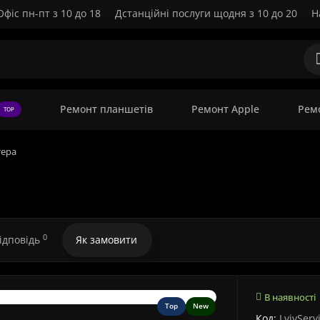
Офіс пн-пт з 10 до 18
Дстанційні послуги щодня з 10 до 20
Н
Ремонт планшетів
Ремонт Apple
Рем
TOP
тера
0
відповідь
Як замовити
В наявності
Top
New
Код:
LvivServ