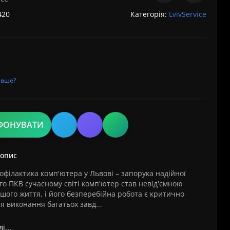
420
Категорія:
LvivService
евше?
ФОНУВАТИ
 опис
філактика комп'ютера у Львові – запорука надійної
о ПКВ сучасному світі комп'ютер став невід'ємною
ого життя, і його безперебійна робота є критично
 виконання багатьох завд...
і...