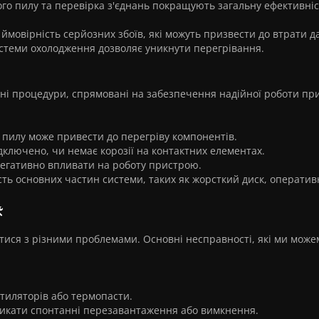
го пилу та перевірка з'єднань покращують загальну ефективніс
ймовірність серйозних збоїв, які можуть призвести до втрати д
теми охолодження дозволяє уникнути перегрівання.
ні процедури, спрямовані на забезпечення надійної роботи пр
пилу може привести до перегріву компонентів.
дключено, чи немає корозії на контактних елементах.
негативно впливати на роботу пристрою.
ть основних частин системи, таких як жорсткий диск, оператив
️
тися з різними проблемами. Основні несправності, які ми може
тиляторів або термопасти.
ликати спонтанні перезавантаження або вимкнення.