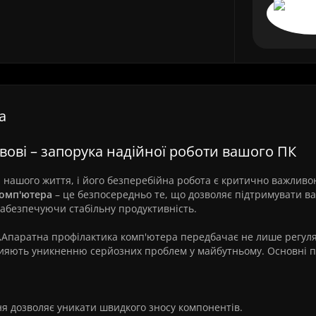
а
вові – запорука надійної роботи вашого ПК
ю нашого життя, і його безперебійна робота є критично важливо
комп'ютера
– це безпосередньо те, що дозволяє підтримувати в
забезпечуючи стабільну продуктивність.
Апаратна профілактика комп'ютера передбачає не лише регул
сприяють уникненню серйозних проблем у майбутньому. Основні 
я дозволяє уникати швидкого зносу компонентів.