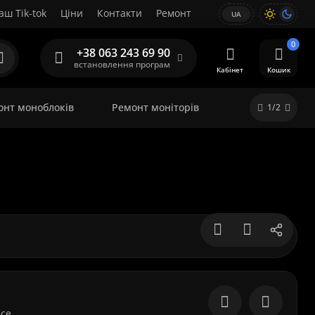
аш Tik-tok
Ціни
Контакти
Ремонт
UA
0
+38 063 243 69 90
встановлення програм
Кабінет
Кошик
онт моноблоків
Ремонт моніторів
1/2
ice