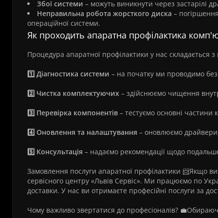
Збої системи
– можуть виникнути через застарілі д
Неправильна робота жорсткого диска
– погіршення
операційної системи.
Як проходить апаратна профілактика комп'ют
Процедура апаратної профілактики у нас складається з к
1️⃣ Діагностика системи
– на початку ми проводимо без
2️⃣ Чистка комплектуючих
– здійснюємо чищення внутр
3️⃣ Перевірка компонентів
– тестуємо основні частини 
4️⃣ Оновлення та налаштування
– оновлюємо драйвери,
5️⃣ Консультація
– надаємо рекомендації щодо подальшо
Замовлення послуги апаратної профілактики 📨Якщо ви
сервісного центру «Львів Сервіс». Ми працюємо по Укр
доставки. У нас ви отримаєте професійні послуги за до
Чому важливо звертатися до професіоналів? 💼Обираючи