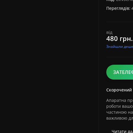
Переглядів: 
від
480 грн.
Знайшли деш
ЗАТЕЛЕ
Скорочений
Апаратна про
роботи вашог
частиною наш
важливою для
Читати дал