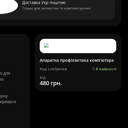
Доставка Укр поштою
Тільки для запчастин та комплектуючих
Апаратна профілактика комп'ютера
Код: LvivService
В наявності
ю для
від
аш
480 грн.
ярну
переваги