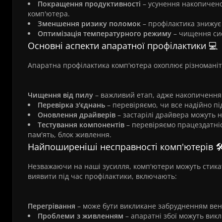
Покращення продуктивності
– усунення накопичено
комп'ютера.
Зменшення ризику поломок
– профілактика знижує 
Оптимізація температурного режиму
– чищення сис
Основні аспекти апаратної профілактики 💻
Апаратна профілактика комп'ютера охоплює різноманіт
Чищення від пилу
– важливий етап, адже накопичення 
Перевірка з'єднань
– перевіряємо, чи все надійно пі
Оновлення драйверів
– застарілі драйвера можуть 
Тестування компонентів
– перевіряємо працездатніс
пам'ять, блок живлення.
Найпоширеніші несправності комп'ютерів 🛠
Незважаючи на наші зусилля, комп'ютери можуть стика
виявити під час профілактики, включають:
Перегрівання
– може бути викликане забрудненням вен
Проблеми з живленням
– апаратні збої можуть вик