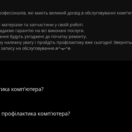
офесіоналів, які мають великий досвід в обслуговуванні комп'ю
матеріали та запчастини у своїй роботі.
надаємо гарантію на всі виконані послуги.
ання будуть узгоджені до початку ремонту.
у належну увагу і пройдіть профілактику вже сьогодні! Зверніть
«Львів Сервіс» для отримання детальної консультації та запису на обслуговування.ฅ^•ﻌ•^ฅ
паратна профілактика комп'ютера
ктика комп'ютера?
а профілактика комп'ютера?