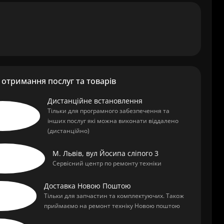
отримання послуг та товарів
Дистанційне встановлення
Тільки для програмного забезпечення та
інших послуг які можна виконати віддалено
(дистанційно)
М. Львів, вул Йосипа сліпого 3
Сервісний центр по ремонту техніки
Доставка Новою Поштою
Тільки для запчастин та комплектуючих. Також
приймаємо на ремонт техніку Новою поштою