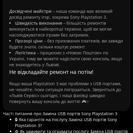
Досвідчені майстри
– наша команда має великий
досвід ремонту ігор, зокрема Sony Playstation 3.
Швидкість виконання
– більшість ремонтів
виконується в найкоротші терміни, щоб ви могли
насолоджуватися іграми без затримок.
Прозорі ціни
– без прихованих платежів, ви завжди
будете знати, скільки коштує ремонт.
Логістика
– працюємо з «Новою Поштою» по
Україні, тому ви можете надіслати свою консоль, якщо
не знаходитесь у Львові.
Не відкладайте ремонт на потім!
Якщо ваша Playstation 3 має проблеми з USB портами,
не чекайте, поки ситуація погіршиться. Зверніться до
«Львів Сервіс» сьогодні, і наші фахівці швидко
повернуть вашу консоль до життя! 🎮✨
Часті питання про Заміна USB портів Sony Playstation 3
🔒 Яка гарантія на послугу Заміна USB портів Sony
Playstation 3?
⚙️ Як замовити та отримати послугу Заміна USB портів