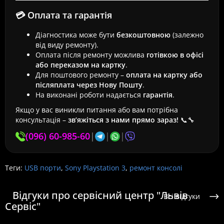
💳 Оплата та гарантія
Діагностика може бути
безкоштовною
(залежно
від виду ремонту).
Оплата після ремонту можлива
готівкою в офісі
або переказом на картку
.
Для поштового ремонту –
оплата на картку або
післяплата через Нову Пошту
.
На виконані роботи надається
гарантія
.
Якщо у вас виникли питання або вам потрібна
консультація –
зв’яжіться з нами прямо зараз!
📞🔧
(096) 60-985-60
|
|
|
Теги:
USB порти
,
Sony Playstation 3
,
ремонт консолі
Відгуки про сервісний центр "Львів
Всі відгуки
Сервіс"