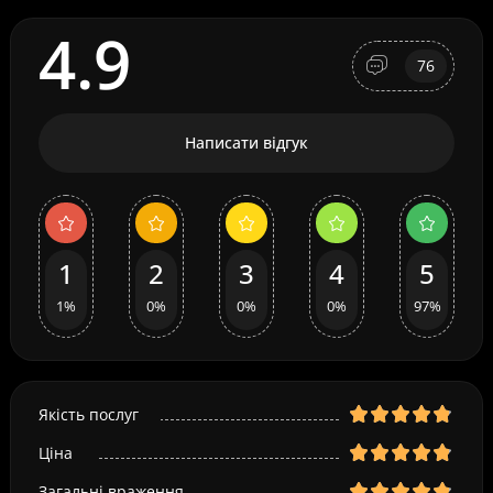
4.9
76
Написати відгук
1
2
3
4
5
1%
0%
0%
0%
97%
Якість послуг
Ціна
Загальні враження