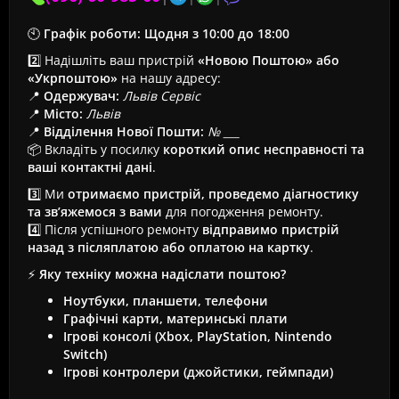
🕙
Графік роботи:
Щодня з 10:00 до 18:00
2️⃣ Надішліть ваш пристрій
«Новою Поштою» або
«Укрпоштою»
на нашу адресу:
📍
Одержувач:
Львів Сервіс
📍
Місто:
Львів
📍
Відділення Нової Пошти:
№ ___
📦 Вкладіть у посилку
короткий опис несправності та
ваші контактні дані
.
3️⃣ Ми
отримаємо пристрій, проведемо діагностику
та зв’яжемося з вами
для погодження ремонту.
4️⃣ Після успішного ремонту
відправимо пристрій
назад з післяплатою або оплатою на картку
.
⚡
Яку техніку можна надіслати поштою?
Ноутбуки, планшети, телефони
Графічні карти, материнські плати
Ігрові консолі (Xbox, PlayStation, Nintendo
Switch)
Ігрові контролери (джойстики, геймпади)