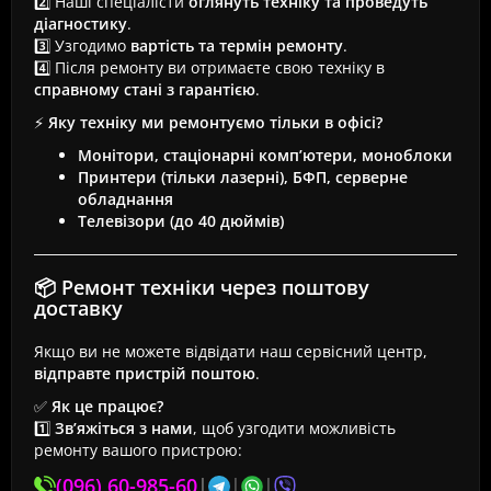
2️⃣ Наші спеціалісти
оглянуть техніку та проведуть
діагностику
.
3️⃣ Узгодимо
вартість та термін ремонту
.
4️⃣ Після ремонту ви отримаєте свою техніку в
справному стані з гарантією
.
⚡
Яку техніку ми ремонтуємо тільки в офісі?
Монітори, стаціонарні комп’ютери, моноблоки
Принтери (тільки лазерні), БФП, серверне
обладнання
Телевізори (до 40 дюймів)
📦 Ремонт техніки через поштову
доставку
Якщо ви не можете відвідати наш сервісний центр,
відправте пристрій поштою
.
✅
Як це працює?
1️⃣
Зв’яжіться з нами
, щоб узгодити можливість
ремонту вашого пристрою:
(096) 60-985-60
|
|
|