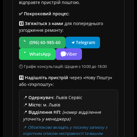
відправте пристрій поштою.
✅ Покроковий процес:
1️⃣ Зв’яжіться з нами
для попереднього
узгодження ремонту:
(096) 60-985-60
Telegram
WhatsApp
Viber
🕙 Графік консультацій: Щодня з 10:00 до 18:00
2️⃣ Надішліть пристрій
через «Нову Пошту»
або «Укрпошту»:
📍
Одержувач:
Львів Сервіс
📍
Місто:
м. Львів
📍
Відділення НП:
(номер відділення
уточніть у менеджера)
📌
Обов'язково вкладіть у посилку записку з
коротким описом несправності та вашим