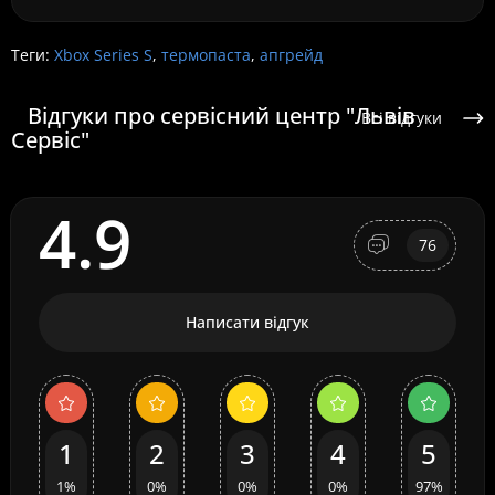
Теги:
Xbox Series S
,
термопаста
,
апгрейд
Відгуки про сервісний центр "Львів
Всі відгуки
Сервіс"
4.9
76
Написати відгук
1
2
3
4
5
1%
0%
0%
0%
97%