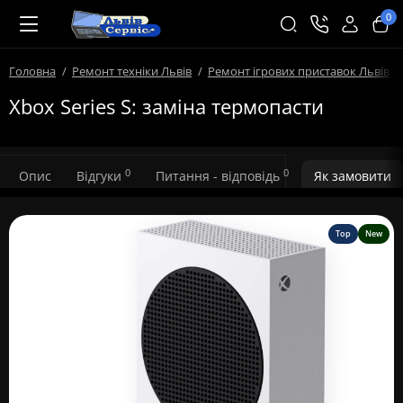
0
Головна
Ремонт техніки Львів
Ремонт ігрових приставок Львів
Xbox Series S: заміна термопасти
0
0
Опис
Відгуки
Питання - відповідь
Як замовити
Top
New