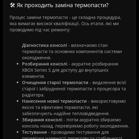
🛠️ Як проходить заміна термопасти?
Процес заміни термопасти - це складна процедура,
яка вимагає високої кваліфікації. Ось етапи, які ми
проводимо під час ремонту:
Діагностика консолі
- визначаємо стан
термопасти та основних компонентів системи
охолодження.
Розбирання консолі
- акуратне розбирання
XBOX Series S для доступу до внутрішніх
елементів.
Очищення старої термопасти
- видалення всієї
старої і забрудненої термопасти з процесора та
радіатора.
Нанесення нової термопасти
- використовуємо
якісні та ефективні термопасти, які
забезпечують надійне тепловідведення.
Збирання консолі
- потім акуратно збираємо
консоль назад, перевіряємо роботу охолодження.
Тестування
- проводимо тестування для
перевірки наявності перегріву та стабільності