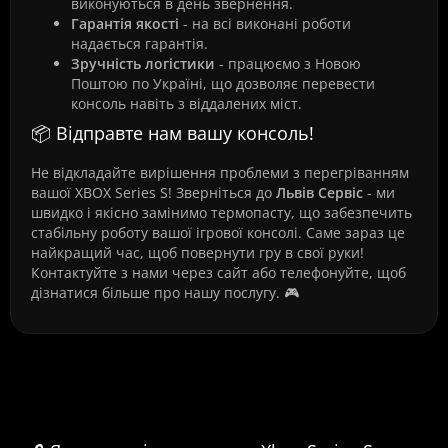
виконуються в день звернення.
Гарантія якості
- на всі виконані роботи
надається гарантія.
Зручність логістики
- працюємо з Новою
Поштою по Україні, що дозволяє перевести
консоль навіть з віддалених міст.
📦 Відправте нам вашу консоль!
Не відкладайте вирішення проблеми з перегріванням
вашої XBOX Series S! Зверніться до
Львів Сервіс
- ми
швидко і якісно замінимо термопасту, що забезпечить
стабільну роботу вашої ігрової консолі. Саме зараз це
найкращий час, щоб повернути гру в свої руки!
Контактуйте з нами через сайт або телефонуйте, щоб
дізнатися більше про нашу послугу. 🎮
Часті питання про Xbox Series S:
заміна термопасти