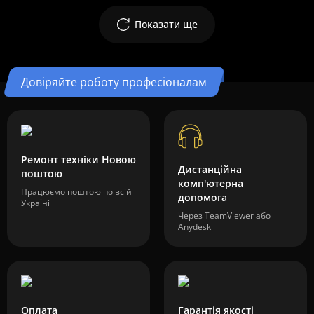
Показати ще
Довіряйте роботу професіоналам
Ремонт техніки Новою
Дистанційна
поштою
комп'ютерна
Працюємо поштою по всій
допомога
Україні
Через TeamViewer або
Anydesk
Оплата
Гарантія якості