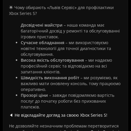
🌟 Чому обирають «Львів Сервіс» для профілактики
Xbox Series S?
Досвідчені майстри
– наша команда має
багаторічний досвід у ремонті та обслуговуванні
ігрових приставок.
Сучасне обладнання
– ми використовуємо
новітні технології для точної диагностики та
обслуговування.
Висока якість обслуговування
– ми надаємо
професійний сервіс та відповідаємо на всі
запитання клієнтів.
Швидкість виконання робіт
– ми розуміємо, як
важливо мати оновлену консоль, тому працюємо
оперативно.
Прозорі ціни
– завжди повідомляємо вартість
послуг до початку роботи без прихованих
платежів.
🔈 Не відкладайте догляд за своєю Xbox Series S!
Не дозволяйте незначним проблемам перетворитися