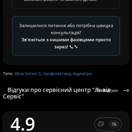
Залишилися питання або потрібна швидка
консультація?
Зв'яжіться з нашими фахівцями просто
зараз!
📞🔧
Теги:
Xbox Series S
,
профілактика
,
відеоігри
Відгуки про сервісний центр "Львів
Всі відгуки
Сервіс"
4.9
76