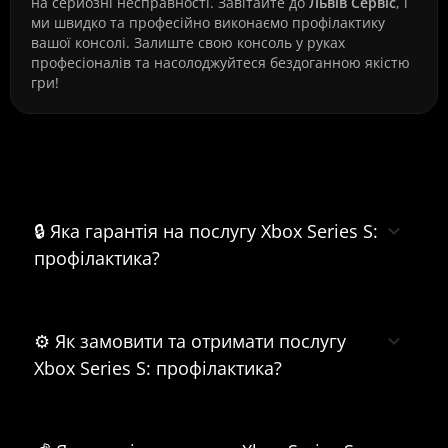
на серйозні несправності. Завітайте до
Львів Сервіс
, і
ми швидко та професійно виконаємо профілактику
вашої консолі. Залиште свою консоль у руках
професіоналів та насолоджуйтеся бездоганною якістю
гри!
Часті питання про Xbox Series S:
профілактика
🔒 Яка гарантія на послугу Xbox Series S:
профілактика?
⚙️ Як замовити та отримати послугу
Xbox Series S: профілактика?