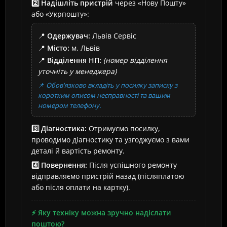
2️⃣ Надішліть пристрій
через «Нову Пошту»
або «Укрпошту»:
📍
Одержувач:
Львів Сервіс
📍
Місто:
м. Львів
📍
Відділення НП:
(номер відділення
уточніть у менеджера)
📌
Обов'язково вкладіть у посилку записку з
коротким описом несправності та вашим
номером телефону.
3️⃣ Діагностика:
Отримуємо посилку,
проводимо діагностику та узгоджуємо з вами
деталі й вартість ремонту.
4️⃣ Повернення:
Після успішного ремонту
відправляємо пристрій назад (післяплатою
або після оплати на картку).
⚡ Яку техніку можна зручно надіслати
поштою?