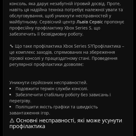
консоль, яка дарує незабутній ігровий досвід. Проте,
навіть ця надійна техніка потребує належної уваги та
обслуговування, щоб уникнути несправностей у
майбутньому. Сервісний центр
Львів Сервіс
пропонує
професійну профілактику Xbox Series S, що
забезпечить її безвідмовну роботу.
🔧 Що таке профілактика Xbox Series S?Профілактика –
це комплекс заходів, спрямованих на збереження
ігрової консолі у працездатному стані. Проведення
регулярної профілактики дозволяє:
Уникнути серйозних несправностей.
Подовжити термін служби консолі.
Забезпечити стабільну роботу без зависань і
перегріву.
Поліпшити якість графіки та швидкість
завантаження ігор.
⚠️ Основні несправності, які може усунути
профілактика