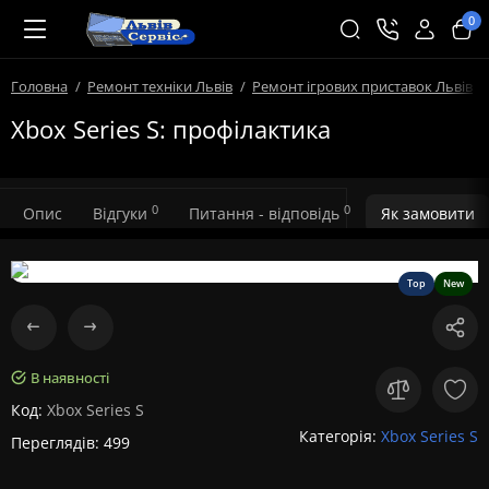
0
Головна
Ремонт техніки Львів
Ремонт ігрових приставок Львів
Xbox Series S: профілактика
0
0
Опис
Відгуки
Питання - відповідь
Як замовити
Top
New
В наявності
Код:
Xbox Series S
Категорія:
Xbox Series S
Переглядів: 499