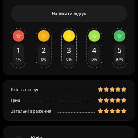
Написати відгук
1
2
3
4
5
1%
0%
0%
0%
97%
Якість послуг
Ціна
Загальні враження
Юлія