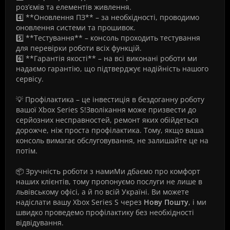
роз’ємів та елементів живлення.
4️⃣ **Оновлення ПЗ** – за необхідності, проводимо
оновлення системи та прошивок.
5️⃣ **Тестування** – консоль проходить тестування
для перевірки роботи всіх функцій.
6️⃣ **Гарантія якості** – на всі виконані роботи ми
надаємо гарантію, що підтверджує надійність нашого
сервісу.
💡 Профілактика – це інвестиція в бездоганну роботу
вашої Xbox Series S!Зволікання може призвести до
серйозних несправностей, ремонт яких обійдеться
дорожче, ніж проста профілактика. Тому, якщо ваша
консоль вимагає обслуговування, не залишайте це на
потім.
📦 Зручність роботи з намиМи дбаємо про комфорт
наших клієнтів, тому пропонуємо послуги не лише в
львівському офісі, а й по всій Україні. Ви можете
надіслати вашу Xbox Series S через
Нову Пошту
, і ми
швидко проведемо профілактику без необхідності
відвідування.