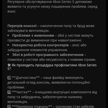
Регулярне обслуговування Xbox Series S допоможе
виявити та усунути низку поширених проблем, серед
яких:
Перегрів консолі
– накопичення пилу та бруд може
заблокувати вентиляцію.
Проблеми з живленням
– збої у системі можуть
призвести до вимкнення при навантаженні.
Некоректна робота контролерів
– знос або
забруднення елементів управління.
Збої в роботі програмного забезпечення
–
помилки у системі або несумісність з новими іграми.
🛠️ Як проходить процедура профілактики Xbox Series
S?
1️⃣ **Діагностика** – наші фахівці виконують
детальний огляд консоль, виявляючи потенційні
проблеми.
2️⃣ **Чистка** – очищаємо внутрішні компоненти від
пилу та забруднень, забезпечуючи належну
вентиляцію.
3️⃣ **Перевірка з'єднань** – оцінюємо стан кабелів,