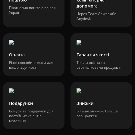
допомога
Працюємо поштою по всій
Україні
Через TeamViewer або
Anydesk
Оплата
Гарантія якості
Різні способи оплати для
Тільки якісна та
вашої зручності
сертифікована продукція
Подарунки
Знижки
Бонуси та подарунки для
Більше знижок, більше
постійних клієнтів
заощаджень!
магазину