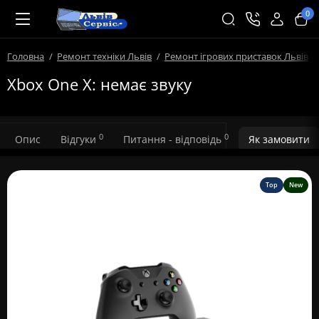
0
Головна
Ремонт техніки Львів
Ремонт ігрових приставок Львів
Xbox One X: немає звуку
0
0
Опис
Відгуки
Питання - відповідь
Як замовити
Top
New