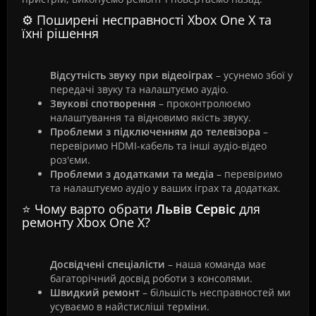
⚙️ Поширені несправності Xbox One X та
їхні рішення
Відсутність звуку при відеоіграх
– усунемо збої у
передачі звуку та налаштуємо аудіо.
Звукові спотворення
– проконтролюємо
налаштування та відновимо якість звуку.
Проблеми з підключенням до телевізора
–
перевіримо HDMI-кабель та інші аудіо-відео
роз'єми.
Проблеми з додатками та медіа
– перевіримо
та налаштуємо аудіо у ваших іграх та додатках.
⭐ Чому варто обрати
Львів Сервіс
для
ремонту Xbox One X?
Досвідчені спеціалісти
– наша команда має
багаторічний досвід роботи з консолями.
Швидкий ремонт
– більшість несправностей ми
усуваємо в найстисліші терміни.