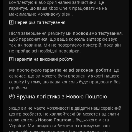
комплектуючі або оригінальні запчастини. Це
гарантує, що ваша Xbox One X працюватиме на
максимально можливому рівні.
4️⃣ Перевірка та тестування
Після завершення ремонту ми
проводимо тестування
,
щоб переконатися, що ваша консоль відтворює звук
так, як повинна. Ми не повертаємо пристрій, поки він
не пройде всі необхідні перевірки.
5️⃣ Гарантія на виконані роботи
Ми пропонуємо
гарантію на всі виконані роботи
. Це
означає, що ви можете бути впевнені у якості нашого
сервісу і у тому, що ваша консоль буде працювати без
проблем.
📦 Зручна логістика з Новою Поштою
Якщо ви не маєте можливості відвідати наш сервісний
центр особисто, не хвилюйтеся! Ви можете надіслати
свою консоль
Новою Поштою
з будь-якого міста
України. Ми швидко та безпечно отримуємо ваш
пристрій, виконуємо ремонт і повертаємо назад.