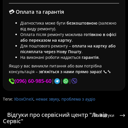
💳 Оплата та гарантія
Діагностика може бути
безкоштовною
(залежно
від виду ремонту).
Оплата після ремонту можлива
готівкою в офісі
або переказом на картку
.
Для поштового ремонту –
оплата на картку або
післяплата через Нову Пошту
.
На виконані роботи надається
гарантія
.
Якщо у вас виникли питання або вам потрібна
консультація –
зв’яжіться з нами прямо зараз!
📞🔧
(096) 60-985-60
|
|
|
Теги:
XboxOneX
,
немає звуку
,
проблема з аудіо
Відгуки про сервісний центр "Львів
Всі відгуки
Сервіс"