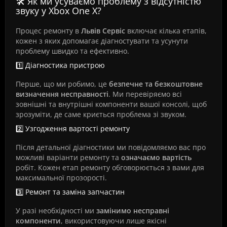
🛠️ Як ми усуваємо проблему з відсутністю
звуку у Xbox One X?
Процес ремонту в
Львів Сервіс
включає кілька етапів,
кожен з яких допомагає діагностувати та усунути
проблему швидко та ефективно.
1️⃣ Діагностика пристрою
Перше, що ми робимо, це
безпечне та безкоштовне
визначення несправності
. Ми перевіряємо всі
зовнішні та внутрішні компоненти вашої консолі, щоб
зрозуміти, де саме криється проблема зі звуком.
2️⃣ Узгодження вартості ремонту
Після детальної діагностики ми повідомляємо вас про
можливі варіанти ремонту та
означаємо вартість
робіт. Кожен етап ремонту обговорюється з вами для
максимальної прозорості.
3️⃣ Ремонт та заміна запчастин
У разі необхідності ми
замінимо несправні
компоненти
, використовуючи лише якісні