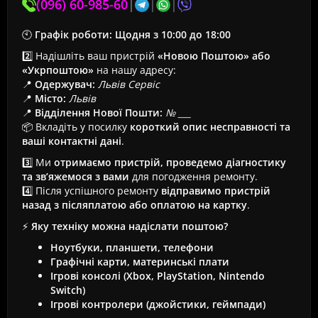
(096) 60-985-60
|
|
|
🕙
Графік роботи:
Щодня з 10:00 до 18:00
2️⃣ Надішліть ваш пристрій
«Новою Поштою» або
«Укрпоштою»
на нашу адресу:
📍
Одержувач:
Львів Сервіс
📍
Місто:
Львів
📍
Відділення Нової Пошти:
№ ___
📦 Вкладіть у посилку
короткий опис несправності та
ваші контактні дані
.
3️⃣ Ми
отримаємо пристрій, проведемо діагностику
та зв’яжемося з вами
для погодження ремонту.
4️⃣ Після успішного ремонту
відправимо пристрій
назад з післяплатою або оплатою на картку
.
⚡
Яку техніку можна надіслати поштою?
Ноутбуки, планшети, телефони
Графічні карти, материнські плати
Ігрові консолі (Xbox, PlayStation, Nintendo
Switch)
Ігрові контролери (джойстики, геймпади)