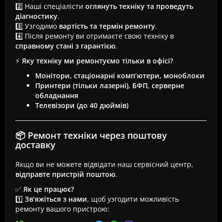
2️⃣ Наші спеціалісти
оглянуть техніку та проведуть
діагностику
.
3️⃣ Узгодимо
вартість та термін ремонту
.
4️⃣ Після ремонту ви отримаєте свою техніку в
справному стані з гарантією
.
⚡
Яку техніку ми ремонтуємо тільки в офісі?
Монітори, стаціонарні комп’ютери, моноблоки
Принтери (тільки лазерні), БФП, серверне
обладнання
Телевізори (до 40 дюймів)
📦 Ремонт техніки через поштову
доставку
Якщо ви не можете відвідати наш сервісний центр,
відправте пристрій поштою
.
✅
Як це працює?
1️⃣
Зв’яжіться з нами
, щоб узгодити можливість
ремонту вашого пристрою: