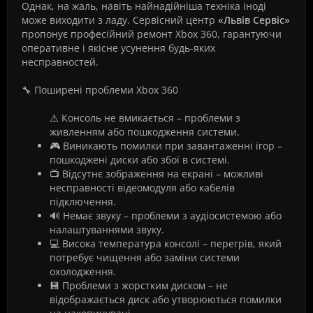
Однак, на жаль, навіть найнадійніша техніка іноді
може виходити з ладу. Сервісний центр
«Львів Сервіс»
пропонує професійний ремонт Xbox 360, гарантуючи
оперативне і якісне усунення будь-яких
несправностей.
🔧 Поширені проблеми Xbox 360
⚠️ Консоль не вмикається – проблеми з
живленням або пошкодження системи.
🎮 Виникають помилки при завантаженні ігор –
пошкоджені диски або збої в системі.
📺 Відсутнє зображення на екрані – можливі
несправності відеомодуля або кабелів
підключення.
🔊 Немає звуку – проблеми з аудіосистемою або
налаштуваннями звуку.
💻 Висока температура консолі – перегрів, який
потребує чищення або заміни системи
охолодження.
💾 Проблеми з жорстким диском – не
відображається диск або утворюються помилки