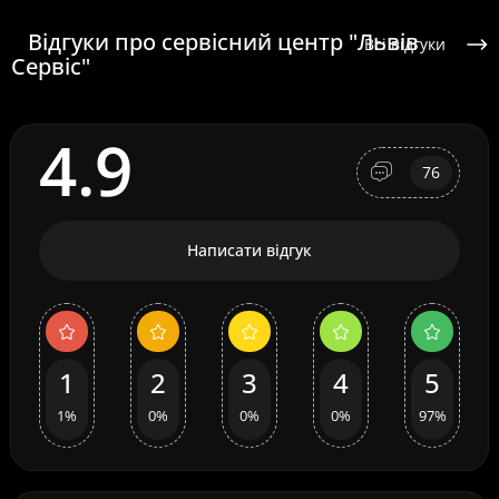
Відгуки про сервісний центр "Львів
Всі відгуки
Сервіс"
4.9
76
Написати відгук
1
2
3
4
5
1%
0%
0%
0%
97%