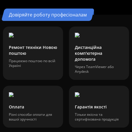
Довіряйте роботу професіоналам
Ремонт техніки Новою
Дистанційна
поштою
комп'ютерна
допомога
Працюємо поштою по всій
Україні
Через TeamViewer або
Anydesk
Оплата
Гарантія якості
Різні способи оплати для
Тільки якісна та
вашої зручності
сертифікована продукція