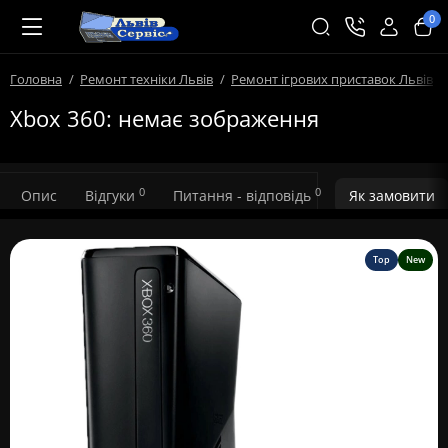
0
Головна
Ремонт техніки Львів
Ремонт ігрових приставок Львів
Xbox 360: немає зображення
0
0
Опис
Відгуки
Питання - відповідь
Як замовити
Top
New