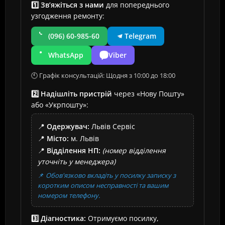
1️⃣ Зв’яжіться з нами
для попереднього
узгодження ремонту:
(096) 60-985-60
Telegram
WhatsApp
Viber
🕙 Графік консультацій: Щодня з 10:00 до 18:00
2️⃣ Надішліть пристрій
через «Нову Пошту»
або «Укрпошту»:
📍
Одержувач:
Львів Сервіс
📍
Місто:
м. Львів
📍
Відділення НП:
(номер відділення
уточніть у менеджера)
📌
Обов'язково вкладіть у посилку записку з
коротким описом несправності та вашим
номером телефону.
3️⃣ Діагностика:
Отримуємо посилку,