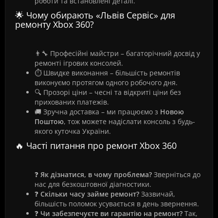
роботи та встановлені деталі.
🌟 Чому обирають «Львів Сервіс» для
ремонту Xbox 360?
👨‍🔧 Професійні майстри – багаторічний досвід у
ремонті ігрових консолей.
⏱️ Швидке виконання – більшість ремонтів
виконуємо протягом одного робочого дня.
🔍 Прозорі ціни – чесні та відкриті ціни без
прихованих платежів.
🚚 Зручна доставка – ми працюємо з
Новою
Поштою
, тож можете надіслати консоль з будь-
якого куточка України.
🔥 Часті питання про ремонт Xbox 360
❓
Як дізнатися, в чому проблема?
Зверніться до
нас для безкоштовної діагностики.
❓
Скільки часу займе ремонт?
Зазвичай,
більшість поломок усувається в день звернення.
❓
Чи забезпечуєте ви гарантiю на ремонт?
Так,