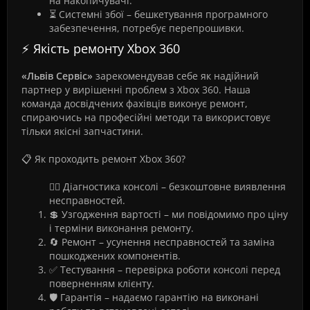
на накопичувачі.
⏳ Системні збої – бешкетування програмного
забезпечення, потребує перепрошивки.
⚡ Якість ремонту Xbox 360
«Львів Сервіс»
зарекомендував себе як надійний
партнер у вирішенні проблем з Xbox 360. Наша
команда досвідчених фахівців виконує ремонт,
спираючись на професійні методи та використовує
тільки якісні запчастини.
📋 Як проходить ремонт Xbox 360?
🕵️‍♂️ Діагностика консолі – безкоштовне виявлення
несправностей.
💲 Узгодження вартості – ми повідомимо про ціну
і терміни виконання ремонту.
🔄 Ремонт – усунення несправностей та заміна
пошкоджених компонентів.
✅ Тестування – перевірка роботи консолі перед
поверненням клієнту.
🛡️ Гарантія – надаємо гарантію на виконані