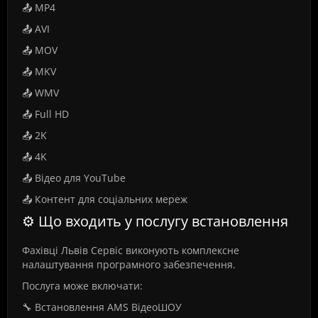
📤 MP4
📤 AVI
📤 MOV
📤 MKV
📤 WMV
📤 Full HD
📤 2K
📤 4K
📤 Відео для YouTube
📤 Контент для соціальних мереж
⚙️ Що входить у послугу встановлення
Фахівці Львів Сервіс виконують комплексне
налаштування програмного забезпечення.
Послуга може включати:
🔧 Встановлення AMS ВідеоШОУ