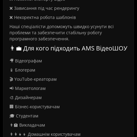
❌ Зависання під час рендерингу
❌ Некоректна робота шаблонів
Наші спеціалісти допоможуть швидко усунути всі
проблеми та забезпечити стабільну роботу
програмного забезпечення.
👨‍💼 Для кого підходить AMS ВідеоШОУ
🎥 Відеографам
📱 Блогерам
🎬 YouTube-креаторам
📢 Маркетологам
🎨 Дизайнерам
🏢 Бізнес-користувачам
🎓 Студентам
👨‍🏫 Викладачам
👨‍👩‍👧‍👦 Домашнім користувачам