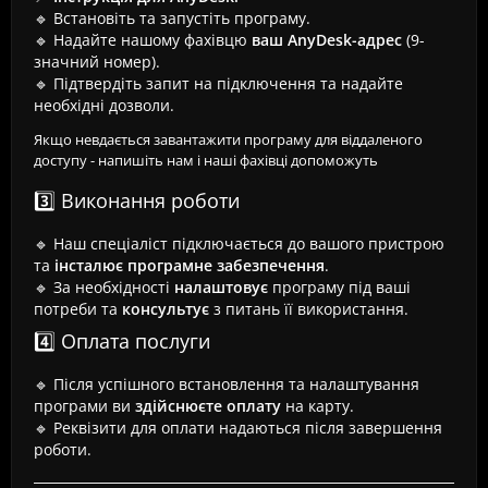
🔹 Встановіть та запустіть програму.
🔹 Надайте нашому фахівцю
ваш AnyDesk-адрес
(9-
значний номер).
🔹 Підтвердіть запит на підключення та надайте
необхідні дозволи.
Якщо невдається завантажити програму для віддаленого
доступу - напишіть нам і наші фахівці допоможуть
3️⃣ Виконання роботи
🔹 Наш спеціаліст підключається до вашого пристрою
та
інсталює програмне забезпечення
.
🔹 За необхідності
налаштовує
програму під ваші
потреби та
консультує
з питань її використання.
4️⃣ Оплата послуги
🔹 Після успішного встановлення та налаштування
програми ви
здійснюєте оплату
на карту.
🔹 Реквізити для оплати надаються після завершення
роботи.