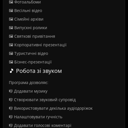
🖼️ Фотоальбоми
🖼️ Весільні відео
🖼️ Сімейні архіви
🖼️ Випускні ролики
🖼️ Святкові привітання
🖼️ Корпоративні презентації
🖼️ Туристичні відео
🖼️ Бізнес-презентації
🎵 Робота зі звуком
Програма дозволяє:
🎼 Додавати музику
🎼 Створювати звуковий супровід
🎼 Використовувати декілька аудіодоріжок
🎼 Налаштовувати гучність
🎼 Додавати голосові коментарі