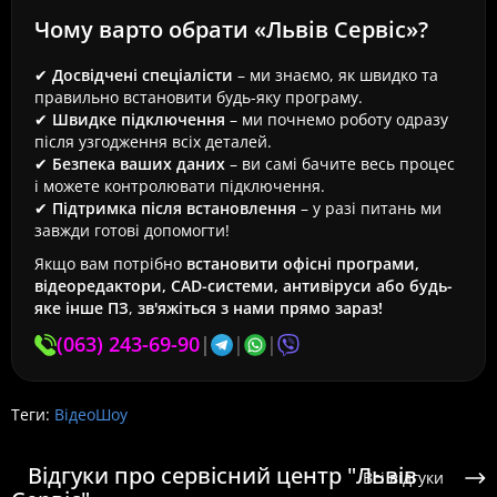
Чому варто обрати «Львів Сервіс»?
✔
Досвідчені спеціалісти
– ми знаємо, як швидко та
правильно встановити будь-яку програму.
✔
Швидке підключення
– ми почнемо роботу одразу
після узгодження всіх деталей.
✔
Безпека ваших даних
– ви самі бачите весь процес
і можете контролювати підключення.
✔
Підтримка після встановлення
– у разі питань ми
завжди готові допомогти!
Якщо вам потрібно
встановити офісні програми,
відеоредактори, CAD-системи, антивіруси або будь-
яке інше ПЗ
,
зв'яжіться з нами прямо зараз!
(063) 243-69-90
|
|
|
Теги:
ВідеоШоу
Відгуки про сервісний центр "Львів
Всі відгуки