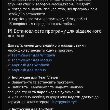
зручний спосіб (телефон, месенджери, Telegram).
🔹 Узгодьте з нашим спеціалістом, які програми вам
необхідно встановити.
🔹 Вартість послуги залежить від обсягу робіт і
обговорюється перед початком роботи.
2️⃣ Встановлюєте програму для віддаленого
доступу
Для здійснення дистанційного налаштування
необхідно встановити одну з програм:
✅
TeamViewer для Windows
✅
TeamViewer для MacOS
✅
AnyDesk для Windows
✅
AnyDesk для MacOS
📌
Інструкція для TeamViewer:
🔹 Завантажте та встановіть програму.
🔹 Запустіть TeamViewer та надайте нашому
спеціалісту
ID та пароль
для підключення.
🔹 Для MacOS необхідно додатково
надати доступ
до
керування комп’ютером –
інструкція тут
.
📌
Інструкція для AnyDesk: