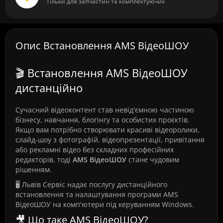
Тільки для запчастин та комплектуючих
Опис Встановлення AMS ВідеоШОУ
🎬 Встановлення AMS ВідеоШОУ
дистанційно
Сучасний відеоконтент став невід'ємною частиною
бізнесу, навчання, блогінгу та особистих проєктів.
Якщо вам потрібно створювати красиві відеоролики,
слайд-шоу з фотографій, відеопрезентації, привітання
або рекламні відео без складних професійних
редакторів, тоді
AMS ВідеоШОУ
стане чудовим
рішенням.
🖥️ Львів Сервіс надає послугу дистанційного
встановлення та налаштування програми AMS
ВідеоШОУ на комп'ютери під керуванням Windows.
🎥 Що таке AMS ВідеоШОУ?