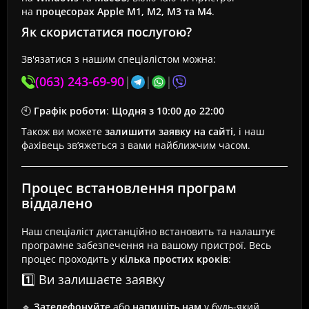
на
процесорах Apple M1, M2, M3 та M4
.
Як скористатися послугою?
Зв'язатися з нашим спеціалістом можна:
(063) 243-69-90
|
|
|
🕙
Графік роботи
:
Щодня з 10:00 до 22:00
Також ви можете
залишити заявку на сайті
, і наш
фахівець зв’яжеться з вами найближчим часом.
Процес встановлення програм
віддалено
Наш спеціаліст дистанційно встановить та налаштує
програмне забезпечення на вашому пристрої. Весь
процес проходить у
кілька простих кроків
:
1️⃣ Ви залишаєте заявку
🔹
Зателефонуйте
або
напишіть нам
у будь-який