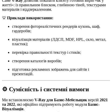
Саме
V-Ray
дозволяє показати клієнту готовий виріб «як у
житті»: із правильним блиском, глибиною тіней, текстурами
матеріалів і віддзеркаленням.
💡
Приклади використання:
створення фотореалістичних рендерів кухонь, шаф,
гардеробів;
візуалізація матеріалів (ЛДСП, MDF, HPL, скло, метал,
пластик);
перевірка правильності текстур і стиків;
створення каталогів виробів;
підготовка рекламних зображень для сайтів і
презентацій.
⚙️ Сумісність і системні вимоги
Ми встановлюємо
V-Ray для Базис-Мебельщик
версій
2021
та 2022
, які офіційно підтримують роботу модуля
Базис-
Візуалізація
.