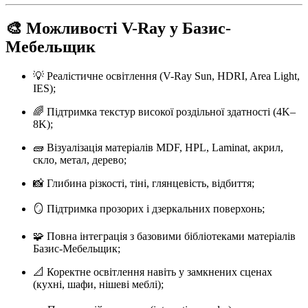
🎨 Можливості V-Ray у Базис-
Мебельщик
💡 Реалістичне освітлення (V-Ray Sun, HDRI, Area Light,
IES);
🌈 Підтримка текстур високої роздільної здатності (4K–
8K);
🧱 Візуалізація матеріалів MDF, HPL, Laminat, акрил,
скло, метал, дерево;
📸 Глибина різкості, тіні, глянцевість, відбиття;
🪞 Підтримка прозорих і дзеркальних поверхонь;
🧩 Повна інтеграція з базовими бібліотеками матеріалів
Базис-Мебельщик;
📐 Коректне освітлення навіть у замкнених сценах
(кухні, шафи, нішеві меблі);