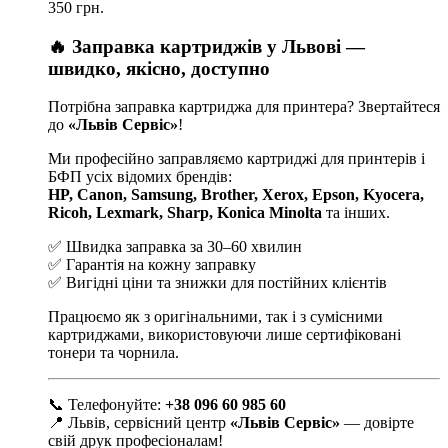
350 грн.
🔥 Заправка картриджів у Львові —
швидко, якісно, доступно
Потрібна заправка картриджа для принтера? Звертайтеся
до
«Львів Сервіс»
!
Ми професійно заправляємо картриджі для принтерів і
БФП усіх відомих брендів:
HP, Canon, Samsung, Brother, Xerox, Epson, Kyocera,
Ricoh, Lexmark, Sharp, Konica Minolta
та інших.
✅ Швидка заправка за 30–60 хвилин
✅ Гарантія на кожну заправку
✅ Вигідні ціни та знижки для постійних клієнтів
Працюємо як з оригінальними, так і з сумісними
картриджами, використовуючи лише сертифіковані
тонери та чорнила.
📞 Телефонуйте:
+38 096 60 985 60
📍 Львів, сервісний центр
«Львів Сервіс»
— довірте
свій друк професіоналам!