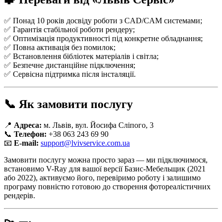
✅ Понад 10 років досвіду роботи з CAD/CAM системами;
✅ Гарантія стабільної роботи рендеру;
✅ Оптимізація продуктивності під конкретне обладнання;
✅ Повна активація без помилок;
✅ Встановлення бібліотек матеріалів і світла;
✅ Безпечне дистанційне підключення;
✅ Сервісна підтримка після інсталяції.
📞 Як замовити послугу
📍
Адреса:
м. Львів, вул. Йосифа Сліпого, 3
📞
Телефон:
+38 063 243 69 90
📧
E-mail:
support@lvivservice.com.ua
Замовити послугу можна просто зараз — ми підключимося,
встановимо V-Ray для вашої версії Базис-Мебельщик (2021
або 2022), активуємо його, перевіримо роботу і залишимо
програму повністю готовою до створення фотореалістичних
рендерів.