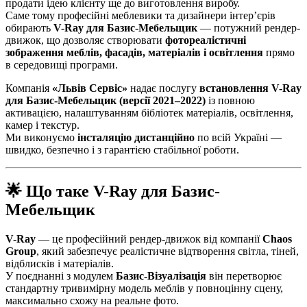
продати ідею клієнту ще до виготовлення виробу.
Саме тому професійні меблевики та дизайнери інтер’єрів
обирають
V-Ray для Базис-Мебельщик
— потужний рендер-
движок, що дозволяє створювати
фотореалістичні
зображення меблів, фасадів, матеріалів і освітлення
прямо
в середовищі програми.
Компанія
«Львів Сервіс»
надає послугу
встановлення V-Ray
для Базис-Мебельщик (версії 2021–2022)
із повною
активацією, налаштуванням бібліотек матеріалів, освітлення,
камер і текстур.
Ми виконуємо
інсталяцію дистанційно
по всій Україні —
швидко, безпечно і з гарантією стабільної роботи.
🌟 Що таке V-Ray для Базис-
Мебельщик
V-Ray
— це професійний рендер-движок від компанії
Chaos
Group
, який забезпечує реалістичне відтворення світла, тіней,
відблисків і матеріалів.
У поєднанні з модулем
Базис-Візуалізація
він перетворює
стандартну тривимірну модель меблів у повноцінну сцену,
максимально схожу на реальне фото.