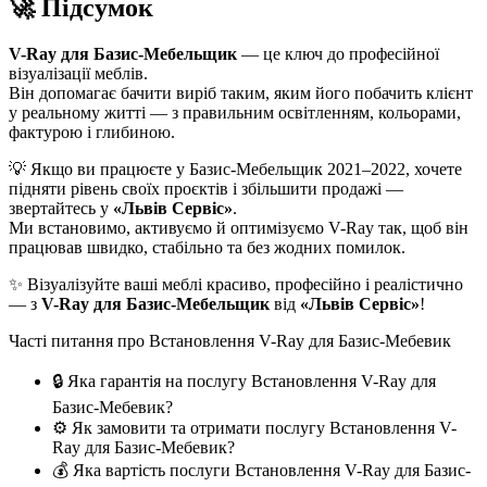
🚀 Підсумок
V-Ray для Базис-Мебельщик
— це ключ до професійної
візуалізації меблів.
Він допомагає бачити виріб таким, яким його побачить клієнт
у реальному житті — з правильним освітленням, кольорами,
фактурою і глибиною.
💡 Якщо ви працюєте у Базис-Мебельщик 2021–2022, хочете
підняти рівень своїх проєктів і збільшити продажі —
звертайтесь у
«Львів Сервіс»
.
Ми встановимо, активуємо й оптимізуємо V-Ray так, щоб він
працював швидко, стабільно та без жодних помилок.
✨ Візуалізуйте ваші меблі красиво, професійно і реалістично
— з
V-Ray для Базис-Мебельщик
від
«Львів Сервіс»
!
Часті питання про Встановлення V-Ray для Базис-Мебевик
🔒 Яка гарантія на послугу Встановлення V-Ray для
Базис-Мебевик?
⚙️ Як замовити та отримати послугу Встановлення V-
Ray для Базис-Мебевик?
💰 Яка вартість послуги Встановлення V-Ray для Базис-