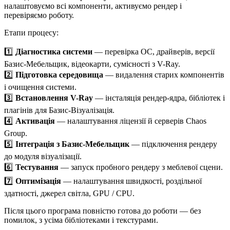
налаштовуємо всі компоненти, активуємо рендер і
перевіряємо роботу.
Етапи процесу:
1️⃣
Діагностика системи
— перевірка ОС, драйверів, версії
Базис-Мебельщик, відеокарти, сумісності з V-Ray.
2️⃣
Підготовка середовища
— видалення старих компонентів
і очищення системи.
3️⃣
Встановлення V-Ray
— інсталяція рендер-ядра, бібліотек і
плагінів для Базис-Візуалізація.
4️⃣
Активація
— налаштування ліцензії й серверів Chaos
Group.
5️⃣
Інтеграція з Базис-Мебельщик
— підключення рендеру
до модуля візуалізації.
6️⃣
Тестування
— запуск пробного рендеру з меблевої сцени.
7️⃣
Оптимізація
— налаштування швидкості, роздільної
здатності, джерел світла, GPU / CPU.
Після цього програма повністю готова до роботи — без
помилок, з усіма бібліотеками і текстурами.