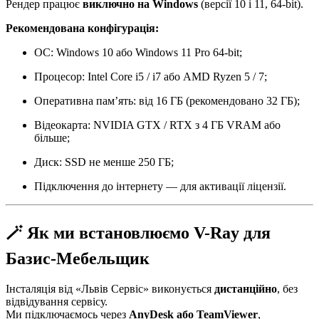
Рендер працює
виключно на Windows
(версії 10 і 11, 64-bit).
Рекомендована конфігурація:
ОС: Windows 10 або Windows 11 Pro 64-bit;
Процесор: Intel Core i5 / i7 або AMD Ryzen 5 / 7;
Оперативна пам’ять: від 16 ГБ (рекомендовано 32 ГБ);
Відеокарта: NVIDIA GTX / RTX з 4 ГБ VRAM або
більше;
Диск: SSD не менше 250 ГБ;
Підключення до інтернету — для активації ліцензії.
🪄 Як ми встановлюємо V-Ray для
Базис-Мебельщик
Інсталяція від «Львів Сервіс» виконується
дистанційно
, без
відвідування сервісу.
Ми підключаємось через
AnyDesk або TeamViewer
,