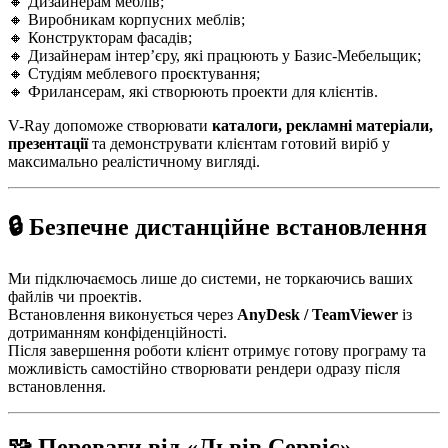
🔸 Дизайнерам меблів;
🔸 Виробникам корпусних меблів;
🔸 Конструкторам фасадів;
🔸 Дизайнерам інтер’єру, які працюють у Базис-Мебельщик;
🔸 Студіям меблевого проєктування;
🔸 Фрилансерам, які створюють проекти для клієнтів.
V-Ray допоможе створювати
каталоги, рекламні матеріали,
презентації
та демонструвати клієнтам готовий виріб у
максимально реалістичному вигляді.
🔒 Безпечне дистанційне встановлення
Ми підключаємось лише до системи, не торкаючись ваших
файлів чи проектів.
Встановлення виконується через
AnyDesk / TeamViewer
із
дотриманням конфіденційності.
Після завершення роботи клієнт отримує готову програму та
можливість самостійно створювати рендери одразу після
встановлення.
🧩 Переваги від «Львів Сервіс»