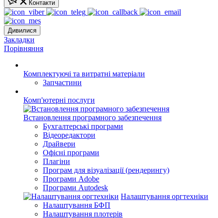
Контакти
Дивилися
Закладки
Порівняння
Комплектуючі та витратні матеріали
Запчастини
Комп'ютерні послуги
Встановлення програмного забезпечення
Бухгалтерські програми
Відеоредактори
Драйвери
Офісні програми
Плагіни
Програм для візуалізації (рендерингу)
Програми Adobe
Програми Autodesk
Налаштування оргтехніки
Налаштування БФП
Налаштування плотерів