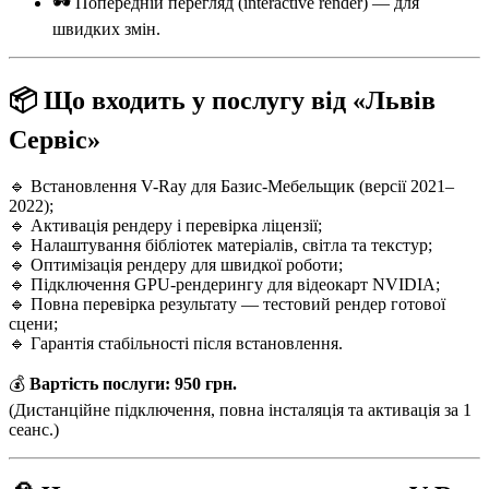
🕶️ Попередній перегляд (interactive render) — для
швидких змін.
📦 Що входить у послугу від «Львів
Сервіс»
🔹 Встановлення V-Ray для Базис-Мебельщик (версії 2021–
2022);
🔹 Активація рендеру і перевірка ліцензії;
🔹 Налаштування бібліотек матеріалів, світла та текстур;
🔹 Оптимізація рендеру для швидкої роботи;
🔹 Підключення GPU-рендерингу для відеокарт NVIDIA;
🔹 Повна перевірка результату — тестовий рендер готової
сцени;
🔹 Гарантія стабільності після встановлення.
💰
Вартість послуги: 950 грн.
(Дистанційне підключення, повна інсталяція та активація за 1
сеанс.)