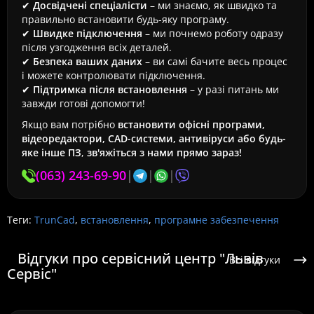
✔
Досвідчені спеціалісти
– ми знаємо, як швидко та
правильно встановити будь-яку програму.
✔
Швидке підключення
– ми почнемо роботу одразу
після узгодження всіх деталей.
✔
Безпека ваших даних
– ви самі бачите весь процес
і можете контролювати підключення.
✔
Підтримка після встановлення
– у разі питань ми
завжди готові допомогти!
Якщо вам потрібно
встановити офісні програми,
відеоредактори, CAD-системи, антивіруси або будь-
яке інше ПЗ
,
зв'яжіться з нами прямо зараз!
(063) 243-69-90
|
|
|
Теги:
TrunCad
,
встановлення
,
програмне забезпечення
Відгуки про сервісний центр "Львів
Всі відгуки
Сервіс"