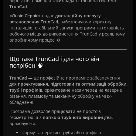
верстатів. Саме для таких задач створена система
TrunCad
.
«Львів Сервіс»
надає
дистанційну послугу
встановлення TrunCad
, забезпечуючи коректну
інсталяцію, стабільний запуск програми та готовність
робочого місця до використання TrunCad у реальному
виробничому процесі ⚙️
Що таке TrunCad і для чого він
потрібен 🧠
TrunCad
— це професійне програмне забезпечення
для
проєктування, підготовки та оптимізації обробки
труб і профілів
, орієнтоване насамперед на лазерне
різання, плазмову та механічну обробку на ЧПУ-
обладнанні.
Програма дозволяє працювати не просто з
геометрією, а з
логікою трубного виробництва
,
враховуючи:
форму та перетин труби або профілю