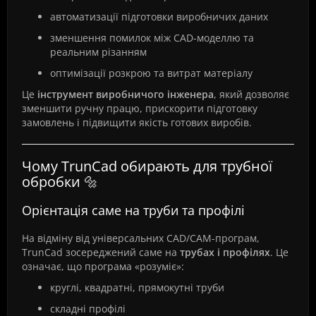
автоматизації підготовки виробничих даних
зменшення помилок між CAD-моделлю та
реальним різанням
оптимізації розкрою та витрат матеріалу
Це
інструмент виробничого інженера
, який дозволяє
зменшити ручну працю, прискорити підготовку
замовлень і підвищити якість готових виробів.
Чому TrunCad обирають для трубної
обробки 🔩
Орієнтація саме на труби та профілі
На відміну від універсальних CAD/CAM-програм,
TrunCad зосереджений саме на
трубах і профілях
. Це
означає, що програма «розуміє»:
круглі, квадратні, прямокутні труби
складні профілі