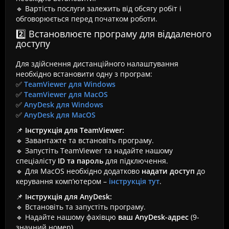
🔹 Вартість послуги залежить від обсягу робіт і
обговорюється перед початком роботи.
2️⃣ Встановлюєте програму для віддаленого
доступу
Для здійснення дистанційного налаштування
необхідно встановити одну з програм:
✅
TeamViewer для Windows
✅
TeamViewer для MacOS
✅
AnyDesk для Windows
✅
AnyDesk для MacOS
📌
Інструкція для TeamViewer:
🔹 Завантажте та встановіть програму.
🔹 Запустіть TeamViewer та надайте нашому
спеціалісту
ID та пароль
для підключення.
🔹 Для MacOS необхідно додатково
надати доступ
до
керування комп’ютером –
інструкція тут
.
📌
Інструкція для AnyDesk:
🔹 Встановіть та запустіть програму.
🔹 Надайте нашому фахівцю
ваш AnyDesk-адрес
(9-
значний номер).