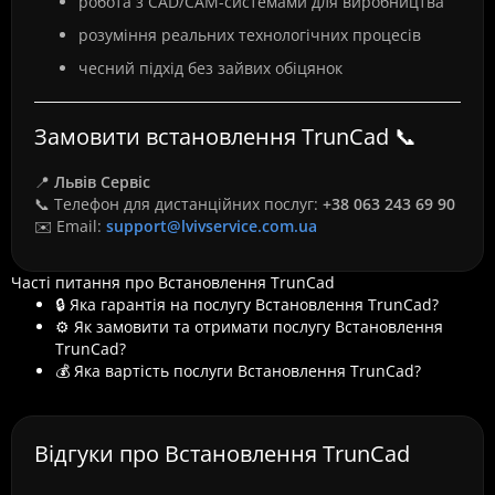
робота з CAD/CAM-системами для виробництва
розуміння реальних технологічних процесів
чесний підхід без зайвих обіцянок
Замовити встановлення TrunCad 📞
📍
Львів Сервіс
📞 Телефон для дистанційних послуг:
+38 063 243 69 90
✉️ Email:
support@lvivservice.com.ua
Часті питання про Встановлення TrunCad
🔒 Яка гарантія на послугу Встановлення TrunCad?
⚙️ Як замовити та отримати послугу Встановлення
TrunCad?
💰 Яка вартість послуги Встановлення TrunCad?
Відгуки про Встановлення TrunCad