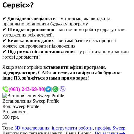
Сервіс»?
✔
Досвідчені спеціалісти
– ми знаємо, як швидко та
правильно встановити будь-яку програму.
✔
Швидке підключення
– ми почнемо роботу одразу після
узгодження всіх деталей.
✔
Безпека ваших даних
– ви самі бачите весь процес і
можете контролювати підключення.
✔
Підтримка після встановлення
– у разі питань ми завжди
готові допомогти!
Якщо вам потрібно
встановити офісні програми,
відеоредактори, CAD-системи, антивіруси або будь-яке
інше ПЗ
,
зв'яжіться з нами прямо зараз!
(063) 243-69-90
|
|
|
Встановлення Sweep Profile
Код: Sweep Profile
В наявності
350 грн.
Теги:
3D моделювання
,
інструменти роботи
,
профіль Sweep
Відгуки про сервісний центр "Львів Сервіс"
Всі відгуки