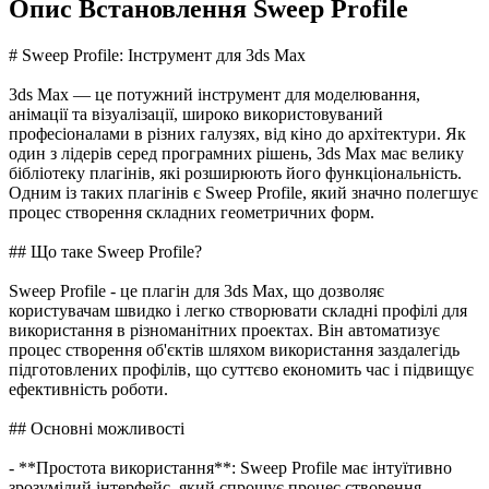
Опис Встановлення Sweep Profile
# Sweep Profile: Інструмент для 3ds Max
3ds Max — це потужний інструмент для моделювання,
анімації та візуалізації, широко використовуваний
професіоналами в різних галузях, від кіно до архітектури. Як
один з лідерів серед програмних рішень, 3ds Max має велику
бібліотеку плагінів, які розширюють його функціональність.
Одним із таких плагінів є Sweep Profile, який значно полегшує
процес створення складних геометричних форм.
## Що таке Sweep Profile?
Sweep Profile - це плагін для 3ds Max, що дозволяє
користувачам швидко і легко створювати складні профілі для
використання в різноманітних проектах. Він автоматизує
процес створення об'єктів шляхом використання заздалегідь
підготовлених профілів, що суттєво економить час і підвищує
ефективність роботи.
## Основні можливості
- **Простота використання**: Sweep Profile має інтуїтивно
зрозумілий інтерфейс, який спрощує процес створення