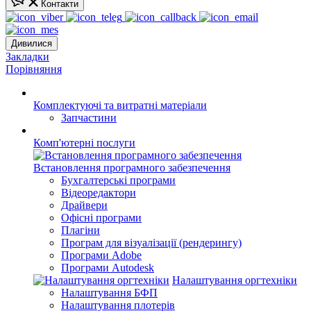
Контакти
Дивилися
Закладки
Порівняння
Комплектуючі та витратні матеріали
Запчастини
Комп'ютерні послуги
Встановлення програмного забезпечення
Бухгалтерські програми
Відеоредактори
Драйвери
Офісні програми
Плагіни
Програм для візуалізації (рендерингу)
Програми Adobe
Програми Autodesk
Налаштування оргтехніки
Налаштування БФП
Налаштування плотерів