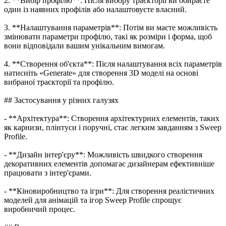
2. **Вибір профілю**: Після вибору траєкторії ви обираєте
один із наявних профілів або налаштовуєте власний.
3. **Налаштування параметрів**: Потім ви маєте можливість
змінювати параметри профілю, такі як розміри і форма, щоб
вони відповідали вашим унікальним вимогам.
4. **Створення об'єкта**: Після налаштування всіх параметрів
натисніть «Generate» для створення 3D моделі на основі
вибраної траєкторії та профілю.
## Застосування у різних галузях
- **Архітектура**: Створення архітектурних елементів, таких
як карнизи, плінтуси і поручні, стає легким завданням з Sweep
Profile.
- **Дизайн інтер'єру**: Можливість швидкого створення
декоративних елементів допомагає дизайнерам ефективніше
працювати з інтер'єрами.
- **Кіновиробництво та ігри**: Для створення реалістичних
моделей для анімацій та ігор Sweep Profile спрощує
виробничий процес.