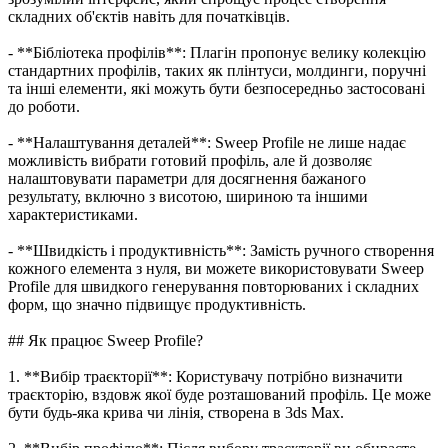
складних об'єктів навіть для початківців.
- **Бібліотека профілів**: Плагін пропонує велику колекцію
стандартних профілів, таких як плінтуси, молдинги, поручні
та інші елементи, які можуть бути безпосередньо застосовані
до роботи.
- **Налаштування деталей**: Sweep Profile не лише надає
можливість вибрати готовий профіль, але й дозволяє
налаштовувати параметри для досягнення бажаного
результату, включно з висотою, шириною та іншими
характеристиками.
- **Швидкість і продуктивність**: Замість ручного створення
кожного елемента з нуля, ви можете використовувати Sweep
Profile для швидкого генерування повторюваних і складних
форм, що значно підвищує продуктивність.
## Як працює Sweep Profile?
1. **Вибір траєкторії**: Користувачу потрібно визначити
траєкторію, вздовж якої буде розташований профіль. Це може
бути будь-яка крива чи лінія, створена в 3ds Max.