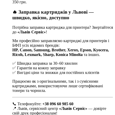
350 грн.
🔥 Заправка картриджів у Львові —
швидко, якісно, доступно
Потрібна заправка картриджа для принтера? Звертайтеся
до
«Львів Сервіс»
!
Ми професійно заправляємо картриджі для принтерів і
БФП усіх відомих брендів:
HP, Canon, Samsung, Brother, Xerox, Epson, Kyocera,
Ricoh, Lexmark, Sharp, Konica Minolta
та інших.
✅ Швидка заправка за 30–60 хвилин
✅ Гарантія на кожну заправку
✅ Вигідні ціни та знижки для постійних клієнтів
Працюємо як з оригінальними, так і з сумісними
картриджами, використовуючи лише сертифіковані
тонери та чорнила.
📞 Телефонуйте:
+38 096 60 985 60
📍 Львів, сервісний центр
«Львів Сервіс»
— довірте
свій друк професіоналам!