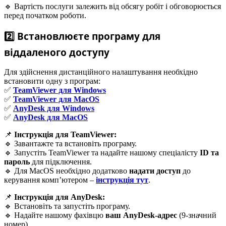
🔹 Вартість послуги залежить від обсягу робіт і обговорюється
перед початком роботи.
2️⃣ Встановлюєте програму для
віддаленого доступу
Для здійснення дистанційного налаштування необхідно
встановити одну з програм:
✅
TeamViewer для Windows
✅
TeamViewer для MacOS
✅
AnyDesk для Windows
✅
AnyDesk для MacOS
📌
Інструкція для TeamViewer:
🔹 Завантажте та встановіть програму.
🔹 Запустіть TeamViewer та надайте нашому спеціалісту
ID та
пароль
для підключення.
🔹 Для MacOS необхідно додатково
надати доступ
до
керування комп’ютером –
інструкція тут
.
📌
Інструкція для AnyDesk:
🔹 Встановіть та запустіть програму.
🔹 Надайте нашому фахівцю
ваш AnyDesk-адрес
(9-значний
номер).