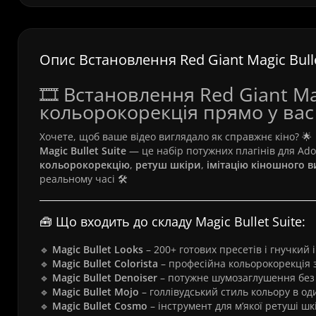
Опис Встановлення Red Giant Magic Bulle
🎞️ Встановлення Red Giant Ma
кольорокорекція прямо у вас
Хочете, щоб ваше відео виглядало як справжнє кіно? 🌟
Magic Bullet Suite
— це набір потужних плагінів для Adob
кольорокорекцію
,
ретуш шкіри
,
імітацію кіношного в
реальному часі 🛠️
🧰 Що входить до складу Magic Bullet Suite:
🔹
Magic Bullet Looks
– 200+ готових пресетів і гнучкий
🔹
Magic Bullet Colorista
– професійна кольорокорекція 
🔹
Magic Bullet Denoiser
– потужне шумозаглушення без 
🔹
Magic Bullet Mojo
– голлівудський стиль кольору в оди
🔹
Magic Bullet Cosmo
– інструмент для м’якої ретуші шк