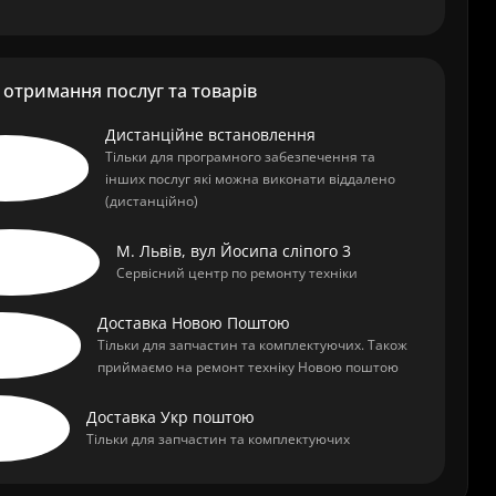
отримання послуг та товарів
Дистанційне встановлення
Тільки для програмного забезпечення та
інших послуг які можна виконати віддалено
(дистанційно)
М. Львів, вул Йосипа сліпого 3
Сервісний центр по ремонту техніки
Доставка Новою Поштою
Тільки для запчастин та комплектуючих. Також
приймаємо на ремонт техніку Новою поштою
Доставка Укр поштою
Тільки для запчастин та комплектуючих