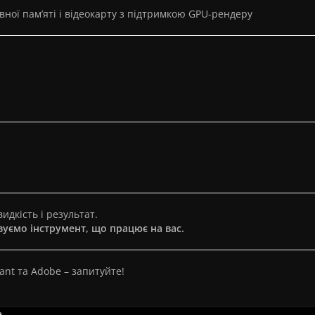
вної пам’яті і відеокарту з підтримкою GPU-рендеру
идкість і результат.
ємо інструмент, що працює на вас.
ant та Adobe – запитуйте!
e