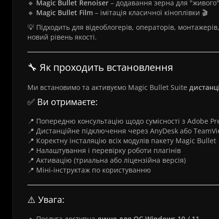
🔹
Magic Bullet Renoiser
– додавання зерна для "живого"
🔹
Magic Bullet Film
– імітація класичної кіноплівки 🎬
💡 Підходить для відеоблогерів, операторів, монтажерів,
новий рівень якості.
🔧 Як проходить встановлення
Ми встановимо та активуємо Magic Bullet Suite
дистанц
✅ Ви отримаєте:
📍 Попередню консультацію щодо сумісності з Adobe Prem
📍 Дистанційне підключення через AnyDesk або TeamVi
📍 Коректну інсталяцію всіх модулів пакету Magic Bullet
📍 Налаштування і перевірку роботи плагінів
📍 Активацію (триальна або ліцензійна версія)
📍 Міні-інструктаж по користуванню
⚠️ Увага:
🔸 Послуга доступна
лише для ОС Windows 10 / 11