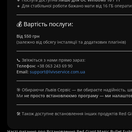
🔸 Для стабільної роботи бажано мати від 16 ГБ операти
💰 Вартість послуги:
Від 550 грн
(залежно від обсягу інсталяції та додаткових плагінів)
📞 Зв’яжіться з нами прямо зараз:
Телефон:
+38 063 243 69 90
Email:
support@lvivservice.com.ua
🎯 Обираючи Львів Сервіс — ви обираєте надійність, шв
Ми
не просто встановлюємо програму — ми налаштову
🛠 Також доступне встановлення інших продуктів Red Gi
Часті питання про Встановлення Red Giant Magic Bullet Suit