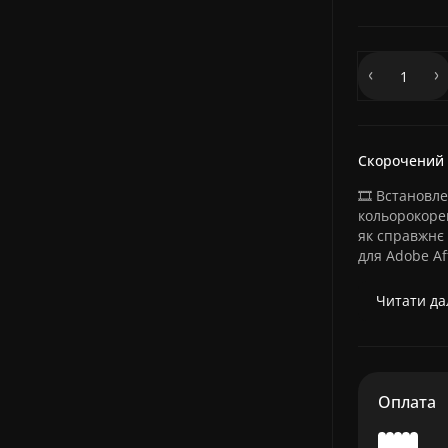
Скорочений
🎞️ Встановл
кольорокорек
як справжнє 
для Adobe Afte
Читати дал
Оплата