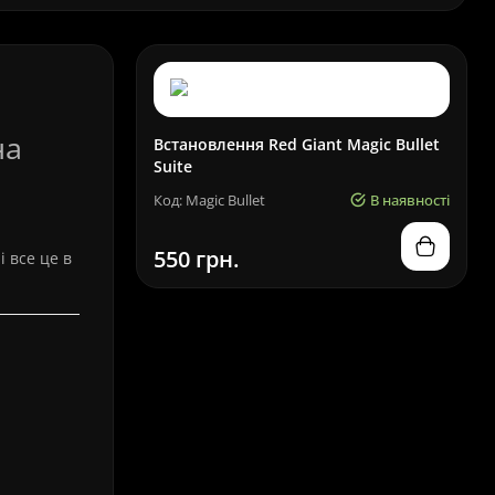
на
Встановлення Red Giant Magic Bullet
Suite
Код: Magic Bullet
В наявності
550 грн.
і все це в