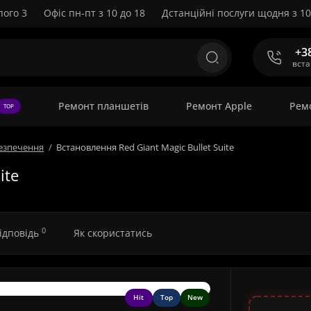
пого 3
Офіс пн-пт з 10 до 18
Дстанційні послуги щодня з 10
+3
вст
Ремонт планшетів
Ремонт Apple
Рем
TOP
езпечення
Встановлення Red Giant Magic Bullet Suite
ite
0
відповідь
Як скористатись
Hit
Top
New