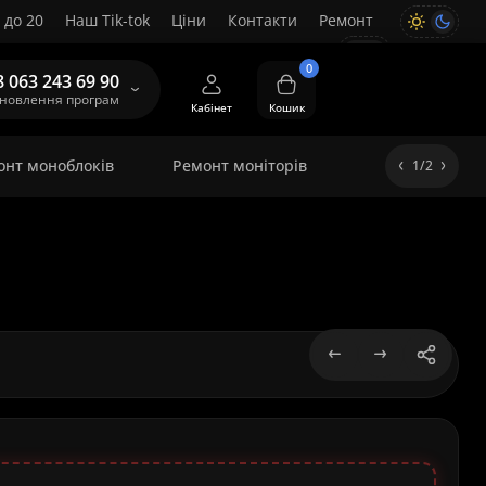
 до 20
Наш Tik-tok
Ціни
Контакти
Ремонт
UA
0
8 063 243 69 90
ановлення програм
Кабінет
Кошик
онт моноблоків
Ремонт моніторів
1/2