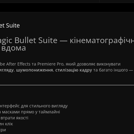
t Suite
gic Bullet Suite — кінематографіч
 вдома
e After Effects та Premiere Pro, який дозволяє виконувати
игляду
,
шумопониження
,
стилізацію кадру
та багато іншого — 
 інтерфейс для стильного вигляду
з масками прямо у таймлайні
втрати якості
н клік
іри