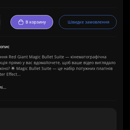
В корзину
Швидке замовлення
 опис
ення Red Giant Magic Bullet Suite — кінематографічна
ція прямо у вас вдомаХочете, щоб ваше відео виглядало
кіно? 🌟 Magic Bullet Suite — це набір потужних плагінів
r Effect...
і...