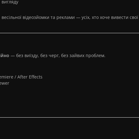
 вигляду
 весільної відеозйомки та реклами — усіх, хто хоче вивести свої
ійно
— без виїзду, без черг, без зайвих проблем.
iere / After Effects
ewer