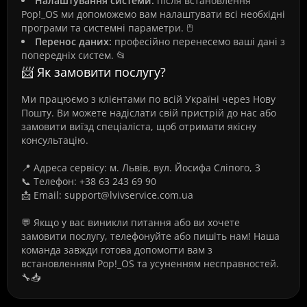
Налаштування системи:
після встановлення
Pop!_OS ми допоможемо вам налаштувати всі необхідні
програми та системні параметри. 🖱️
Перенос даних:
професійно перенесемо ваші дані з
попередніх систем. 📂
📨 Як замовити послугу?
Ми працюємо з клієнтами по всій Україні через Нову
Пошту. Ви можете надіслати свій пристрій до нас або
замовити виїзд спеціаліста, щоб отримати якісну
консультацію.
📍 Адреса сервісу: м. Львів, вул. Йосифа Сліпого, 3
📞 Телефон: +38 63 243 69 90
📩 Email: support@lvivservice.com.ua
💬 Якщо у вас виникли питання або ви хочете
замовити послугу, телефонуйте або пишіть нам! Наша
команда завжди готова допомогти вам з
встановленням Pop!_OS та усуненням несправностей.
🔧📥