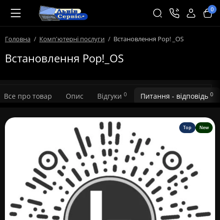
0
Головна
Комп'ютерні послуги
Встановлення Pop! _OS
Встановлення Pop!_OS
0
0
Все про товар
Опис
Відгуки
Питання - відповідь
Top
New