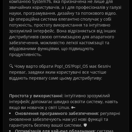
компанією System76, яка призначена не лише для
звичайних користувачів, а і для професіоналів у галузі
науки, програмування, дизайну та потокового відео.
Ця операційна система елегантно сполучає у собі
потужність, простоту використання та інтуїтивно
зрозумілий інтерфейс. Вона відрізняється від інших
дистрибутивів своєю оптимізацією для апаратного
забезпечення, можливістю легкої кастомізації та
вбудованими функціями, що підвищують
продуктивність.
🔍 Чому варто обрати Pop!_OS?Pop!_OS має безліч
переваг, завдяки яким користувачі все частіше
віддають перевагу саме цьому дистрибутиву:
Простота у використанні:
інтуїтивно зрозумілий
інтерфейс допомагає швидко освоїти систему, навіть
якщо ви новачок у світі Linux. 🔑
Оновлення програмного забезпечення:
регулярні
оновлення забезпечують нам усі нові функції та
гарантують безпеку вашої системи. 🛡️
Оптимізація для хай-енд обладнання:
система