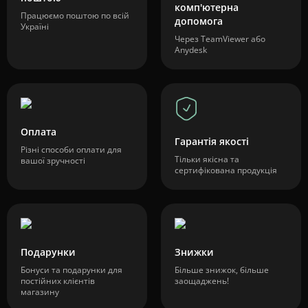
комп'ютерна
Працюємо поштою по всій
допомога
Україні
Через TeamViewer або
Anydesk
Оплата
Гарантія якості
Різні способи оплати для
Тільки якісна та
вашої зручності
сертифікована продукція
Подарунки
Знижки
Бонуси та подарунки для
Більше знижок, більше
постійних клієнтів
заощаджень!
магазину