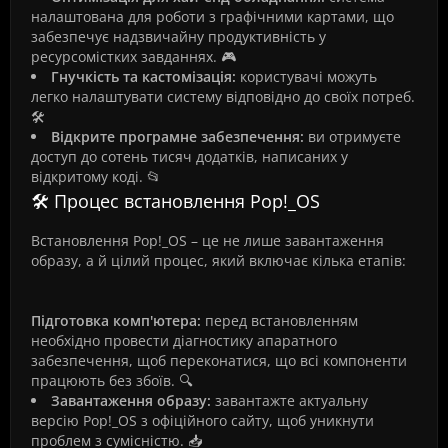
налаштована для роботи з графічними картами, що
забезпечує надзвичайну продуктивність у
ресурсомістких завданнях. 🎮
Гнучкість та кастомізація:
користувачі можуть
легко налаштувати систему відповідно до своїх потреб.
🛠️
Відкрите програмне забезпечення:
ви отримуєте
доступ до сотень тисяч додатків, написаних у
відкритому коді. 📂
🛠️ Процес встановлення Pop!_OS
Встановлення Pop!_OS – це не лише завантаження
образу, а й цілий процес, який включає кілька етапів:
Підготовка комп'ютера:
перед встановленням
необхідно провести діагностику апаратного
забезпечення, щоб переконатися, що всі компоненти
працюють без збоїв. 🔍
Завантаження образу:
завантажте актуальну
версію Pop!_OS з офіційного сайту, щоб уникнути
проблем з сумісністю. 📥