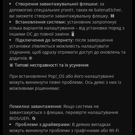
Створення завантажувальної флешки:
за
допомогою спеціальних утиліт, таких як balenaEtcher,
ви зможете створити завантажувальну флешку. 💾
Встановлення системи:
установник запропонує
кілька варіантів налаштування – від установки поряд з
іншими ОС до повної заміни. 🖥️
Підключення до інтернету:
після завершення
установки з’являється можливість налаштувати
з'єднання, щоб одразу отримати доступ до оновлень та
додатків. 🌐
🚨 Типові несправності та їх усунення
При встановленні Pop!_OS або його налаштуванні
можуть виникнути певні проблеми. Ось деякі з них із
можливими рішеннями:
Помилки завантаження:
Якщо система не
завантажується з флешки, перевірте налаштування
BIOS/UEFI. 🔄
Проблеми з драйверами:
В деяких випадках
можуть виникнути проблеми з графічними або Wi-Fi