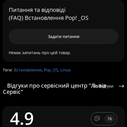
Питання та відповіді
(FAQ) Встановлення Pop! _OS
Задати питання
Немає запитань про цей товар.
Теги:
Встановлення
,
Pop_OS
,
Linux
Відгуки про сервісний центр "Львів
Всі відгуки
Сервіс"
4.9
76