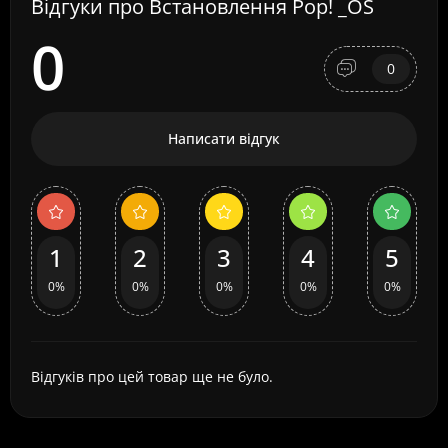
Відгуки про Встановлення Pop! _OS
0
0
Написати відгук
1
2
3
4
5
0%
0%
0%
0%
0%
Відгуків про цей товар ще не було.