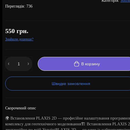
Категорія:
Softw
Переглядів: 736
550 грн.
Знайшли дешевше?
В корзину
Швидке замовлення
Скорочений опис
🌍 Встановлення PLAXIS 2D — професійне налаштування програмно
комплексу для геотехнічного моделювання🏗️ Встановлення PLAXIS 
дистанційно по всій УкраїніPLAXIS 2D — це один із найпопулярніш