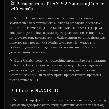
🏗️ Встановлення PLAXIS 2D дистанційно по
всій Україні
PLAXIS 2D — це один із найпопулярніших програмних
комплексів для геотехнічного аналізу та розрахунків методом
скінченних елементів (Finite Element Method, FEM). Програма
використовується інженерами-проектувальниками, геотехніками,
конструкторами, науковцями та будівельними організаціями для
моделювання поведінки ґрунтів, фундаментів, котлованів,
тунелів, підпірних споруд та інших інженерних об'єктів у
двовимірному середовищі.
🔧 Львів Сервіс пропонує професійне дистанційне встановлення
PLAXIS 2D на комп'ютери та робочі станції. Наші спеціалісти
допоможуть підготувати систему до роботи, налаштувати
необхідні компоненти та перевірити працездатність програми
після встановлення.
📌 Що таке PLAXIS 2D
PLAXIS 2D є професійним інженерним середовищем для аналізу
напружено-деформованого стану ґрунтових масивів та взаємодії