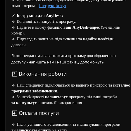
комп’ютером –
інструкція тут
.
📌
Інструкція для AnyDesk:
🔹 Встановіть та запустіть програму.
🔹 Надайте нашому фахівцю
ваш AnyDesk-адрес
(9-значний
номер).
🔹 Підтвердіть запит на підключення та надайте необхідні
дозволи.
Якщо невдається завантажити програму для віддаленого
доступу - напишіть нам і наші фахівці допоможуть
3️⃣ Виконання роботи
🔹 Наш спеціаліст підключається до вашого пристрою та
інсталює
програмне забезпечення
.
🔹 За необхідності
налаштовує
програму під ваші потреби
та
консультує
з питань її використання.
4️⃣ Оплата послуги
🔹 Після успішного встановлення та налаштування програми
ви
здійснюєте оплату
на карту.