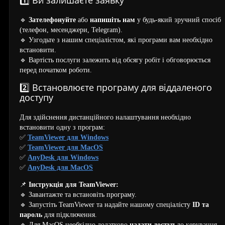
1️⃣ Ви залишаєте заявку
🔹
Зателефонуйте
або
напишіть нам
у будь-який зручний спосіб
(телефон, месенджери, Telegram).
🔹 Узгодьте з нашим спеціалістом, які програми вам необхідно
встановити.
🔹 Вартість послуги залежить від обсягу робіт і обговорюється
перед початком роботи.
2️⃣ Встановлюєте програму для віддаленого
доступу
Для здійснення дистанційного налаштування необхідно
встановити одну з програм:
✅
TeamViewer для Windows
✅
TeamViewer для MacOS
✅
AnyDesk для Windows
✅
AnyDesk для MacOS
📌
Інструкція для TeamViewer:
🔹 Завантажте та встановіть програму.
🔹 Запустіть TeamViewer та надайте нашому спеціалісту
ID та
пароль
для підключення.
🔹 Для MacOS необхідно додатково
надати доступ
до керування