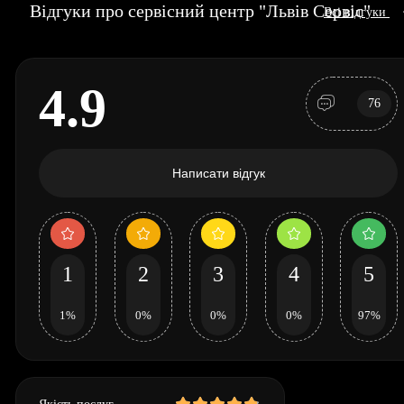
Відгуки про сервісний центр "Львів Сервіс"
Всі відгуки
4.9
76
Написати відгук
1
2
3
4
5
1%
0%
0%
0%
97%