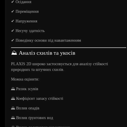
✔ Осідання
✔ Переміщення
✔ Напруження
✔ Несучу здатність
✔ Поведінку основи під навантаженням
⛰️ Аналіз схилів та укосів
PLAXIS 2D широко застосовується для аналізу стійкості
природних та штучних схилів.
Можна оцінити:
🌄 Ризик зсувів
🌄 Коефіцієнт запасу стійкості
🌄 Вплив опадів
🌄 Вплив ґрунтових вод