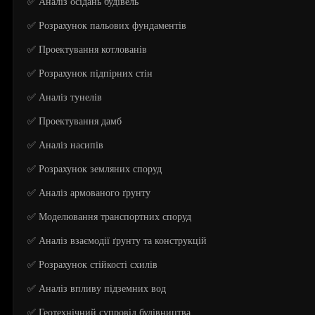
✅ Аналіз осідань будівель
✅ Розрахунок пальових фундаментів
✅ Проектування котлованів
✅ Розрахунок підпірних стін
✅ Аналіз тунелів
✅ Проектування дамб
✅ Аналіз насипів
✅ Розрахунок земляних споруд
✅ Аналіз армованого ґрунту
✅ Моделювання транспортних споруд
✅ Аналіз взаємодії ґрунту та конструкцій
✅ Розрахунок стійкості схилів
✅ Аналіз впливу підземних вод
✅ Геотехнічний супровід будівництва