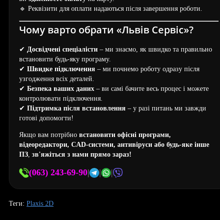
🔹 Реквізити для оплати надаються після завершення роботи.
Чому варто обрати «Львів Сервіс»?
✔
Досвідчені спеціалісти
– ми знаємо, як швидко та правильно
встановити будь-яку програму.
✔
Швидке підключення
– ми почнемо роботу одразу після
узгодження всіх деталей.
✔
Безпека ваших даних
– ви самі бачите весь процес і можете
контролювати підключення.
✔
Підтримка після встановлення
– у разі питань ми завжди
готові допомогти!
Якщо вам потрібно
встановити офісні програми,
відеоредактори, CAD-системи, антивіруси або будь-яке інше
ПЗ
,
зв'яжіться з нами прямо зараз!
(063) 243-69-90
|
|
|
Теги:
Plaxis 2D