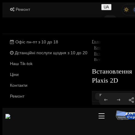
UA
Ремонт
UA
Ремонт поштою
RU
Львів, вул. Йосифа Сліпого 3
Головна
Офіс пн-пт з 10 до 18
Комп'ютерні послуги
Дстанційні послуги щодня з 10 до 20
Встановлення програмн
Встановлення Plaxis 2D
Наш Tik-tok
Встановлення
Ціни
Plaxis 2D
Контакти
Все про товар
Ремонт