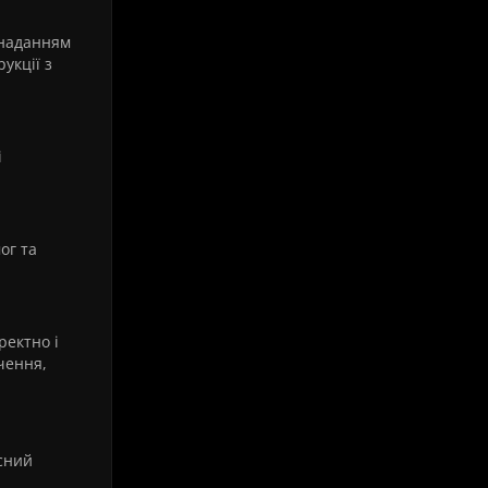
 наданням
укції з
і
ог та
ректно і
чення,
існий