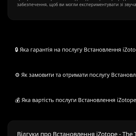
забезпечення, щоб ви могли експериментувати зі звуч
Часті питання про Встано
🔒 Яка гарантія на послугу Встановлення iZotop
⚙️ Як замовити та отримати послугу Встановле
💰 Яка вартість послуги Встановлення iZotope 
Відгуки про Встановлення iZotope - The T