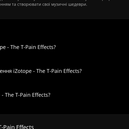
анням та створювати свої музичні шедеври.
влення iZotope - The T-Pain Effects
e - The T-Pain Effects?
ння iZotope - The T-Pain Effects?
- The T-Pain Effects?
-Pain Effects