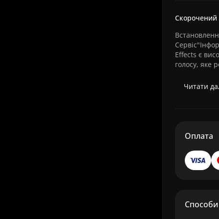
Скорочений
Встановлення
Сервіс"Інформ
Effects є в
голосу, яке р
Читати дал
Оплата
Способи 