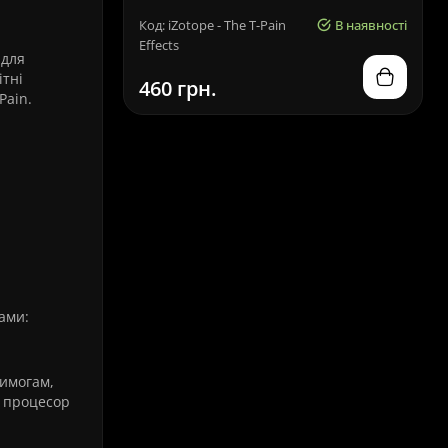
Код: iZotope - The T-Pain
В наявності
Effects
 для
ітні
460 грн.
Pain.
ками:
вимогам,
й процесор