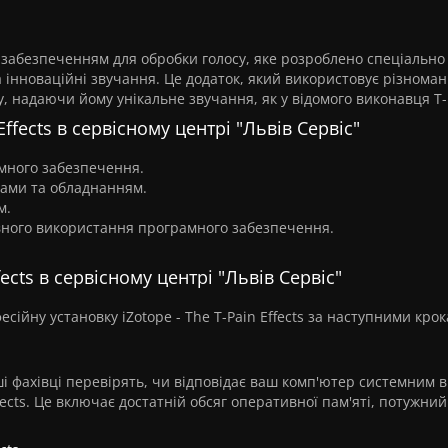
им забезпеченням для обробки голосу, яке розроблено спеціально
 інноваційні звучання. Це додаток, який використовує різноман
, надаючи йому унікальне звучання, як у відомого виконавця T-
ffects в сервісному центрі "Львів Сервіс"
много забезпечення.
мами та обладнанням.
м.
ного використання програмного забезпечення.
ects в сервісному центрі "Львів Сервіс"
сійну установку iZotope - The T-Pain Effects за наступними кро
 фахівці перевірять, чи відповідає ваш комп'ютер системним 
ffects. Це включає достатній обсяг оперативної пам'яті, потужни