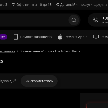
ого 3
Офіс пн-пт з 10 до 18
Дстанційні послуги щодня з 
+3
вст
Ремонт планшетів
Ремонт Apple
Рем
TOP
езпечення
Встановлення iZotope - The T-Pain Effects
ts
0
відповідь
Як скористатись