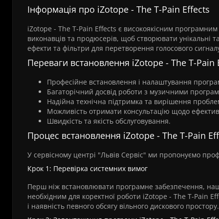
Інформація про iZotope - The T-Pain Effects
iZotope - The T-Pain Effects є високоякісним програмн
виконавців та продюсерів, щоб створювати унікальні та
ефекти та фільтри для перетворення голосового сигналу
Переваги встановлення iZotope - The T-Pain E
Професійне встановлення і налаштування програ
Багаторічний досвід роботи з музичними програ
Надійна технічна підтримка та вирішення пробле
Можливість отримати консультацію щодо ефектив
Швидкість та якість обслуговування.
Процес встановлення iZotope - The T-Pain Eff
У сервісному центрі "Львів Сервіс" ми пропонуємо профе
Крок 1: Перевірка системних вимог
Перш ніж встановлювати програмне забезпечення, наші
необхідним для коректної роботи iZotope - The T-Pain E
і наявність певного обсягу вільного дискового простору.