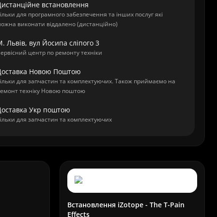
Дистанційне встановлення
ільки для програмного забезпечення та інших послуг які
ожна виконати віддалено (дистанційно)
. Львів, вул Йосипа сліпого 3
ервісний центр по ремонту техніки
Доставка Новою Поштою
ільки для запчастин та комплектуючих. Також приймаємо на
емонт техніку Новою поштою
Доставка Укр поштою
ільки для запчастин та комплектуючих
Встановлення iZotope - The T-Pain
Effects