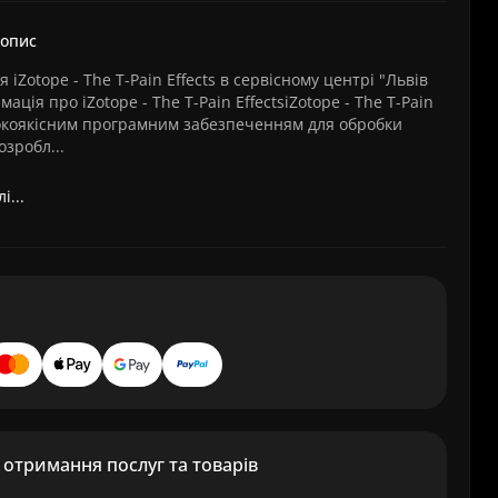
 опис
 iZotope - The T-Pain Effects в сервісному центрі "Львів
ація про iZotope - The T-Pain EffectsiZotope - The T-Pain
исокоякісним програмним забезпеченням для обробки
озробл...
і...
отримання послуг та товарів