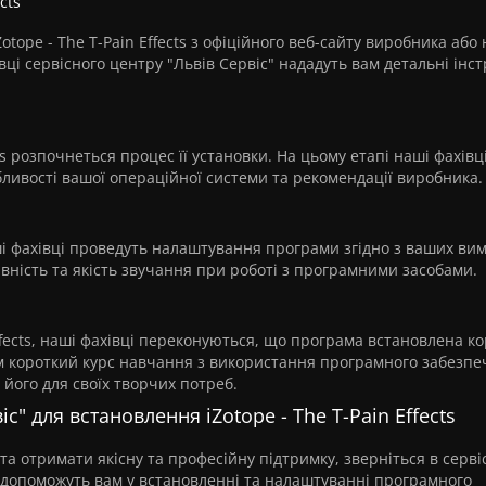
cts
tope - The T-Pain Effects з офіційного веб-сайту виробника або
івці сервісного центру "Львів Сервіс" нададуть вам детальні інстр
ts розпочнеться процес її установки. На цьому етапі наші фахівц
бливості вашої операційної системи та рекомендації виробника.
наші фахівці проведуть налаштування програми згідно з ваших вим
вність та якість звучання при роботі з програмними засобами.
ffects, наші фахівці переконуються, що програма встановлена ко
ам короткий курс навчання з використання програмного забезпе
його для своїх творчих потреб.
с" для встановлення iZotope - The T-Pain Effects
s та отримати якісну та професійну підтримку, зверніться в серв
тю допоможуть вам у встановленні та налаштуванні програмного