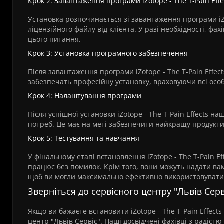
Крок 2: Завантаження програми iZotope - The T-Pain Effe
Установка розпочинається зі завантаження програми iZo
ліцензійного файлу від клієнта. У разі необхідності, фах
цього питання.
Крок 3: Установка програмного забезпечення
Після завантаження програми iZotope - The T-Pain Effec
забезпечать професійну установку, враховуючи всі осо
Крок 4: Налаштування програми
Після успішної установки iZotope - The T-Pain Effects 
потреб. Це має на меті забезпечити найкращу продукти
Крок 5: Тестування та навчання
У фінальному етапі встановлення iZotope - The T-Pain E
працює без помилок. Крім того, вони можуть надати в
щоб ви могли максимально ефективно використовувати 
Зверніться до сервісного центру "Львів Серві
Якщо ви бажаєте встановити iZotope - The T-Pain Effect
центр "Львів Сервіс". Наші досвідчені фахівці з радіс