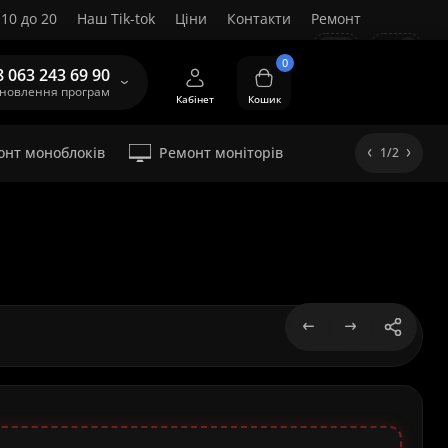
10 до 20
Наш Tik-tok
Ціни
Контакти
Ремонт
UA
0
8 063 243 69 90
ановлення програм
Кабінет
Кошик
онт моноблоків
Ремонт моніторів
1/2