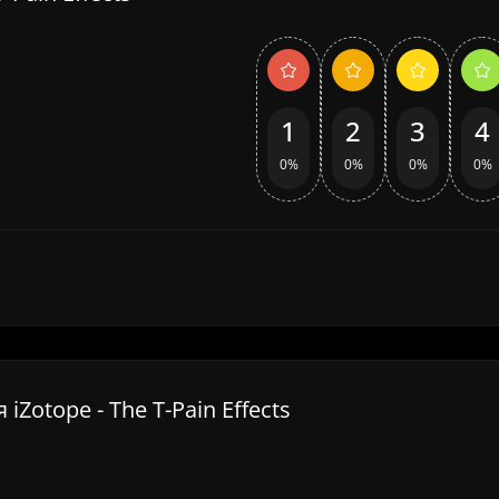
1
2
3
4
0%
0%
0%
0%
iZotope - The T-Pain Effects