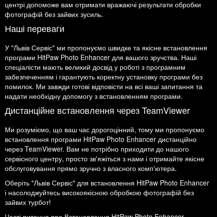
центрі допоможе вам отримати вражаючі результати обробки
фотографій без зайвих зусиль.
Наші переваги
У "Львів Сервіс" ми пропонуємо швидке та якісне встановлення
програми HitPaw Photo Enhancer для вашого зручства. Наші
спеціалісти мають великий досвід у роботі з програмним
забезпеченням і гарантують коректну установку програми без
помилок. Ми завжди готові відповісти на всі ваші запитання та
надати необхідну допомогу з встановленням програми.
Дистанційне встановлення через TeamViewer
Ми розуміємо, що ваш час дорогоцінний, тому ми пропонуємо
встановлення програми HitPaw Photo Enhancer дистанційно
через TeamViewer. Вам не потрібно приходити до нашого
сервісного центру, просто зв'яжіться з нами і отримайте якісне
обслуговування прямо зручно з власного комп'ютера.
Оберіть "Львів Сервіс" для встановлення HitPaw Photo Enhancer
і насолоджуйтесь високоякісною обробкою фотографій без
зайвих турбот!
Часті питання про Встановлення HitPaw Photo Enhancer