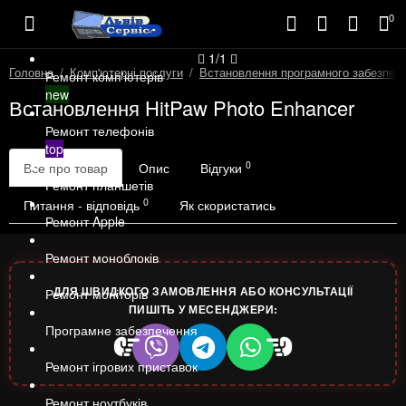
0
1/1
Головна
Комп'ютерні послуги
Встановлення програмного забезпеч
Ремонт комп'ютерів
new
Встановлення HitPaw Photo Enhancer
Ремонт телефонів
top
0
Все про товар
Опис
Відгуки
Ремонт планшетів
0
Питання - відповідь
Як скористатись
Ремонт Apple
Ремонт моноблоків
ДЛЯ ШВИДКОГО ЗАМОВЛЕННЯ АБО КОНСУЛЬТАЦІЇ
Ремонт моніторів
ПИШІТЬ У МЕСЕНДЖЕРИ:
Програмне забезпечення
Ремонт ігрових приставок
Ремонт ноутбуків