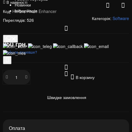
В наявності
Новинки
Інформація
Код:
HitPaw Photo Enhancer
Категорія:
Software
Переглядів: 526
350 грн.
Знайшли дешевше?
В корзину
Швидке замовлення
Оплата