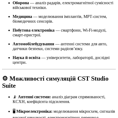
Оборона
— аналіз радарів, електромагнітної сумісності
військової техніки.
Медицина
— моделювання імплантів, МРТ-систем,
біомедичних сенсорів.
Побутова електроніка
— смартфони, Wi-Fi-модулі,
смарт-пристрої.
Автомобілебудування
— антенні системи для авто,
датчики безпеки, системи радіозв’язку.
Наука й освіта
— університети, лабораторії, дослідні
центри.
⚙️ Можливості симуляцій CST Studio
Suite
📡
Антенні системи:
аналіз діаграм спрямованості,
КСХН, коефіцієнта підсилення.
🖥️
Мікроелектроніка:
моделювання мікросхем, сигналів
високої швидкості, електромагнітних перешкод.