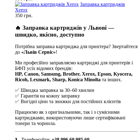
Заправка картриджів
Xerox
350 грн.
🔥 Заправка картриджів у Львові —
швидко, якісно, доступно
Потрібна заправка картриджа для принтера? Звертайтеся
до
«Львів Сервіс»
!
Ми професійно заправляємо картриджі для принтерів і
БФП усіх відомих брендів:
HP, Canon, Samsung, Brother, Xerox, Epson, Kyocera,
Ricoh, Lexmark, Sharp, Konica Minolta
та інших.
✅ Швидка заправка за 30–60 хвилин
✅ Гарантія на кожну заправку
✅ Вигідні ціни та знижки для постійних клієнтів
Працюємо як з оригінальними, так і з сумісними
картриджами, використовуючи лише сертифіковані
тонери та чорнила.
📞 Телефонуйте:
+38 096 60 985 60