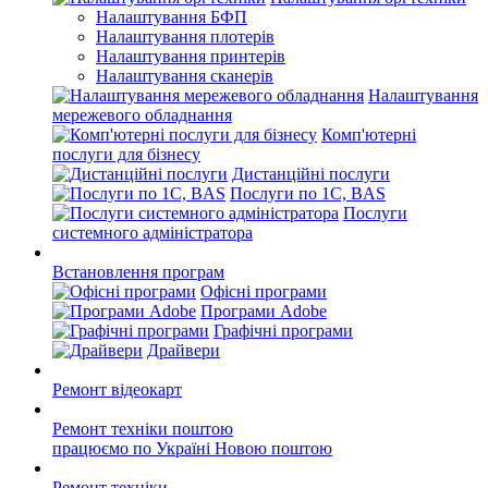
Налаштування БФП
Налаштування плотерів
Налаштування принтерів
Налаштування сканерів
Налаштування
мережевого обладнання
Комп'ютерні
послуги для бізнесу
Дистанційні послуги
Послуги по 1С, BAS
Послуги
системного адміністратора
Встановлення програм
Офісні програми
Програми Adobe
Графічні програми
Драйвери
Ремонт відеокарт
Ремонт техніки поштою
працюємо по Україні Новою поштою
Ремонт техніки