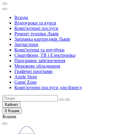
Всюди
Відеоуроки та курси
Комп'ютерні послуги
Ремонт техніки Львів
Заправка картриджів Львів
Запчастини
Комп'ютери та ноутбуки
Смартфони, ТВ і Електроніка
Програмне забезпечення
Мережеве обладнання
Графічні програми
Apple Store
Game Zone
Комп'ютерні послуги для бізнесу
Кабінет
0
Кошик
Кошик