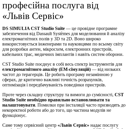
професійна послуга від
«Львів Сервіс»
DS SIMULIA CST Studio Suite
— це провідне програмне
забезпечення від Dassault Systèmes для моделювання й аналізу
електромагнітних полів у 3D та 2D. Воно широко
використовується інженерами та науковцями по всьому світу
для розробки антен, мікросхем, електронних пристроїв,
кабельних трас, медичних імплантів і навіть систем оборони.
CST Studio Suite поєднує в собі весь спектр інструментів для
електромагнітного аналізу (EM-сімуляцій)
— від низьких
частот до терагерців. Це робить програму незамінною у
сферах, де критично важливі точність розрахунків,
оптимізація і передбачуваність поведінки пристроїв.
Проте через складну структуру та вимоги до сумісності,
CST
Studio Suite необхідно правильно встановлювати та
налаштовувати
. Помилки при інсталяції часто призводять до
некоректної роботи або до того, що частина модулів не
функціонує.
Саме тому сервісний центр
«Львів Сервіс»
надає послугу