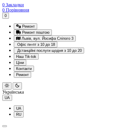
0
Закладки
0
Порівняння
0
Ремонт
Ремонт поштою
Львів, вул. Йосифа Сліпого 3
Офіс пн-пт з 10 до 18
Дстанційні послуги щодня з 10 до 20
Наш Tik-tok
Ціни
Контакти
Ремонт
Українська
UA
UA
RU