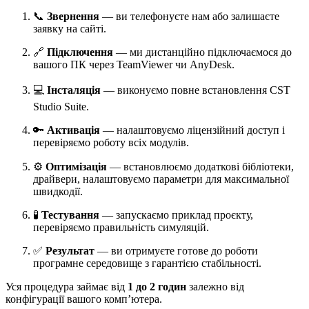
📞
Звернення
— ви телефонуєте нам або залишаєте
заявку на сайті.
🔗
Підключення
— ми дистанційно підключаємося до
вашого ПК через TeamViewer чи AnyDesk.
💻
Інсталяція
— виконуємо повне встановлення CST
Studio Suite.
🔑
Активація
— налаштовуємо ліцензійний доступ і
перевіряємо роботу всіх модулів.
⚙️
Оптимізація
— встановлюємо додаткові бібліотеки,
драйвери, налаштовуємо параметри для максимальної
швидкодії.
🧪
Тестування
— запускаємо приклад проєкту,
перевіряємо правильність симуляцій.
✅
Результат
— ви отримуєте готове до роботи
програмне середовище з гарантією стабільності.
Уся процедура займає від
1 до 2 годин
залежно від
конфігурації вашого комп’ютера.