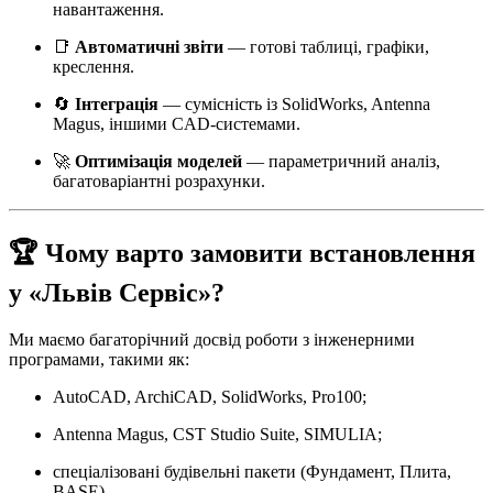
навантаження.
📑
Автоматичні звіти
— готові таблиці, графіки,
креслення.
🔄
Інтеграція
— сумісність із SolidWorks, Antenna
Magus, іншими CAD-системами.
🚀
Оптимізація моделей
— параметричний аналіз,
багатоваріантні розрахунки.
🏆 Чому варто замовити встановлення
у «Львів Сервіс»?
Ми маємо багаторічний досвід роботи з інженерними
програмами, такими як:
AutoCAD, ArchiCAD, SolidWorks, Pro100;
Antenna Magus, CST Studio Suite, SIMULIA;
спеціалізовані будівельні пакети (Фундамент, Плита,
BASE).