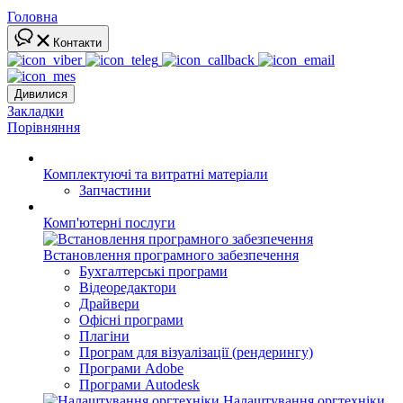
Головна
Контакти
Дивилися
Закладки
Порівняння
Комплектуючі та витратні матеріали
Запчастини
Комп'ютерні послуги
Встановлення програмного забезпечення
Бухгалтерські програми
Відеоредактори
Драйвери
Офісні програми
Плагіни
Програм для візуалізації (рендерингу)
Програми Adobe
Програми Autodesk
Налаштування оргтехніки