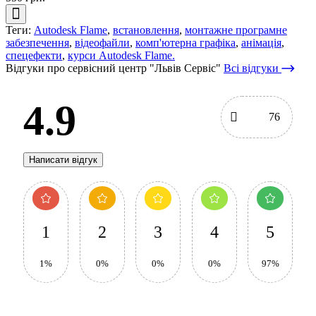
Теги:
Autodesk Flame
,
встановлення
,
монтажне програмне
забезпечення
,
відеофайли
,
комп'ютерна графіка
,
анімація
,
спецефекти
,
курси Autodesk Flame.
Відгуки про сервісний центр "Львів Сервіс"
Всі відгуки
4.9
76
Написати відгук
1
2
3
4
5
1%
0%
0%
0%
97%