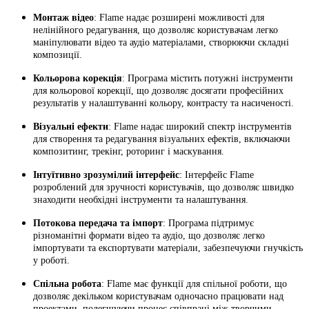
Монтаж відео
: Flame надає розширені можливості для
нелінійного редагування, що дозволяє користувачам легко
маніпулювати відео та аудіо матеріалами, створюючи складні
композиції.
Кольорова корекція
: Програма містить потужні інструменти
для кольорової корекції, що дозволяє досягати професійних
результатів у налаштуванні кольору, контрасту та насиченості.
Візуальні ефекти
: Flame надає широкий спектр інструментів
для створення та редагування візуальних ефектів, включаючи
композитинг, трекінг, роторинг і маскування.
Інтуїтивно зрозумілий інтерфейс
: Інтерфейс Flame
розроблений для зручності користувачів, що дозволяє швидко
знаходити необхідні інструменти та налаштування.
Потокова передача та імпорт
: Програма підтримує
різноманітні формати відео та аудіо, що дозволяє легко
імпортувати та експортувати матеріали, забезпечуючи гнучкість
у роботі.
Спільна робота
: Flame має функції для спільної роботи, що
дозволяє декільком користувачам одночасно працювати над
проектами, полегшуючи процес співпраці між творчими