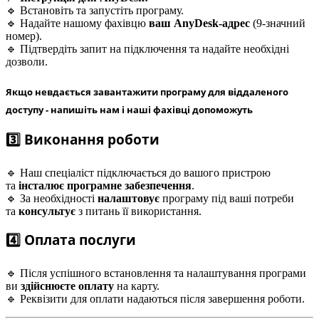
🔹 Встановіть та запустіть програму.
🔹 Надайте нашому фахівцю
ваш AnyDesk-адрес
(9-значний
номер).
🔹 Підтвердіть запит на підключення та надайте необхідні
дозволи.
Якщо невдається завантажити програму для віддаленого
доступу - напишіть нам і наші фахівці допоможуть
3️⃣ Виконання роботи
🔹 Наш спеціаліст підключається до вашого пристрою
та
інсталює програмне забезпечення
.
🔹 За необхідності
налаштовує
програму під ваші потреби
та
консультує
з питань її використання.
4️⃣ Оплата послуги
🔹 Після успішного встановлення та налаштування програми
ви
здійснюєте оплату
на карту.
🔹 Реквізити для оплати надаються після завершення роботи.