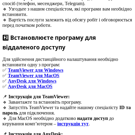
спосіб (телефон, месенджери, Telegram).
🔹 Узгодьте з нашим спеціалістом, які програми вам необхідно
встановити.
🔹 Вартість послуги залежить від обсягу робіт і обговорюється
перед початком роботи.
2️⃣ Встановлюєте програму для
віддаленого доступу
Для здійснення дистанційного налаштування необхідно
встановити одну з програм:
✅
TeamViewer для Windows
✅
TeamViewer для MacOS
✅
AnyDesk для Windows
✅
AnyDesk для MacOS
📌
Інструкція для TeamViewer:
🔹 Завантажте та встановіть програму.
🔹 Запустіть TeamViewer та надайте нашому спеціалісту
ID та
пароль
для підключення.
🔹 Для MacOS необхідно додатково
надати доступ
до
керування комп’ютером –
інструкція тут
.
📌
Інструкція для AnyDesk: