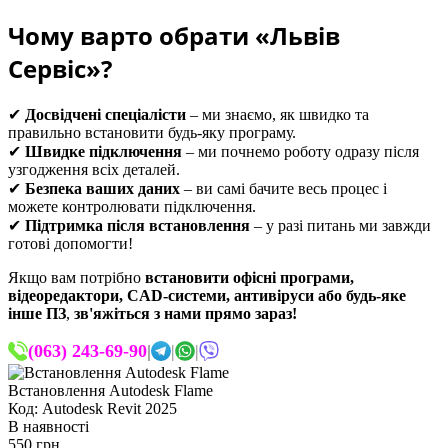
Чому варто обрати «Львів
Сервіс»?
✔
Досвідчені спеціалісти
– ми знаємо, як швидко та
правильно встановити будь-яку програму.
✔
Швидке підключення
– ми почнемо роботу одразу після
узгодження всіх деталей.
✔
Безпека ваших даних
– ви самі бачите весь процес і
можете контролювати підключення.
✔
Підтримка після встановлення
– у разі питань ми завжди
готові допомогти!
Якщо вам потрібно
встановити офісні програми,
відеоредактори, CAD-системи, антивіруси або будь-яке
інше ПЗ
,
зв'яжіться з нами прямо зараз!
(063) 243-69-90
|
|
|
Встановлення Autodesk Flame
Код: Autodesk Revit 2025
В наявності
550 грн.