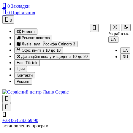
0
Закладки
0
Порівняння
0
Ремонт
Українська
Ремонт поштою
UA
Львів, вул. Йосифа Сліпого 3
Офіс пн-пт з 10 до 18
UA
Дстанційні послуги щодня з 10 до 20
RU
Наш Tik-tok
Ціни
Контакти
Ремонт
+38 063 243 69 90
встановлення програм