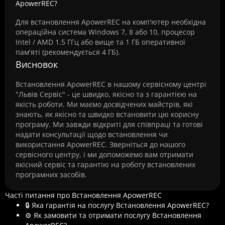
ApowerREC?
Для встановлення ApowerREC на комп'ютер необхідна
операційна система Windows 7, 8 або 10, процесор
Intel / AMD 1.5 ГГц або вище та 1 ГБ оперативної
пам'яті (рекомендується 4 ГБ).
Висновок
Встановлення ApowerREC в нашому сервісному центрі
"Львів Сервіс" - це швидко, якісно та з гарантією на
якість роботи. Ми маємо досвідчених майстрів, які
знають, як якісно та швидко встановити цю корисну
програму. Ми завжди відкриті для співпраці та готові
надати консультації щодо встановлення чи
використання ApowerREC. Зверніться до нашого
сервісного центру, і ми допоможемо вам отримати
якісний сервіс та гарантію на роботу встановлених
програмних засобів.
Часті питання про Встановлення ApowerREC
🔒 Яка гарантія на послугу Встановлення ApowerREC?
⚙️ Як замовити та отримати послугу Встановлення