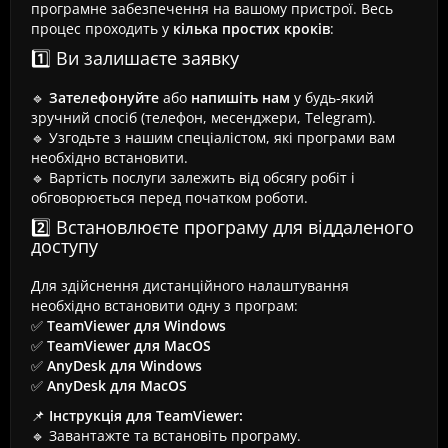
програмне забезпечення на вашому пристрої. Весь
процес проходить у
кілька простих кроків
:
1️⃣ Ви залишаєте заявку
🔹
Зателефонуйте
або
напишіть нам
у будь-який
зручний спосіб (телефон, месенджери, Telegram).
🔹 Узгодьте з нашим спеціалістом, які програми вам
необхідно встановити.
🔹 Вартість послуги залежить від обсягу робіт і
обговорюється перед початком роботи.
2️⃣ Встановлюєте програму для віддаленого
доступу
Для здійснення дистанційного налаштування
необхідно встановити одну з програм:
✅
TeamViewer для Windows
✅
TeamViewer для MacOS
✅
AnyDesk для Windows
✅
AnyDesk для MacOS
📌
Інструкція для TeamViewer:
🔹 Завантажте та встановіть програму.