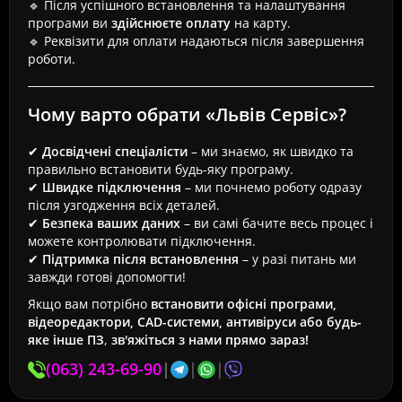
🔹 Після успішного встановлення та налаштування
програми ви
здійснюєте оплату
на карту.
🔹 Реквізити для оплати надаються після завершення
роботи.
Чому варто обрати «Львів Сервіс»?
✔
Досвідчені спеціалісти
– ми знаємо, як швидко та
правильно встановити будь-яку програму.
✔
Швидке підключення
– ми почнемо роботу одразу
після узгодження всіх деталей.
✔
Безпека ваших даних
– ви самі бачите весь процес і
можете контролювати підключення.
✔
Підтримка після встановлення
– у разі питань ми
завжди готові допомогти!
Якщо вам потрібно
встановити офісні програми,
відеоредактори, CAD-системи, антивіруси або будь-
яке інше ПЗ
,
зв'яжіться з нами прямо зараз!
(063) 243-69-90
|
|
|