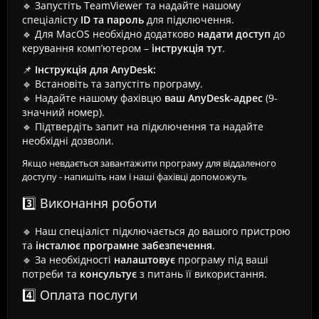
🔹 Запустіть TeamViewer та надайте нашому
спеціалісту
ID та пароль
для підключення.
🔹 Для MacOS необхідно додатково
надати доступ
до
керування комп’ютером –
інструкція тут
.
📌
Інструкція для AnyDesk:
🔹 Встановіть та запустіть програму.
🔹 Надайте нашому фахівцю
ваш AnyDesk-адрес
(9-
значний номер).
🔹 Підтвердіть запит на підключення та надайте
необхідні дозволи.
Якщо невдається завантажити програму для віддаленого
доступу - напишіть нам і наші фахівці допоможуть
3️⃣ Виконання роботи
🔹 Наш спеціаліст підключається до вашого пристрою
та
інсталює програмне забезпечення
.
🔹 За необхідності
налаштовує
програму під ваші
потреби та
консультує
з питань її використання.
4️⃣ Оплата послуги