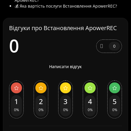
ApowerREC?
💰 Яка вартість послуги Встановлення ApowerREC?
Відгуки про Встановлення ApowerREC
0
0
Написати відгук
1
2
3
4
5
0%
0%
0%
0%
0%