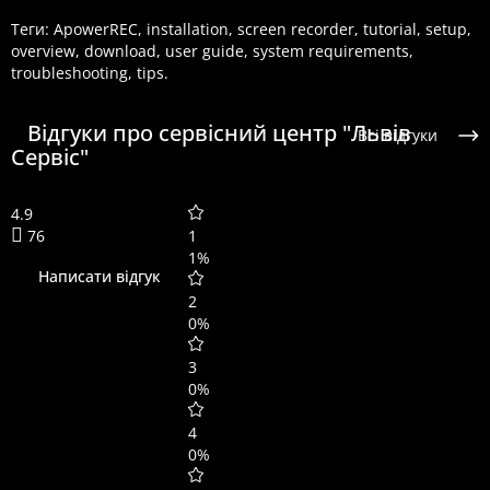
Теги:
ApowerREC
,
installation
,
screen recorder
,
tutorial
,
setup
,
overview
,
download
,
user guide
,
system requirements
,
troubleshooting
,
tips.
Відгуки про сервісний центр "Львів
Всі відгуки
Сервіс"
4.9
76
1
1%
Написати відгук
2
0%
3
0%
4
0%