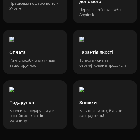
допомога
Працюємо поштою по всій
Україні
Через TeamViewer або
Anydesk
Оплата
Гарантія якості
Різні способи оплати для
Тільки якісна та
вашої зручності
сертифікована продукція
Подарунки
Знижки
Бонуси та подарунки для
Більше знижок, більше
постійних клієнтів
заощаджень!
магазину