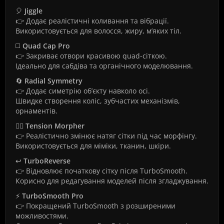
🎈
Jiggle
👉 Додає реалістичні коливання та вібрації.
Використовується для волосся, жиру, м’яких тіл.
◻️
Quad Cap Pro
👉 Закриває отвори красивою quad-сіткою.
Ідеально для сабдіва та органічного моделювання.
🔄
Radial Symmetry
👉 Додає симетрію об’єкту навколо осі.
Швидке створення коліс, зубчастих механізмів,
орнаментів.
😮‍💨
Tension Morpher
👉 Реалістично змінює натяг сітки під час морфінгу.
Використовується для міміки, тканин, шкіри.
↩️
TurboReverse
👉 Відновлює початкову сітку після TurboSmooth.
Корисно для редагування моделей після згладжування.
⚡
TurboSmooth Pro
👉 Покращений TurboSmooth з розширеними
можливостями.