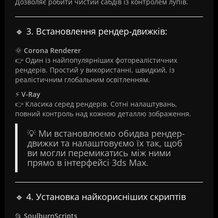
Дозволяє робити чистий сабдів із контролем лупів.
🔹 3. Встановлення рендер-движків:
🌞
Corona Renderer
👉 Один із найпопулярніших фотореалістичних
рендерів. Простий у використанні, швидкий, із
реалістичним глобальним освітленням.
⚡
V-Ray
👉 Класика серед рендерів. Сотні налаштувань,
повний контроль над кожною деталлю зображення.
💡 Ми встановлюємо обидва рендер-
движки та налаштовуємо їх так, щоб
ви могли перемикатись між ними
прямо в інтерфейсі 3ds Max.
🔹 4. Установка найкорисніших скриптів
📂
SoulburnScripts