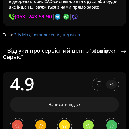
відеоредактори, CAD-системи, антивіруси або будь-
яке інше ПЗ
,
зв'яжіться з нами прямо зараз!
(063) 243-69-90
|
|
|
Теги:
3ds Max
,
встановлення
,
під ключ
Відгуки про сервісний центр "Львів
Всі відгуки
Сервіс"
4.9
76
Написати відгук