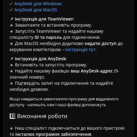
✅
AnyDesk для Windows
✅
AnyDesk для MacOS
📌
Інструкція для TeamViewer:
🔹 Завантажте та встановіть програму.
🔹 Запустіть TeamViewer та надайте нашому
спеціалісту
ID та пароль
для підключення.
🔹 Для MacOS необхідно додатково
надати доступ
до
керування комп’ютером –
інструкція тут
.
📌
Інструкція для AnyDesk:
🔹 Встановіть та запустіть програму.
🔹 Надайте нашому фахівцю
ваш AnyDesk-адрес
(9-
значний номер).
🔹 Підтвердіть запит на підключення та надайте
необхідні дозволи.
Якщо невдається завантажити програму для віддаленого
доступу - напишіть нам і наші фахівці допоможуть
3️⃣ Виконання роботи
🔹 Наш спеціаліст підключається до вашого пристрою
та
інсталює програмне забезпечення
.