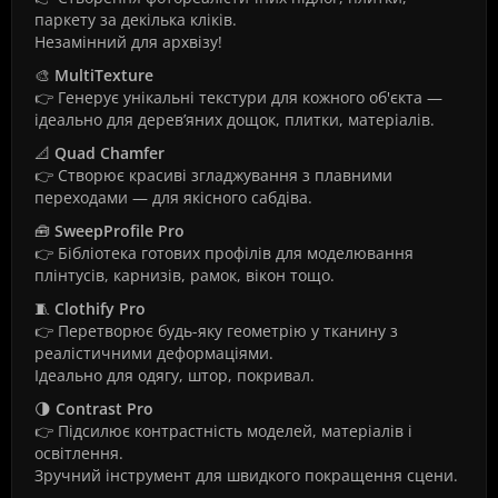
паркету за декілька кліків.
Незамінний для архвізу!
🎨
MultiTexture
👉 Генерує унікальні текстури для кожного об'єкта —
ідеально для дерев’яних дощок, плитки, матеріалів.
📐
Quad Chamfer
👉 Створює красиві згладжування з плавними
переходами — для якісного сабдіва.
🧰
SweepProfile Pro
👉 Бібліотека готових профілів для моделювання
плінтусів, карнизів, рамок, вікон тощо.
🧵
Clothify Pro
👉 Перетворює будь-яку геометрію у тканину з
реалістичними деформаціями.
Ідеально для одягу, штор, покривал.
🌗
Contrast Pro
👉 Підсилює контрастність моделей, матеріалів і
освітлення.
Зручний інструмент для швидкого покращення сцени.