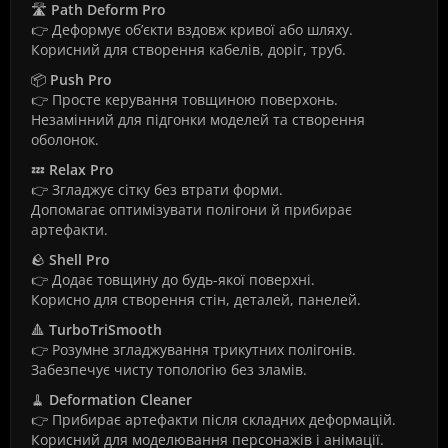
🛣️
Path Deform Pro
👉 Деформує об’єкти вздовж кривої або шляху.
Корисний для створення кабелів, доріг, труб.
📦
Push Pro
👉 Просте керування товщиною поверхонь.
Незамінний для підгонки моделей та створення
оболонок.
💤
Relax Pro
👉 Згладжує сітку без втрати форми.
Допомагає оптимізувати полігони й прибирає
артефакти.
🪨
Shell Pro
👉 Додає товщину до будь-якої поверхні.
Корисно для створення стін, деталей, панелей.
🔺
TurboTriSmooth
👉 Розумне згладжування трикутних полігонів.
Забезпечує чисту топологію без зламів.
🧹
Deformation Cleaner
👉 Прибирає артефакти після складних деформацій.
Корисний для моделювання персонажів і анімації.