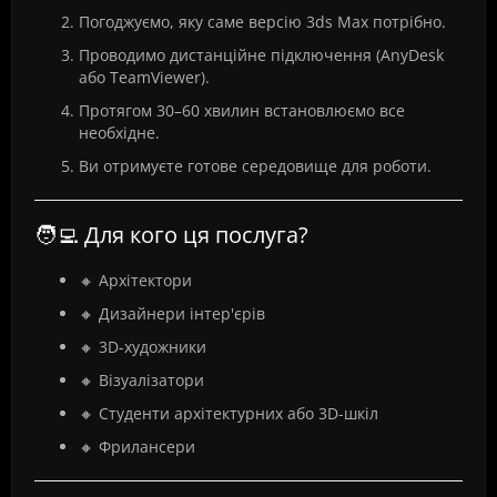
Погоджуємо, яку саме версію 3ds Max потрібно.
Проводимо дистанційне підключення (AnyDesk
або TeamViewer).
Протягом 30–60 хвилин встановлюємо все
необхідне.
Ви отримуєте готове середовище для роботи.
🧑‍💻 Для кого ця послуга?
🔸 Архітектори
🔸 Дизайнери інтер'єрів
🔸 3D-художники
🔸 Візуалізатори
🔸 Студенти архітектурних або 3D-шкіл
🔸 Фрилансери