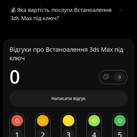
💰 Яка вартість послуги Встаноалення
3ds Max під ключ?
Відгуки про Встаноалення 3ds Max під
ключ
0
0
Написати відгук
1
2
3
4
5