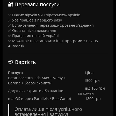
🔐 Переваги послуги
✅ Ніяких вірусів чи «піратських» архівів
✅ Усе працює з першого разу
✅ Встановлення через зашифроване з'єднання
✅ Оплата після виконання
✅ Працюємо по всій Україні
✅ Можливість встановити інші програми з пакету
Autodesk
💳 Вартість
Послуга
Ціна
Встановлення 3ds Max + V-Ray +
1500 грн
Corona + базові скрипти
від 100 грн
Додаткові скрипти або плагіни
за кожен
macOS (через Parallels / BootCamp)
1800 грн
Оплата лише після успішного
встановлення і запуску!