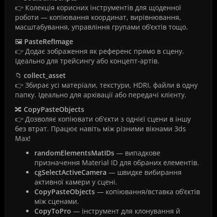
👉 Колекція корисних інструментів для щоденної
роботи — копіювання координат, вирівнювання,
масштабування, управління групами об’єктів тощо.
🖼️
PasteRefImage
👉 Додає зображення як референс прямо в сцену.
Ідеально для трейсингу або концепт-артів.
📁
collect_asset
👉 Збирає усі матеріали, текстури, HDRI, файли в одну
папку. Ідеально для архівації або передачі клієнту.
🔀
CopyPasteObjects
👉 Дозволяє копіювати об'єкти з однієї сцени в іншу
без втрат. Працює навіть між різними вікнами 3ds
Max!
randomElementsMatIDs
— випадкове
призначення Material ID для обраних елементів.
cgSelectActiveCamera
— швидке вибирання
активної камери у сцені.
CopyPasteObjects
— копіювання/вставка об’єктів
між сценами.
CopyToPro
— інструмент для клонування й