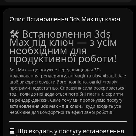
Опис Встаноалення 3ds Max під ключ
🛠️ Встановлення 3ds
Max під ключ — з усім
необхідним для
продуктивної роботи!
3ds Max — це потужне середовище для 3D-
моделювання, рендерингу, анімації та візуалізації. Але
щоб використовувати його повністю, однієї «голої»
програми недостатньо. Справжня сила розкривається
тоді, коли до неї додаються потрібні плагіни, скрипти
та рендер-движки. Саме тому ми пропонуємо послугу
встановлення 3ds Max «під ключ»
, куди входить усе
необхідне для комфортної та ефективної роботи!
💻 Що входить у послугу встановлення