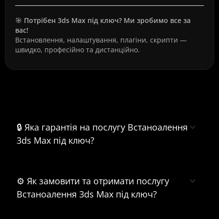
🎯
Потрібен 3ds Max під ключ? Ми зробимо все за
вас!
Встановлення, налаштування, плагіни, скрипти —
швидко, професійно та дистанційно.
Часті питання про Встаноалення 3ds
Max під ключ
🔒 Яка гарантія на послугу Встаноалення
3ds Max під ключ?
⚙️ Як замовити та отримати послугу
Встаноалення 3ds Max під ключ?