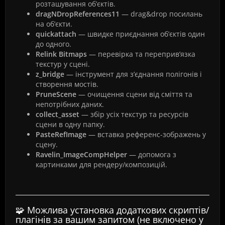
розташування об’єктів.
dragNDropReferences11
— drag&drop посилань
на об’єкти.
quickattach
— швидке приєднання об’єктів один
до одного.
Relink Bitmaps
— перевірка та переприв’язка
текстур у сцені.
z_bridge
— інструмент для з’єднання полігонів і
створення мостів.
PruneScene
— очищення сцени від сміття та
непотрібних даних.
collect_asset
— збір усіх текстур та ресурсів
сцени в одну папку.
PasteRefImage
— вставка референс-зображень у
сцену.
Ravelin_ImageCompHelper
— допомога з
картинками для рендеру/композицій.
🧩 Можлива установка додаткових скриптів/
плагінів за вашим запитом (не включено у