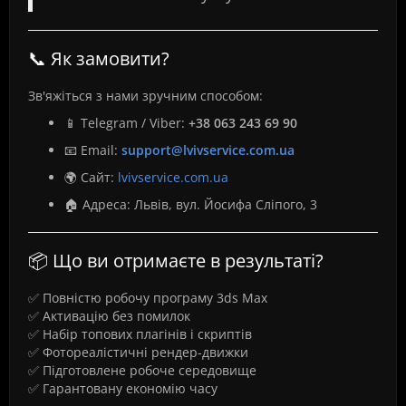
📞 Як замовити?
Зв'яжіться з нами зручним способом:
📱 Telegram / Viber:
+38 063 243 69 90
📧 Email:
support@lvivservice.com.ua
🌍 Сайт:
lvivservice.com.ua
🏠 Адреса: Львів, вул. Йосифа Сліпого, 3
📦 Що ви отримаєте в результаті?
✅ Повністю робочу програму 3ds Max
✅ Активацію без помилок
✅ Набір топових плагінів і скриптів
✅ Фотореалістичні рендер-движки
✅ Підготовлене робоче середовище
✅ Гарантовану економію часу