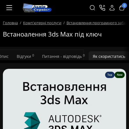
0
Головна
Комп'ютерні послуги
Встановлення програмного забез
Встаноалення 3ds Max під ключ
0
0
Опис
Відгуки
Питання - відповідь
Як скористатись
Top
New