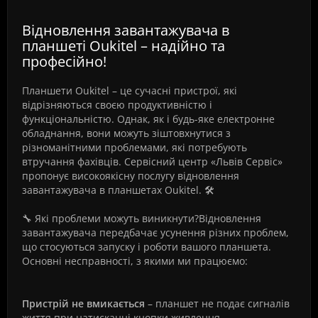
Відновлення завантажувача в
планшеті Oukitel – надійно та
професійно!
Планшети Oukitel – це сучасні пристрої, які
відрізняються своєю продуктивністю і
функціональністю. Однак, як і будь-яке електронне
обладнання, вони можуть зіштовхнутися з
різноманітними проблемами, які потребують
втручання фахівців. Сервісний центр «Львів Сервіс»
пропонує високоякісну послугу відновлення
завантажувача в планшетах Oukitel. 🛠️
🔧 Які проблеми можуть виникнути?Відновлення
завантажувача передбачає усунення різних проблем,
що стосуються запуску і роботи вашого планшета.
Основні несправності, з якими ми працюємо:
Пристрій не вмикається
– планшет не подає сигналів
життя при натисканні кнопки живлення.