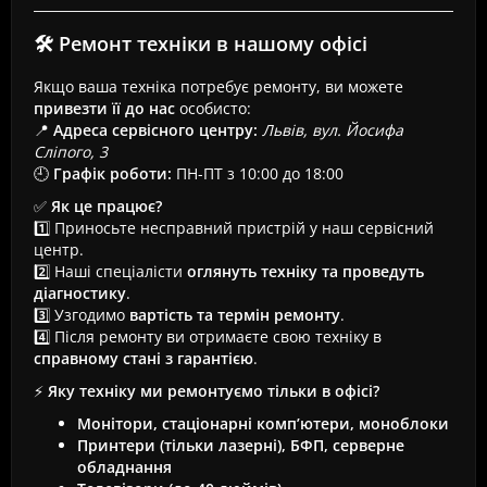
🛠 Ремонт техніки в нашому офісі
Якщо ваша техніка потребує ремонту, ви можете
привезти її до нас
особисто:
📍
Адреса сервісного центру:
Львів, вул. Йосифа
Сліпого, 3
🕘
Графік роботи:
ПН-ПТ з 10:00 до 18:00
✅
Як це працює?
1️⃣ Приносьте несправний пристрій у наш сервісний
центр.
2️⃣ Наші спеціалісти
оглянуть техніку та проведуть
діагностику
.
3️⃣ Узгодимо
вартість та термін ремонту
.
4️⃣ Після ремонту ви отримаєте свою техніку в
справному стані з гарантією
.
⚡
Яку техніку ми ремонтуємо тільки в офісі?
Монітори, стаціонарні комп’ютери, моноблоки
Принтери (тільки лазерні), БФП, серверне
обладнання