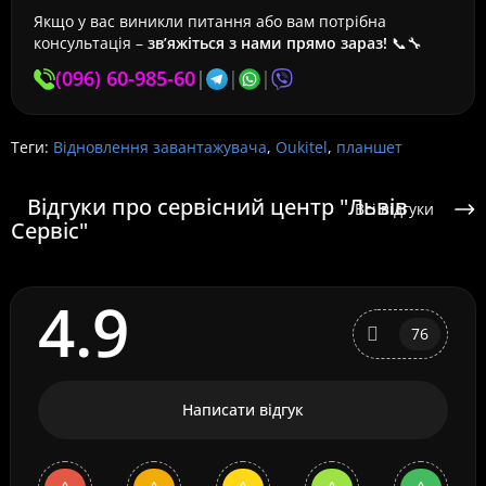
Якщо у вас виникли питання або вам потрібна
консультація –
зв’яжіться з нами прямо зараз!
📞🔧
(096) 60-985-60
|
|
|
Теги:
Відновлення завантажувача
,
Oukitel
,
планшет
Відгуки про сервісний центр "Львів
Всі відгуки
Сервіс"
4.9
76
Написати відгук