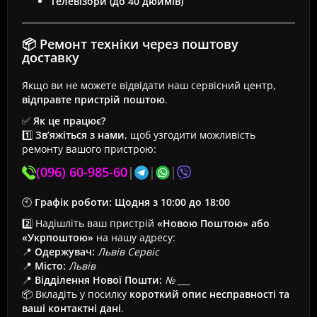
Телевізори (до 40 дюймів)
📦 Ремонт техніки через поштову
доставку
Якщо ви не можете відвідати наш сервісний центр,
відправте пристрій поштою
.
✅
Як це працює?
1️⃣
Зв’яжіться з нами
, щоб узгодити можливість
ремонту вашого пристрою:
(096) 60-985-60
|
|
|
🕙
Графік роботи:
Щодня з 10:00 до 18:00
2️⃣ Надішліть ваш пристрій
«Новою Поштою» або
«Укрпоштою»
на нашу адресу:
📍
Одержувач:
Львів Сервіс
📍
Місто:
Львів
📍
Відділення Нової Пошти:
№ ___
📦 Вкладіть у посилку
короткий опис несправності та
ваші контактні дані
.