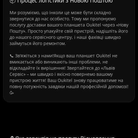
📦 Процес логістики з Новою Поштою
Ми розуміємо, що інколи це може бути складно
звернутися до нас особисто. Тому ми пропонуємо
послугу доставки вашого планшета Oukitel через «Нову
Пошту». Просто упакуйте свій пристрій, надішліть його
до нашого сервісного центру, і наші фахівці швидко
займуться його ремонтом.
📞 Зв’яжіться з нами!Якщо ваш планшет Oukitel не
вмикається або виникають інші проблеми, не
відкладайте їх вирішення! Звертайтеся до «Львів
Сервіс» – ми швидко і якісно повернемо вашому
пристрою життя! Ваш Oukitel знову працюватиме на
повну потужність завдяки нашій професійній допомозі!
🥳
Часті питання про Відновлення
завантажувача в планшеті Oukitel