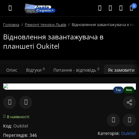
0
Головна
Ремонт техніки Львів
Відновлення завантажувача в план
Відновлення завантажувача в
планшеті Oukitel
0
0
Опис
Відгуки
Питання - відповідь
Як замовити
Top
New
В наявності
Код:
Oukitel
Категорія:
Oukitel
Переглядів: 346