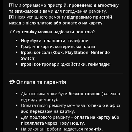
3️⃣ Ми
отримаємо пристрій, проведемо діагностику
та зв’яжемося з вами
для погодження ремонту.
4️⃣ Після успішного ремонту
відправимо пристрій
назад з післяплатою або оплатою на картку
.
⚡
Яку техніку можна надіслати поштою?
Ноутбуки, планшети, телефони
Графічні карти, материнські плати
Ігрові консолі (Xbox, PlayStation, Nintendo
Switch)
Ігрові контролери (джойстики, геймпади)
💳 Оплата та гарантія
Діагностика може бути
безкоштовною
(залежно
від виду ремонту).
Оплата після ремонту можлива
готівкою в офісі
або переказом на картку
.
Для поштового ремонту –
оплата на картку або
післяплата через Нову Пошту
.
На виконані роботи надається
гарантія
.