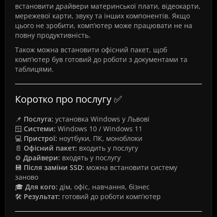
встановити драйвери материнської плати, відеокарти,
мережевої карти, звуку та інших компонентів. Якщо
цього не зробити, комп’ютер може працювати не на
повну продуктивність.
Також можна встановити офісний пакет, щоб
комп’ютер був готовий до роботи з документами та
таблицями.
Коротко про послугу ✅
📌
Послуга:
установка Windows у Львові
🪟
Системи:
Windows 10 / Windows 11
💻
Пристрої:
ноутбуки, ПК, моноблоки
📄
Офісний пакет:
входить у послугу
⚙️
Драйвери:
входять у послугу
💾
Після заміни SSD:
можна встановити систему
заново
🎓
Для кого:
дім, офіс, навчання, бізнес
🛠️
Результат:
готовий до роботи комп’ютер