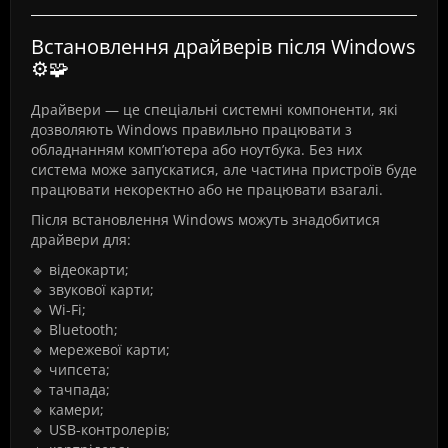
Встановлення драйверів після Windows
⚙️🧩
Драйвери — це спеціальні системні компоненти, які
дозволяють Windows правильно працювати з
обладнанням комп’ютера або ноутбука. Без них
система може запускатися, але частина пристроїв буде
працювати некоректно або не працювати взагалі.
Після встановлення Windows можуть знадобитися
драйвери для:
🔹 відеокарти;
🔹 звукової карти;
🔹 Wi-Fi;
🔹 Bluetooth;
🔹 мережевої карти;
🔹 чипсета;
🔹 тачпада;
🔹 камери;
🔹 USB-контролерів;