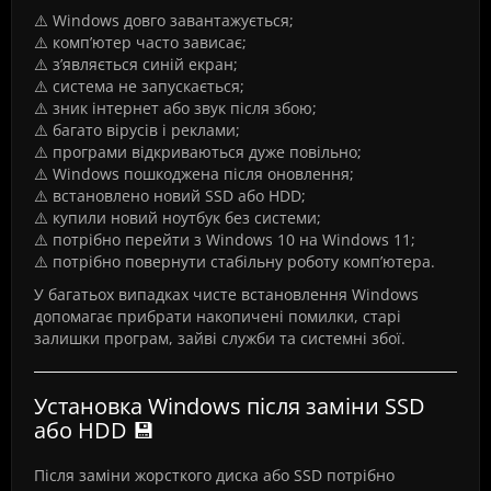
⚠️ Windows довго завантажується;
⚠️ комп’ютер часто зависає;
⚠️ з’являється синій екран;
⚠️ система не запускається;
⚠️ зник інтернет або звук після збою;
⚠️ багато вірусів і реклами;
⚠️ програми відкриваються дуже повільно;
⚠️ Windows пошкоджена після оновлення;
⚠️ встановлено новий SSD або HDD;
⚠️ купили новий ноутбук без системи;
⚠️ потрібно перейти з Windows 10 на Windows 11;
⚠️ потрібно повернути стабільну роботу комп’ютера.
У багатьох випадках чисте встановлення Windows
допомагає прибрати накопичені помилки, старі
залишки програм, зайві служби та системні збої.
Установка Windows після заміни SSD
або HDD 💾
Після заміни жорсткого диска або SSD потрібно