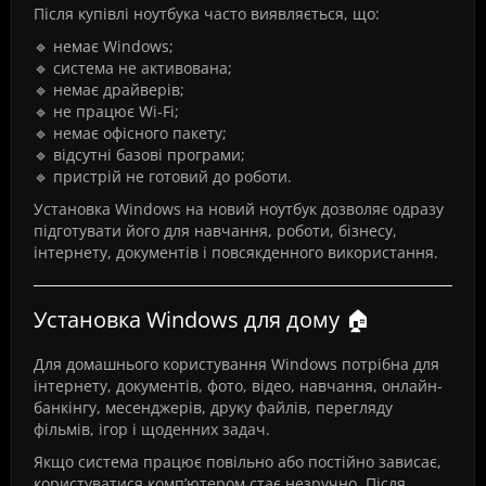
Після купівлі ноутбука часто виявляється, що:
🔹 немає Windows;
🔹 система не активована;
🔹 немає драйверів;
🔹 не працює Wi-Fi;
🔹 немає офісного пакету;
🔹 відсутні базові програми;
🔹 пристрій не готовий до роботи.
Установка Windows на новий ноутбук дозволяє одразу
підготувати його для навчання, роботи, бізнесу,
інтернету, документів і повсякденного використання.
Установка Windows для дому 🏠
Для домашнього користування Windows потрібна для
інтернету, документів, фото, відео, навчання, онлайн-
банкінгу, месенджерів, друку файлів, перегляду
фільмів, ігор і щоденних задач.
Якщо система працює повільно або постійно зависає,
користуватися комп’ютером стає незручно. Після