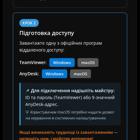
КРОК 2
Підготовка доступу
Завантажте одну з офіційних програм
віддаленого доступу:
TeamViewer:
Windows
macOS
AnyDesk:
Windows
macOS
📌
Для підключення надішліть майстру:
ID та пароль (TeamViewer) або 9-значний
AnyDesk-адрес.
💡
Користувачам macOS потрібно надати дозвіл
на керування в системних налаштуваннях.
Якщо виникають труднощі із завантаженням —
напишіть нам, і майстер допоможе!