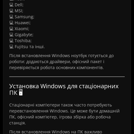
💻 Dell;
💻 MSI;
💻 Samsung;
💻 Huawei;
💻 Xiaomi;
💻 Gigabyte;
💻 Toshiba;
💻 Fujitsu та інші.
Після встановлення Windows ноутбук готується до
роботи: додаються драйвери, офісний пакет і
перевіряється робота основних компонентів.
Установка Windows для стаціонарних
ПК 🖥️
Стаціонарні комп’ютери також часто потребують
перевстановлення Windows. Це може бути домашній
ПК, офісний комп’ютер, ігрова збірка або робоча
станція.
Після встановлення Windows на ПК важливо