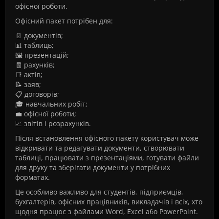
офісної роботи.
Офісний пакет потрібен для:
📄 документів;
📊 таблиць;
🖼️ презентацій;
🧾 рахунків;
📑 актів;
📝 заяв;
📋 договорів;
🎓 навчальних робіт;
💼 офісної роботи;
📈 звітів і розрахунків.
Після встановлення офісного пакету користувач може
відкривати та редагувати документи, створювати
таблиці, працювати з презентаціями, готувати файли
для друку та зберігати документи у потрібних
форматах.
Це особливо важливо для студентів, підприємців,
бухгалтерів, офісних працівників, викладачів і всіх, хто
щодня працює з файлами Word, Excel або PowerPoint.