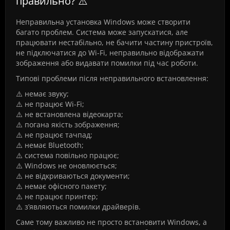
правильно? ⚠️
Неправильна установка Windows може створити
багато проблем. Система може запускатися, але
працювати нестабільно, не бачити частину пристроїв,
не підключатися до Wi-Fi, неправильно відображати
зображення або видавати помилки під час роботи.
Типові проблеми після неправильного встановлення:
⚠️ немає звуку;
⚠️ не працює Wi-Fi;
⚠️ не встановлена відеокарта;
⚠️ погана якість зображення;
⚠️ не працює тачпад;
⚠️ немає Bluetooth;
⚠️ система повільно працює;
⚠️ Windows не оновлюється;
⚠️ не відкриваються документи;
⚠️ немає офісного пакету;
⚠️ не працює принтер;
⚠️ з’являються помилки драйверів.
Саме тому важливо не просто встановити Windows, а