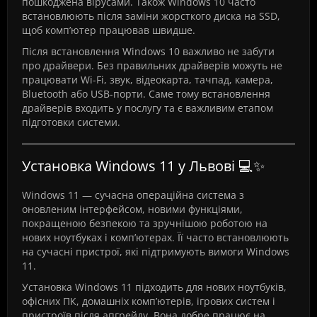
пошкоджена вірусами. Також Windows 10 часто
встановлюють після заміни жорсткого диска на SSD,
щоб комп’ютер працював швидше.
Після встановлення Windows 10 важливо не забути
про драйвери. Без правильних драйверів можуть не
працювати Wi-Fi, звук, відеокарта, тачпад, камера,
Bluetooth або USB-порти. Саме тому встановлення
драйверів входить у послугу та є важливим етапом
підготовки системи.
Установка Windows 11 у Львові 💻✨
Windows 11 — сучасна операційна система з
оновленим інтерфейсом, новими функціями,
покращеною безпекою та зручнішою роботою на
нових ноутбуках і комп’ютерах. Її часто встановлюють
на сучасні пристрої, які підтримують вимоги Windows
11.
Установка Windows 11 підходить для нових ноутбуків,
офісних ПК, домашніх комп’ютерів, ігрових систем і
пристроїв після апгрейду. Вона добре працює на