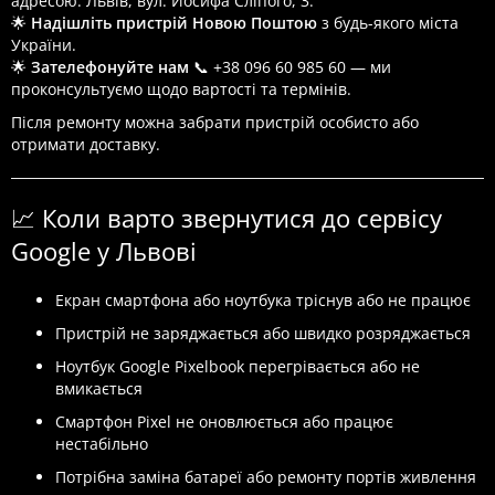
адресою: Львів, вул. Йосифа Сліпого, 3.
🌟
Надішліть пристрій Новою Поштою
з будь-якого міста
України.
🌟
Зателефонуйте нам
📞 +38 096 60 985 60 — ми
проконсультуємо щодо вартості та термінів.
Після ремонту можна забрати пристрій особисто або
отримати доставку.
📈 Коли варто звернутися до сервісу
Google у Львові
Екран смартфона або ноутбука тріснув або не працює
Пристрій не заряджається або швидко розряджається
Ноутбук Google Pixelbook перегрівається або не
вмикається
Смартфон Pixel не оновлюється або працює
нестабільно
Потрібна заміна батареї або ремонту портів живлення