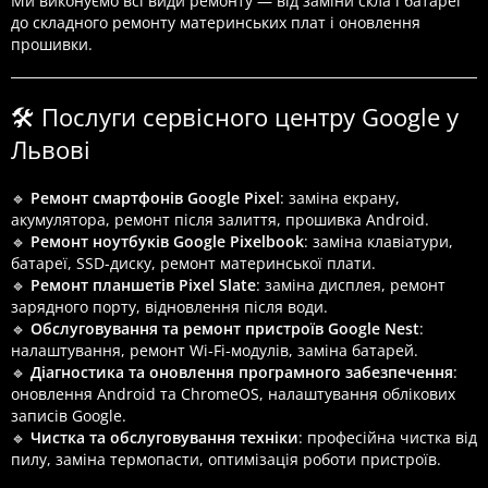
Ми виконуємо всі види ремонту — від заміни скла і батареї
до складного ремонту материнських плат і оновлення
прошивки.
🛠️ Послуги сервісного центру Google у
Львові
🔹
Ремонт смартфонів Google Pixel
: заміна екрану,
акумулятора, ремонт після залиття, прошивка Android.
🔹
Ремонт ноутбуків Google Pixelbook
: заміна клавіатури,
батареї, SSD-диску, ремонт материнської плати.
🔹
Ремонт планшетів Pixel Slate
: заміна дисплея, ремонт
зарядного порту, відновлення після води.
🔹
Обслуговування та ремонт пристроїв Google Nest
:
налаштування, ремонт Wi-Fi-модулів, заміна батарей.
🔹
Діагностика та оновлення програмного забезпечення
:
оновлення Android та ChromeOS, налаштування облікових
записів Google.
🔹
Чистка та обслуговування техніки
: професійна чистка від
пилу, заміна термопасти, оптимізація роботи пристроїв.