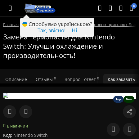
0
Спробуємо українською?
Главная
Ремонт техники Львов
Ремонт игровых приставок Льво
Так, звісно!
Ні
Замена термопасты для Nintendo
Switch: Улучши охлаждение и
производительность!
0
0
Описание
Отзывы
Вопрос - ответ
Как заказать
Top
New
В наличии
Код:
Nintendo Switch