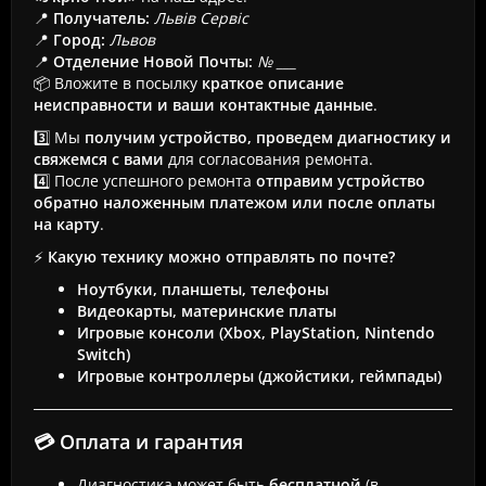
📍
Получатель:
Львів Сервіс
📍
Город:
Львов
📍
Отделение Новой Почты:
№ ___
📦 Вложите в посылку
краткое описание
неисправности и ваши контактные данные
.
3️⃣ Мы
получим устройство, проведем диагностику и
свяжемся с вами
для согласования ремонта.
4️⃣ После успешного ремонта
отправим устройство
обратно наложенным платежом или после оплаты
на карту
.
⚡
Какую технику можно отправлять по почте?
Ноутбуки, планшеты, телефоны
Видеокарты, материнские платы
Игровые консоли (Xbox, PlayStation, Nintendo
Switch)
Игровые контроллеры (джойстики, геймпады)
💳 Оплата и гарантия
Диагностика может быть
бесплатной
(в