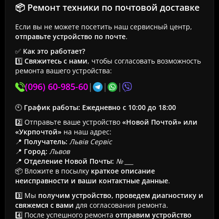
📦 Ремонт техники по почтовой доставке
Если вы не можете посетить наш сервисный центр,
отправьте устройство по почте
.
✅
Как это работает?
1️⃣
Свяжитесь с нами
, чтобы согласовать возможность
ремонта вашего устройства:
(096) 60-985-60
|
|
|
🕙
График работы:
Ежедневно с 10:00 до 18:00
2️⃣ Отправьте ваше устройство
«Новой Почтой» или
«Укрпочтой»
на наш адрес:
📍
Получатель:
Львів Сервіс
📍
Город:
Львов
📍
Отделение Новой Почты:
№ ___
📦 Вложите в посылку
краткое описание
неисправности и ваши контактные данные
.
3️⃣ Мы
получим устройство, проведем диагностику и
свяжемся с вами
для согласования ремонта.
4️⃣ После успешного ремонта
отправим устройство