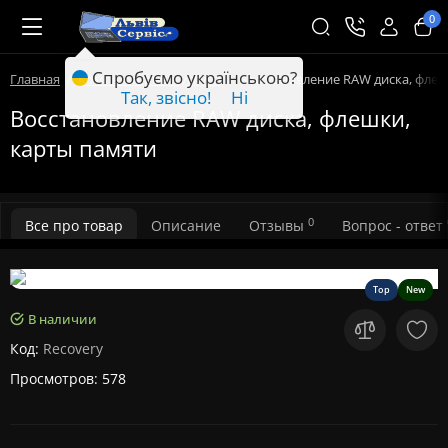
0
Спробуємо українською?
Главная
Компьютерные услуги
Восстановление RAW диска, флеш
Так, звісно!
Ні
Восстановление RAW диска, флешки,
карты памяти
0
Все про товар
Описание
Отзывы
Вопрос - ответ
Top
New
В наличии
Код:
Recovery
Просмотров: 578