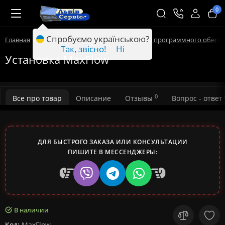
0
Спробуємо українською?
Главная
Компьютерные услуги
Установка программного обесп
Так, звісно!
Ні
Установка MaxFlow
0
Все про товар
Описание
Отзывы
Вопрос - ответ
ДЛЯ БЫСТРОГО ЗАКАЗА ИЛИ КОНСУЛЬТАЦИИ
ПИШИТЕ В МЕССЕНДЖЕРЫ:
В наличии
Код:
MaxFlow