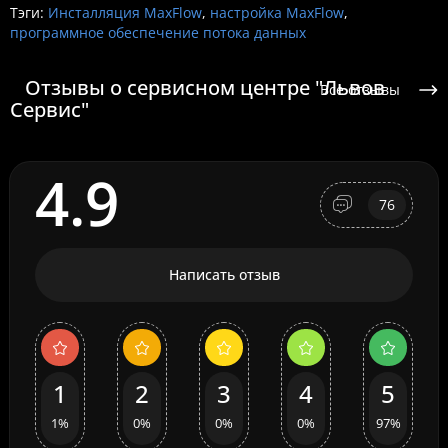
Тэги:
Инсталляция MaxFlow
,
настройка MaxFlow
,
программное обеспечение потока данных
Отзывы о сервисном центре "Львов
Все отзывы
Сервис"
4.9
76
Написать отзыв
1
2
3
4
5
1%
0%
0%
0%
97%