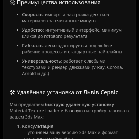
🚀 Преимущества использования
Скорость
: импорт и настройка десятков
материалов за считанные минуты
Удобство
: интуитивный интерфейс, минимум
кликов до готового результата
Гибкость
: легко адаптируется под любые
рабочие процессы и стандартные пайплайны
Универсальность
: работает с любыми
текстурами и рендер-движками (V-Ray, Corona,
Arnold и др.)
🛠️ Удалённая установка от
Львів Сервіс
Мы предлагаем
быструю удалённую установку
Material Texture Loader и базовую настройку плагина в
вашем 3ds Max:
Консультация
— уточняем вашу версию 3ds Max и формат
текстурного пайплайна.