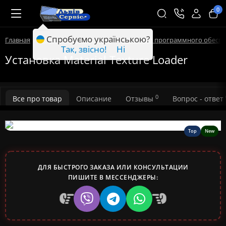
0
Спробуємо українською?
Главная
Компьютерные услуги
Установка программного обесп
Так, звісно!
Ні
Установка Material Texture Loader
0
Все про товар
Описание
Отзывы
Вопрос - ответ
Top
New
ДЛЯ БЫСТРОГО ЗАКАЗА ИЛИ КОНСУЛЬТАЦИИ
ПИШИТЕ В МЕССЕНДЖЕРЫ: