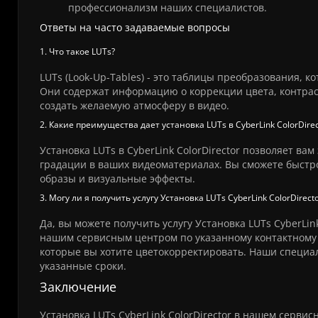
профессионализм наших специалистов.
Ответы на часто задаваемые вопросы
1. Что такое LUTs?
LUTs (Look-Up-Tables) - это таблицы преобразования,
Они содержат информацию о коррекции цвета, контрас
создать желаемую атмосферу в видео.
2. Какие преимущества дает установка LUTs в CyberLink ColorDirec
Установка LUTs в CyberLink ColorDirector позволяет в
градации в ваших видеоматериалах. Вы сможете быстр
образы и визуальные эффекты.
3. Могу ли я получить услугу Установка LUTs CyberLink ColorDirec
Да, вы можете получить услугу Установка LUTs CyberLin
нашим сервисным центром по указанному контактному 
которые вы хотите цветокорректировать. Наши специа
указанные сроки.
Заключение
Установка LUTs CyberLink ColorDirector в нашем сервис