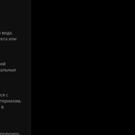
 вида.
екта или
вой
кальные
ся с
атериалам,
 в
 получить