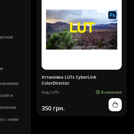
висном
ым
Установка LUTs CyberLink
ColorDirector
знаниями
Код: LUTs
В наличии
огий и
350 грн.
олнение
х с ними