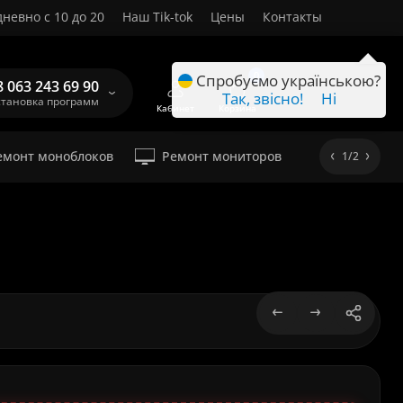
невно с 10 до 20
Наш Tik-tok
Цены
Контакты
RU
0
Спробуємо українською?
8 063 243 69 90
Так, звісно!
Ні
становка программ
Кабинет
Корзина
емонт моноблоков
Ремонт мониторов
1/2