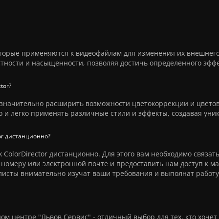
 которые применяются к видеофайлам для изменения их внешнего
тности и насыщенности, позволяя достичь определенного эфф
tor?
ам значительно расширить возможности цветокоррекции и цвето
о и легко применять различные стили и эффекты, создавая уни
tor дистанционно?
k ColorDirector дистанционно. Для этого вам необходимо связать
номеру или электронной почте и предоставить нам доступ к м
листы внимательно изучат ваши требования и выполнат работу
ном центре "Львов Сервис" - отличный выбор для тех, кто хочет