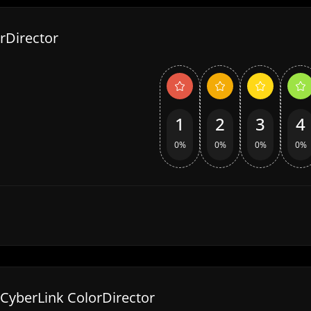
rDirector
1
2
3
4
0%
0%
0%
0%
CyberLink ColorDirector