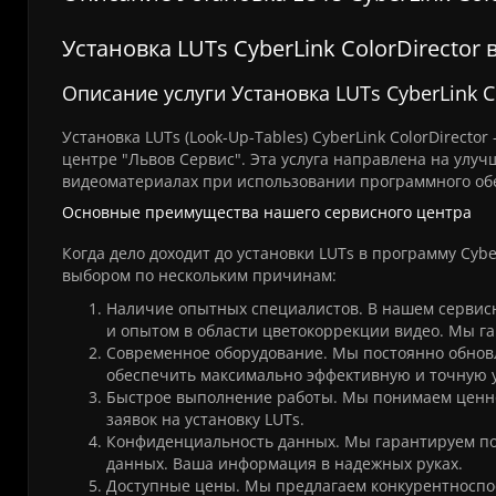
Установка LUTs CyberLink ColorDirector
Описание услуги Установка LUTs CyberLink C
Установка LUTs (Look-Up-Tables) CyberLink ColorDirect
центре "Львов Сервис". Эта услуга направлена на улу
видеоматериалах при использовании программного обес
Основные преимущества нашего сервисного центра
Когда дело доходит до установки LUTs в программу Cyb
выбором по нескольким причинам:
Наличие опытных специалистов. В нашем сервис
и опытом в области цветокоррекции видео. Мы га
Современное оборудование. Мы постоянно обновл
обеспечить максимально эффективную и точную уст
Быстрое выполнение работы. Мы понимаем ценно
заявок на установку LUTs.
Конфиденциальность данных. Мы гарантируем по
данных. Ваша информация в надежных руках.
Доступные цены. Мы предлагаем конкурентноспос