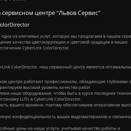
 в сервисном центре "Львов Сервис"
olorDirector
or - одна из ключевых услуг, которую мы предлагаем в нашем сер
чшение качества цветокоррекции и цветовой градации в ваших
печения CyberLink ColorDirector.
erLink ColorDirector, наш сервисный центр является оптимальн
ном центре работают профессионалы, обладающие глубокими 
рантируем высокий уровень качества работ.
яем наше оборудование, чтобы быть в курсе последних технол
ановку LUTs в CyberLink ColorDirector.
сть вашего времени, поэтому обеспечиваем оперативное вып
лную конфиденциальность ваших видеоматериалов и связанны
обные цены на наши услуги, учитывая качество работы и