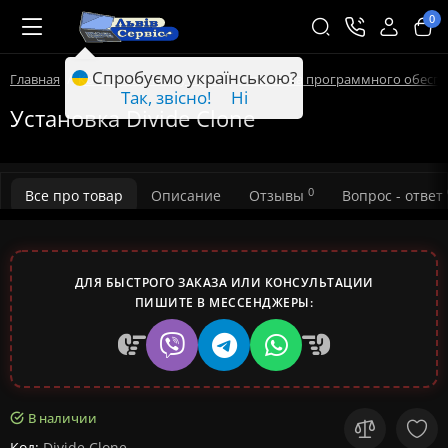
0
Спробуємо українською?
Главная
Компьютерные услуги
Установка программного обесп
Так, звісно!
Ні
Установка Divide Clone
0
Все про товар
Описание
Отзывы
Вопрос - ответ
ДЛЯ БЫСТРОГО ЗАКАЗА ИЛИ КОНСУЛЬТАЦИИ
ПИШИТЕ В МЕССЕНДЖЕРЫ:
В наличии
Код:
Divide Clone