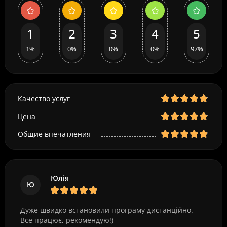
1
2
3
4
5
1%
0%
0%
0%
97%
Качество услуг
Цена
Общие впечатления
Юлія
Ю
Дуже швидко встановили програму дистанційно.
Все працює, рекомендую!)