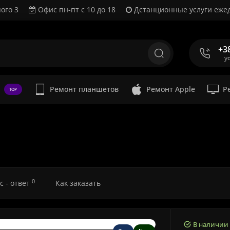
ого 3
Офис пн-пт с 10 до 18
Дстанционные услуги ежед
+3
у
Ремонт планшетов
Ремонт Apple
Р
TOP
0
с - ответ
Как заказать
В наличии