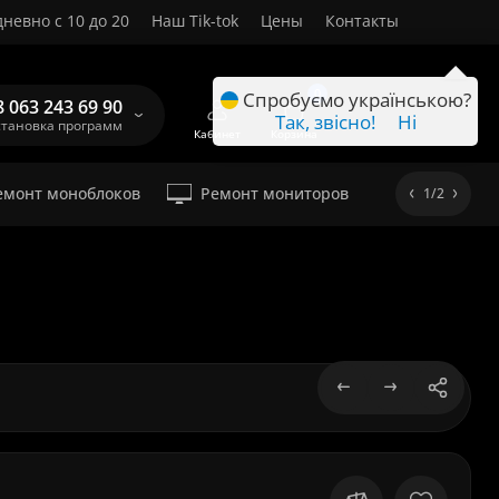
невно с 10 до 20
Наш Tik-tok
Цены
Контакты
RU
0
Спробуємо українською?
8 063 243 69 90
Так, звісно!
Ні
становка программ
Кабинет
Корзина
емонт моноблоков
Ремонт мониторов
1/2