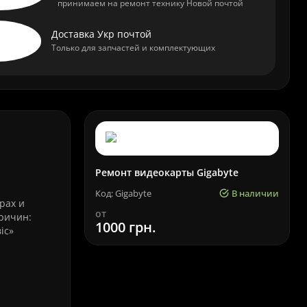
принимаем на ремонт технику Новой почтой
Доставка Укр почтой
Только для запчастей и комплектующих
Ремонт видеокарты Gigabyte
Код: Gigabyte
В наличии
рах и
от
причин:
1000 грн.
іс»