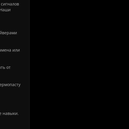
 сигналов
 Наши
айверами
амена или
ть от
термопасту
е навыки.