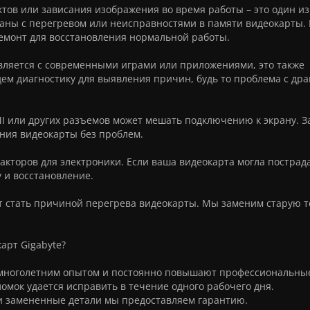
тов или зависания изображения во время работы – это один из
язаны с перегревом или неисправностями в памяти видеокарты.
емонт для восстановления нормальной работы.
авляется с современными играми или приложениями, это также
ем диагностику для выявления причин, будь то проблема с др
 или других разъемов может мешать подключению к экрану. З
ния видеокарты без проблем.
факторов для электроники. Если ваша видеокарта могла пострада
 и восстановление.
т стать причиной перегрева видеокарты. Мы заменим старую 
арт Gigabyte?
многолетним опытом и постоянно повышают профессиональны
мок удается исправить в течение одного рабочего дня.
и замененные детали мы предоставляем гарантию.