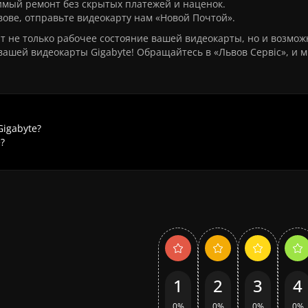
имый ремонт без скрытых платежей и наценок.
вове, отправьте видеокарту нам «Новой Почтой».
т не только рабочее состояние вашей видеокарты, но и возмож
ашей видеокарты Gigabyte! Обращайтесь в «Львов Сервіс», и 
Gigabyte?
?
1
2
3
4
0%
0%
0%
0%