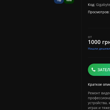
Top
New
Код:
Gigabyt
Просмотров:
от
1000 гр
Нашли дешевл
ЗАТЕ
Краткое опи
Ремонт видео
профессиона
устройства,
играх и тяж