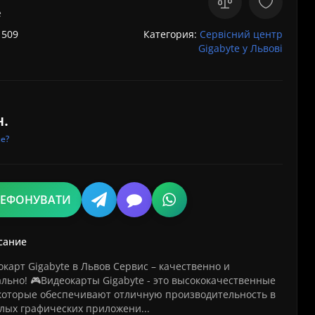
e
 509
Категория:
Сервісний центр
Gigabyte у Львові
н.
е?
ЛЕФОНУВАТИ
сание
карт Gigabyte в Львов Сервис – качественно и
льно! 🎮Видеокарты Gigabyte - это высококачественные
 которые обеспечивают отличную производительность в
елых графических приложени...