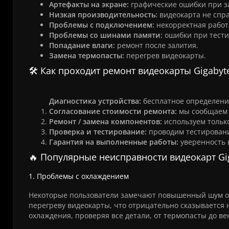
Артефакты на экране:
графические ошибки при за
Низкая производительность:
видеокарта не спр
Проблемы с подключением:
некорректная работа
Проблемы со шинами памяти:
ошибки при тест
Попадание влаги:
ремонт после залития.
Замена термопасты:
перегрев видеокарты.
🛠️ Как проходит ремонт видеокарты Gigabyt
Диагностика устройства:
бесплатное определени
Согласование стоимости ремонта:
мы сообщаем к
Ремонт / замена компонентов:
используем тольк
Проверка и тестирование:
проводим тестировани
Гарантия на выполненные работы:
уверенность 
🔥 Популярные неисправности видеокарт Gi
1. Проблемы с охлаждением
Некоторые пользователи замечают повышенный шум от 
перегреву видеокарты, что отрицательно сказывается
охлаждения, проверяя все детали, от термопасты до ве