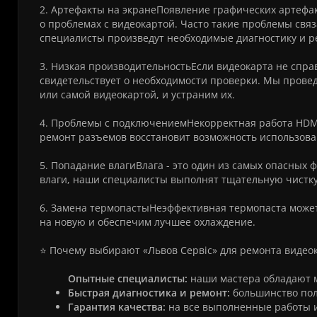
2. Артефакты на экранеПоявление графических артефак
о проблемах с видеокартой. Часто такие проблемы св
специалисты произведут необходимые диагностику и р
3. Низкая производительностьЕсли видеокарта не спр
свидетельствует о необходимости проверки. Мы провед
или самой видеокартой, и устраним их.
4. Проблемы с подключениемНекорректная работа HDMI
ремонт разъемов восстановит возможность использова
5. Попадание влагиВлага - это один из самых опасных 
влаги, наши специалисты выполнят тщательную чистку
6. Замена термопастыНеэффективная термопаста може
на новую и обеспечим лучшее охлаждение.
⭐ Почему выбирают «Львов Сервіс» для ремонта видеок
Опытные специалисты:
наши мастера обладают 
Быстрая диагностика и ремонт:
большинство поло
Гарантия качества:
на все выполненные работы 