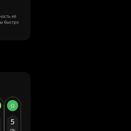
ность её
мы быстро
5
0%