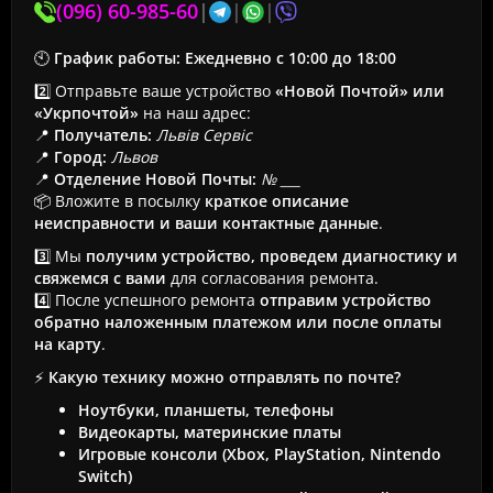
(096) 60-985-60
|
|
|
🕙
График работы:
Ежедневно с 10:00 до 18:00
2️⃣ Отправьте ваше устройство
«Новой Почтой» или
«Укрпочтой»
на наш адрес:
📍
Получатель:
Львів Сервіс
📍
Город:
Львов
📍
Отделение Новой Почты:
№ ___
📦 Вложите в посылку
краткое описание
неисправности и ваши контактные данные
.
3️⃣ Мы
получим устройство, проведем диагностику и
свяжемся с вами
для согласования ремонта.
4️⃣ После успешного ремонта
отправим устройство
обратно наложенным платежом или после оплаты
на карту
.
⚡
Какую технику можно отправлять по почте?
Ноутбуки, планшеты, телефоны
Видеокарты, материнские платы
Игровые консоли (Xbox, PlayStation, Nintendo
Switch)