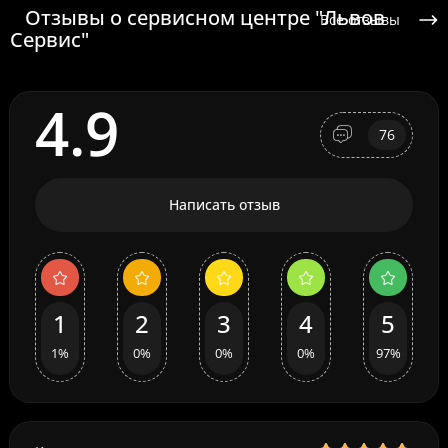
Отзывы о сервисном центре "Львов
Все отзывы
Сервис"
4.9
76
Написать отзыв
1
2
3
4
5
1%
0%
0%
0%
97%