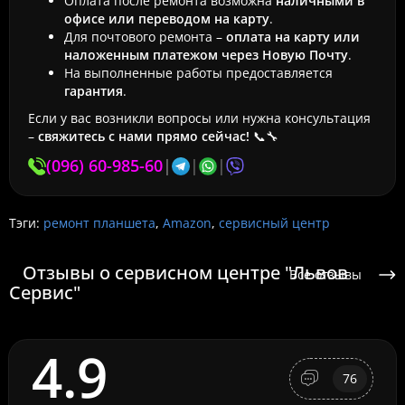
Оплата после ремонта возможна
наличными в
офисе или переводом на карту
.
Для почтового ремонта –
оплата на карту или
наложенным платежом через Новую Почту
.
На выполненные работы предоставляется
гарантия
.
Если у вас возникли вопросы или нужна консультация
–
свяжитесь с нами прямо сейчас!
📞🔧
(096) 60-985-60
|
|
|
Тэги:
ремонт планшета
,
Amazon
,
сервисный центр
Отзывы о сервисном центре "Львов
Все отзывы
Сервис"
4.9
76